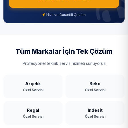
Şişli
Hızlı ve Garantili Çözüm
Tuzla
Ümraniye
Üsküdar
Tüm Markalar İçin Tek Çözüm
Zeytinburnu
Profesyonel teknik servis hizmeti sunuyoruz
Arçelik
Beko
Özel Servisi
Özel Servisi
Regal
Indesit
Özel Servisi
Özel Servisi