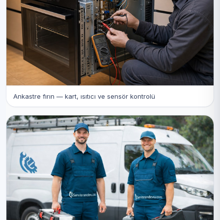
Ankastre fırın — kart, ısıtıcı ve sensör kontrolü