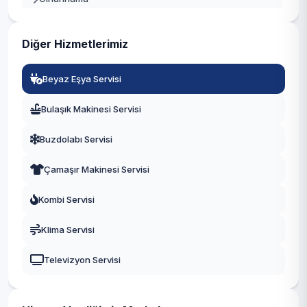
Büyükçekmece
Dikilitaş
Çatalca
Diğer Hizmetlerimiz
Etiler
Çekmeköy
Beyaz Eşya Servisi
Gayrettepe
Esenler
Bulaşık Makinesi Servisi
Konaklar
Esenyurt
Buzdolabı Servisi
Kuruçeşme
Eyüpsultan
Çamaşır Makinesi Servisi
Kültür
Fatih
Kombi Servisi
Levazım
Gaziosmanpaşa
Klima Servisi
Levent
Güngören
Televizyon Servisi
Mecidiye
Kadıköy
Muradiye