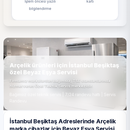
İşlem öncesi yazılı
kartı
bilgilendirme
Arçelik ürünleri için İstanbul Beşiktaş
özel Beyaz Eşya Servisi
Firmamız markalardan bağımsız, TSE standartlarında
hizmet veren Özel Teknik Servis merkezidir.
Bağımsız özel teknik servis | 7/24 randevu hattı | Servis
Randevu
İstanbul Beşiktaş Adreslerinde Arçelik
marka cihazlar için Beyaz Eşya Servisi