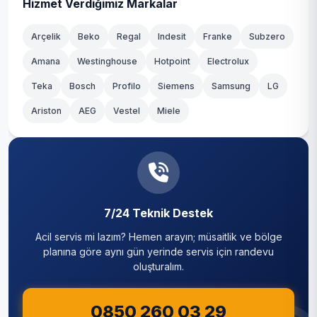
Kağıthane
Hizmet Verdiğimiz Markalar
Nisbetiye
Kartal
Arçelik
Beko
Regal
Indesit
Franke
Subzero
Ortaköy
Amana
Westinghouse
Hotpoint
Electrolux
Küçükçekmece
Teka
Sinanpaşa
Bosch
Profilo
Siemens
Samsung
LG
Maltepe
Ariston
AEG
Vestel
Miele
Türkali
Pendik
Ulus
Sancaktepe
Vişnezade
Sarıyer
Yıldız
7/24 Teknik Destek
Silivri
Acil servis mi lazım? Hemen arayın; müsaitlik ve bölge
Sultanbeyli
planına göre aynı gün yerinde servis için randevu
oluşturalım.
Sultangazi
0850 260 03 29
Şile