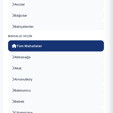
Avcılar
Bağcılar
Bahçelievler
MAHALLE SEÇIN
Bakırköy
Tüm Mahalleler
Başakşehir
Abbasağa
Bayrampaşa
Akat
Beşiktaş
Arnavutköy
Beykoz
Balmumcu
Beylikdüzü
Bebek
Beyoğlu
Cihannüma