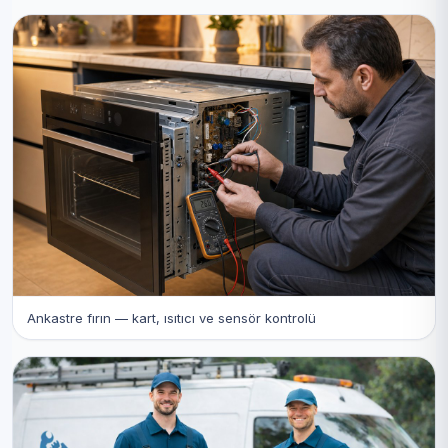
Ankastre fırın — kart, ısıtıcı ve sensör kontrolü