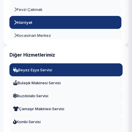
Fevzi Çakmak
Beylikdüzü
Hürriyet
Beyoğlu
Kocasinan Merkez
Büyükçekmece
Siyavuşpaşa
Çatalca
Diğer Hizmetlerimiz
Soğanlı
Çekmeköy
Beyaz Eşya Servisi
Şirinevler
Esenler
Bulaşık Makinesi Servisi
Yenibosna Merkez
Esenyurt
Buzdolabı Servisi
Zafer
Eyüpsultan
Çamaşır Makinesi Servisi
Fatih
Kombi Servisi
Gaziosmanpaşa