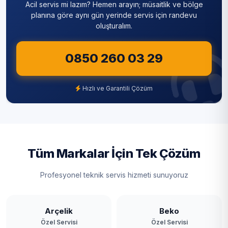
Acil servis mi lazım? Hemen arayın; müsaitlik ve bölge
Sultanbeyli
planına göre aynı gün yerinde servis için randevu
oluşturalım.
Sultangazi
0850 260 03 29
Şile
Şişli
Hızlı ve Garantili Çözüm
Tuzla
Ümraniye
Üsküdar
Tüm Markalar İçin Tek Çözüm
Zeytinburnu
Profesyonel teknik servis hizmeti sunuyoruz
Arçelik
Beko
Özel Servisi
Özel Servisi