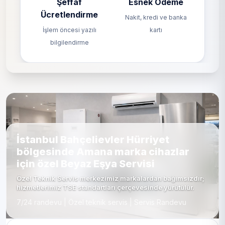
Şeffaf
Esnek Ödeme
Ücretlendirme
Nakit, kredi ve banka
İşlem öncesi yazılı
kartı
bilgilendirme
İstanbul Bahçelievler Hürriyet
bölgesinde Amana marka cihazlar
için özel Beyaz Eşya Servisi
Özel Teknik Servis merkezimiz markalardan bağımsızdır;
hizmetlerimiz TSE standartları çerçevesinde yürütülür.
7/24 randevu | Özel teknik servis | Servis Randevu