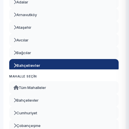
Adalar
Arnavutköy
Ataşehir
Avcılar
Bağcılar
Bahçelievler
MAHALLE SEÇIN
Bakırköy
Tüm Mahalleler
Başakşehir
Bahçelievler
Bayrampaşa
Cumhuriyet
Beşiktaş
Çobançeşme
Beykoz