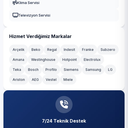
Klima Servisi
Güngören
Televizyon Servisi
Kadıköy
Kağıthane
Hizmet Verdiğimiz Markalar
Kartal
Arçelik
Beko
Regal
Indesit
Franke
Subzero
Amana
Westinghouse
Hotpoint
Electrolux
Küçükçekmece
Teka
Bosch
Profilo
Siemens
Samsung
LG
Maltepe
Ariston
AEG
Vestel
Miele
Pendik
Sancaktepe
Sarıyer
7/24 Teknik Destek
Silivri