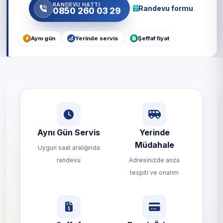
RANDEVU HATTI
Randevu formu
0850 260 03 29
Aynı gün
Yerinde servis
Şeffaf fiyat
Aynı Gün Servis
Yerinde
Müdahale
Uygun saat aralığında
randevu
Adresinizde arıza
tespiti ve onarım