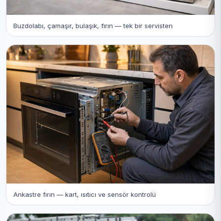
Buzdolabı, çamaşır, bulaşık, fırın — tek bir servisten
Ankastre fırın — kart, ısıtıcı ve sensör kontrolü