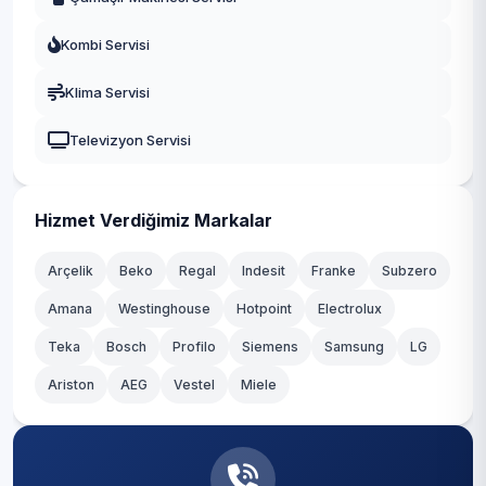
Fatih
Kombi Servisi
Gaziosmanpaşa
Klima Servisi
Güngören
Televizyon Servisi
Kadıköy
Kağıthane
Hizmet Verdiğimiz Markalar
Kartal
Arçelik
Beko
Regal
Indesit
Franke
Subzero
Amana
Westinghouse
Hotpoint
Electrolux
Küçükçekmece
Teka
Bosch
Profilo
Siemens
Samsung
LG
Maltepe
Ariston
AEG
Vestel
Miele
Pendik
Sancaktepe