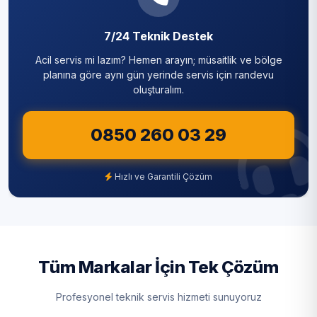
Sarıyer
7/24 Teknik Destek
Silivri
Acil servis mi lazım? Hemen arayın; müsaitlik ve bölge
Sultanbeyli
planına göre aynı gün yerinde servis için randevu
oluşturalım.
Sultangazi
0850 260 03 29
Şile
Şişli
Hızlı ve Garantili Çözüm
Tuzla
Ümraniye
Üsküdar
Tüm Markalar İçin Tek Çözüm
Zeytinburnu
Profesyonel teknik servis hizmeti sunuyoruz