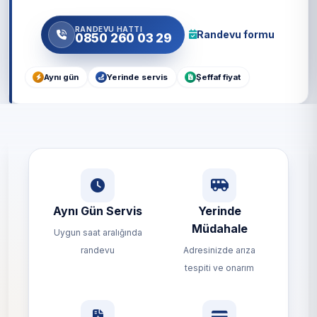
RANDEVU HATTI
Randevu formu
0850 260 03 29
Aynı gün
Yerinde servis
Şeffaf fiyat
Aynı Gün Servis
Yerinde
Müdahale
Uygun saat aralığında
randevu
Adresinizde arıza
tespiti ve onarım