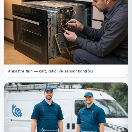
Ankastre fırın — kart, ısıtıcı ve sensör kontrolü