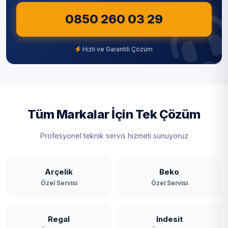
0850 260 03 29
Şile
Şişli
Hızlı ve Garantili Çözüm
Tuzla
Ümraniye
Üsküdar
Tüm Markalar İçin Tek Çözüm
Zeytinburnu
Profesyonel teknik servis hizmeti sunuyoruz
Arçelik
Beko
Özel Servisi
Özel Servisi
Regal
Indesit