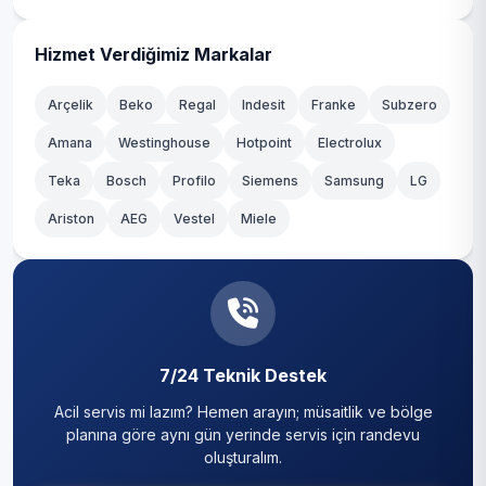
Kadıköy
Kağıthane
Hizmet Verdiğimiz Markalar
Kartal
Arçelik
Beko
Regal
Indesit
Franke
Subzero
Amana
Westinghouse
Hotpoint
Electrolux
Küçükçekmece
Teka
Bosch
Profilo
Siemens
Samsung
LG
Maltepe
Ariston
AEG
Vestel
Miele
Pendik
Sancaktepe
Sarıyer
7/24 Teknik Destek
Silivri
Acil servis mi lazım? Hemen arayın; müsaitlik ve bölge
Sultanbeyli
planına göre aynı gün yerinde servis için randevu
oluşturalım.
Sultangazi