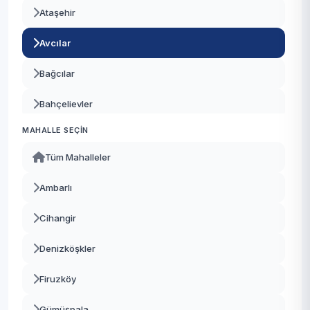
Ataşehir
Avcılar
Bağcılar
Bahçelievler
MAHALLE SEÇIN
Bakırköy
Tüm Mahalleler
Başakşehir
Ambarlı
Bayrampaşa
Cihangir
Beşiktaş
Denizköşkler
Beykoz
Firuzköy
Beylikdüzü
Gümüşpala