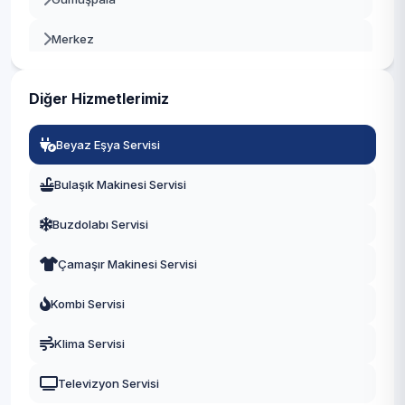
Beyoğlu
Merkez
Büyükçekmece
Mustafa Kemal Paşa
Çatalca
Diğer Hizmetlerimiz
Tahtakale
Çekmeköy
Beyaz Eşya Servisi
Üniversite
Esenler
Bulaşık Makinesi Servisi
Yeşilkent
Esenyurt
Buzdolabı Servisi
Eyüpsultan
Çamaşır Makinesi Servisi
Fatih
Kombi Servisi
Gaziosmanpaşa
Klima Servisi
Güngören
Televizyon Servisi