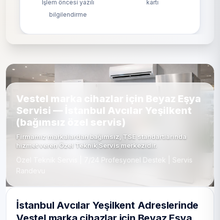
İşlem öncesi yazılı
kartı
bilgilendirme
Vestel marka cihazlar için Beyaz Eşya
Servisi — İstanbul Avcılar Yeşilkent
(bağımsız özel servis)
Firmamız markalardan bağımsız, TSE standartlarında
hizmet veren Özel Teknik Servis merkezidir.
Özel Teknik Servis | 7/24 Profesyonel Destek | Servis
Randevu
İstanbul Avcılar Yeşilkent Adreslerinde
Vestel marka cihazlar için Beyaz Eşya