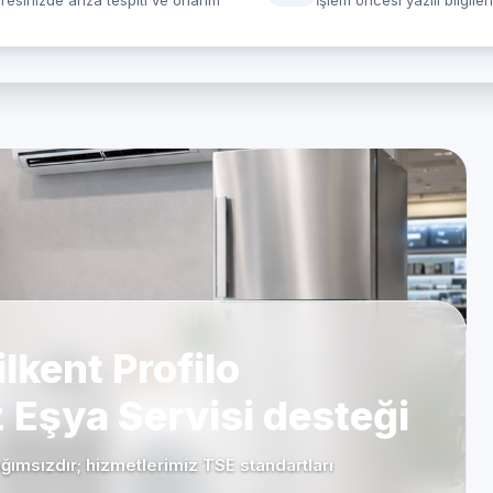
resinizde arıza tespiti ve onarım
İşlem öncesi yazılı bilgile
lkent Profilo
z Eşya Servisi desteği
ımsızdır; hizmetlerimiz TSE standartları