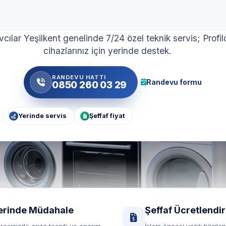
zel Beyaz Eşya Servi
vcılar Yeşilkent genelinde 7/24 özel teknik servis; Profi
cihazlarınız için yerinde destek.
RANDEVU HATTI
Randevu formu
0850 260 03 29
Yerinde servis
Şeffaf fiyat
erinde Müdahale
Şeffaf Ücretlendi