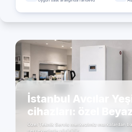
Uygun saat aralığında randevu
Ad
İstanbul Avcılar Yeşi
cihazları: özel Beya
Özel Teknik Servis merkezimiz markalardan bağ
çerçevesinde yürütülür.