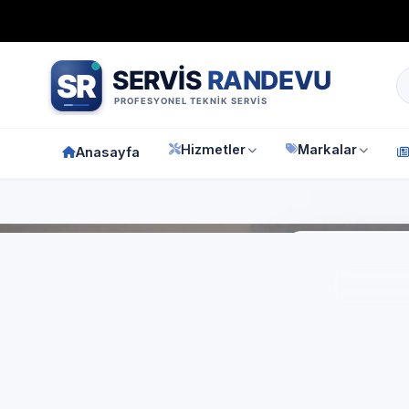
Bağımsız özel teknik servis
Türkiye geneli
7/24 randevu 
Hizmetler
Markalar
Anasayfa
Anasay
İs
Pr