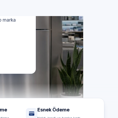
si
lo marka
rme
Esnek Ödeme