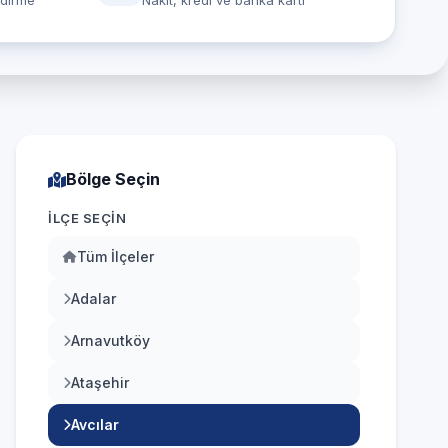
ndirme
Nakit, kredi ve banka kartı
Bölge Seçin
İLÇE SEÇIN
Tüm İlçeler
Adalar
Arnavutköy
Ataşehir
Avcılar