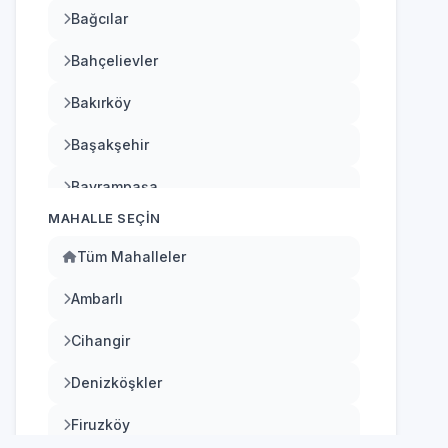
Bağcılar
Bahçelievler
Bakırköy
Başakşehir
Bayrampaşa
MAHALLE SEÇIN
Beşiktaş
Tüm Mahalleler
Beykoz
Ambarlı
Beylikdüzü
Cihangir
Beyoğlu
Denizköşkler
Büyükçekmece
Firuzköy
Çatalca