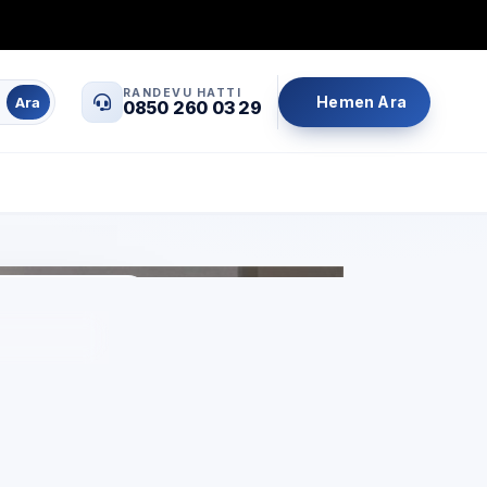
0850 260 03 29
info@servisrandevu.com
·
RANDEVU HATTI
Hemen Ara
Ara
0850 260 03 29
Aynı gün servis
Şeffaf fiyat
İşçilik garantili
ent
çin