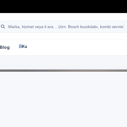
hattı
Site içi arama
Kurumsal
Blog
İletişim
fa
İstanbul
Profilo
Beyaz Eşya Servisi
tanbul Avcılar Yeşilk
ofilo marka cihazlar i