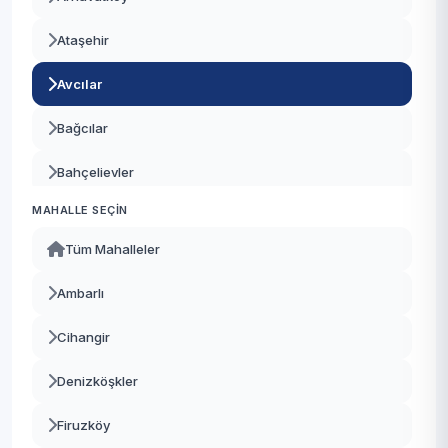
Ataşehir
Avcılar
Bağcılar
Bahçelievler
MAHALLE SEÇIN
Bakırköy
Tüm Mahalleler
Başakşehir
Ambarlı
Bayrampaşa
Cihangir
Beşiktaş
Denizköşkler
Beykoz
Firuzköy
Beylikdüzü