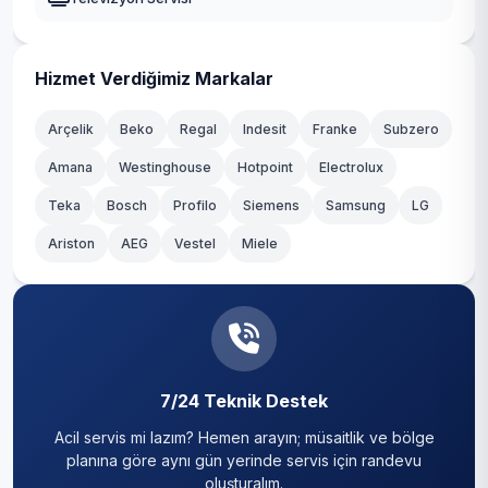
Kadıköy
Kağıthane
Hizmet Verdiğimiz Markalar
Kartal
Arçelik
Beko
Regal
Indesit
Franke
Subzero
Amana
Westinghouse
Hotpoint
Electrolux
Küçükçekmece
Teka
Bosch
Profilo
Siemens
Samsung
LG
Maltepe
Ariston
AEG
Vestel
Miele
Pendik
Sancaktepe
Sarıyer
7/24 Teknik Destek
Silivri
Acil servis mi lazım? Hemen arayın; müsaitlik ve bölge
Sultanbeyli
planına göre aynı gün yerinde servis için randevu
oluşturalım.