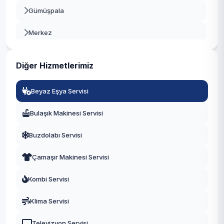
Gümüşpala
Beyoğlu
Merkez
Büyükçekmece
Mustafa Kemal Paşa
Çatalca
Diğer Hizmetlerimiz
Tahtakale
Çekmeköy
Beyaz Eşya Servisi
Üniversite
Esenler
Bulaşık Makinesi Servisi
Yeşilkent
Esenyurt
Buzdolabı Servisi
Eyüpsultan
Çamaşır Makinesi Servisi
Fatih
Kombi Servisi
Gaziosmanpaşa
Klima Servisi
Güngören
Televizyon Servisi