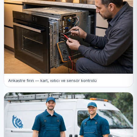
Ankastre fırın — kart, ısıtıcı ve sensör kontrolü