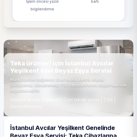
İşlem öncesi yazılı
kartı
bilgilendirme
Teka ürünleri için İstanbul Avcılar
Yeşilkent özel Beyaz Eşya Servisi
Markalardan bağımsız özel teknik servis olarak
çalışıyoruz; süreçlerimiz TSE standartlarına uygun şekilde
organize edilir.
İstanbul Avcılar Yeşilkent | Özel teknik servis | 7/24 |
Servis Randevu
İstanbul Avcılar Yeşilkent Genelinde
Beyaz Eşya Servisi: Teka Cihazlarına