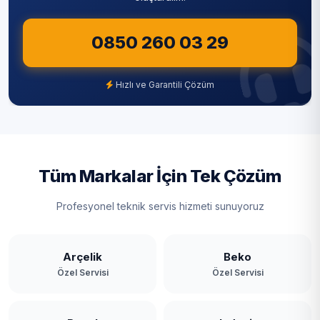
Sultangazi
0850 260 03 29
Şile
Şişli
Hızlı ve Garantili Çözüm
Tuzla
Ümraniye
Üsküdar
Tüm Markalar İçin Tek Çözüm
Zeytinburnu
Profesyonel teknik servis hizmeti sunuyoruz
Arçelik
Beko
Özel Servisi
Özel Servisi