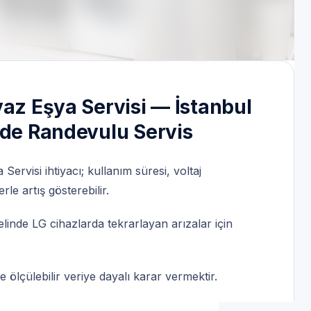
vis | 7/24 | Servis Randevu
yaz Eşya Servisi — İstanbul
nde Randevulu Servis
Servisi ihtiyacı; kullanım süresi, voltaj
le artış gösterebilir.
linde LG cihazlarda tekrarlayan arızalar için
ölçülebilir veriye dayalı karar vermektir.