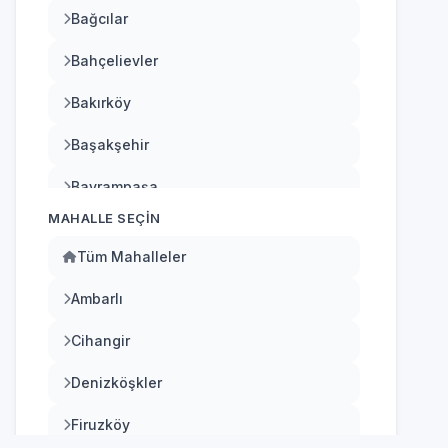
Bağcılar
Bahçelievler
Bakırköy
Başakşehir
Bayrampaşa
MAHALLE SEÇIN
Beşiktaş
Tüm Mahalleler
Beykoz
Ambarlı
Beylikdüzü
Cihangir
Beyoğlu
Denizköşkler
Büyükçekmece
Firuzköy
Çatalca