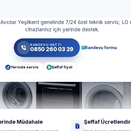
Beyaz Eşya Servisi
 Avcılar Yeşilkent genelinde 7/24 özel teknik servis; LG
cihazlarınız için yerinde destek.
RANDEVU HATTI
Randevu formu
0850 260 03 29
Yerinde servis
Şeffaf fiyat
erinde Müdahale
Şeffaf Ücretlendi