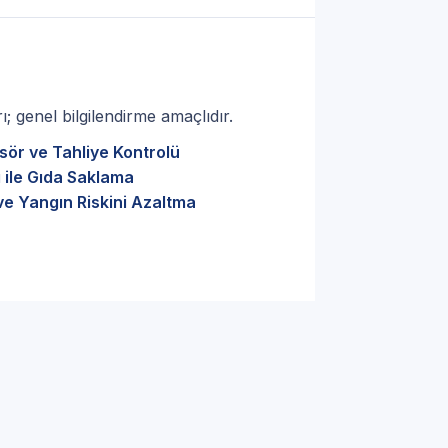
; genel bilgilendirme amaçlıdır.
sör ve Tahliye Kontrolü
 ile Gıda Saklama
ve Yangın Riskini Azaltma
t — Yetkisiz Müdahaleye
çin Beyaz Eşya Servisi