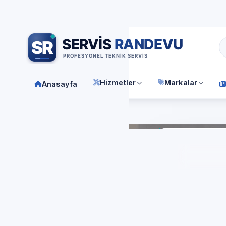
Bağımsız özel teknik servis
Türkiye geneli
7/24 randevu 
Hizmetler
Markalar
Anasayfa
Anasay
İs
LG