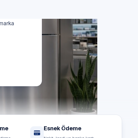
 marka
rme
Esnek Ödeme