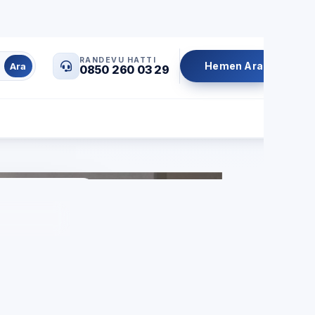
0850 260 03 29
info@servisrandevu.com
·
RANDEVU HATTI
Hemen Ara
Ara
0850 260 03 29
Aynı gün servis
Şeffaf fiyat
İşçilik garantili
ent
özel