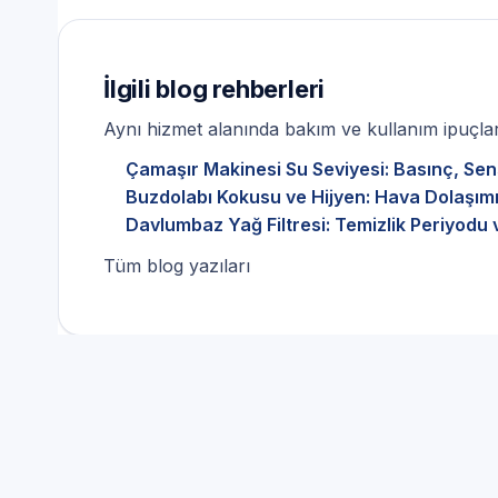
İlgili blog rehberleri
Aynı hizmet alanında bakım ve kullanım ipuçları
Çamaşır Makinesi Su Seviyesi: Basınç, Sen
Buzdolabı Kokusu ve Hijyen: Hava Dolaşımı
Davlumbaz Yağ Filtresi: Temizlik Periyodu 
Tüm blog yazıları
İstanbul Avcılar Yeşilken
Karşı LG marka cihazlar i