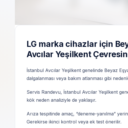
İstanbul Avcılar Yeşilkent | Özel teknik ser
LG marka cihazlar için Be
Avcılar Yeşilkent Çevresi
İstanbul Avcılar Yeşilkent genelinde Beyaz Eşya 
dalgalanması veya bakım atlanması gibi nedenler
Servis Randevu, İstanbul Avcılar Yeşilkent gene
kök neden analiziyle de yaklaşır.
Arıza tespitinde amaç, “deneme-yanılma” yerine 
Gerekirse ikinci kontrol veya ek test önerilir.