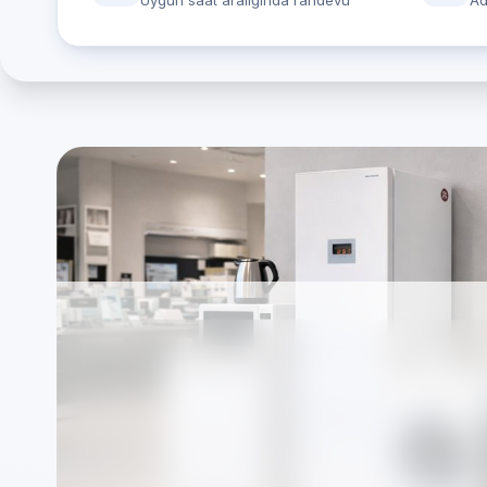
Uygun saat aralığında randevu
Ad
LG cihazlarınız: İst
— özel Beyaz Eşya S
Firmamız markalardan bağımsız, TSE standartla