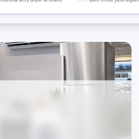
resinizde arıza tespiti ve onarım
İşlem öncesi yazılı bilgile
anbul Avcılar Yeşilkent
ervisi
rında hizmet veren Özel Teknik Servis merkezidir.