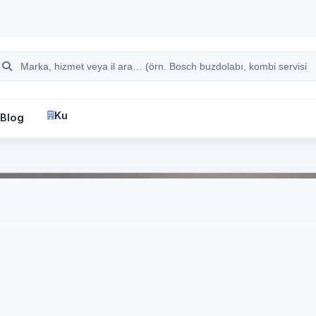
hattı
Site içi arama
Kurumsal
Blog
İletişim
fa
İstanbul
LG
Beyaz Eşya Servisi
tanbul Avcılar Yeşilk
 marka cihazlar için 