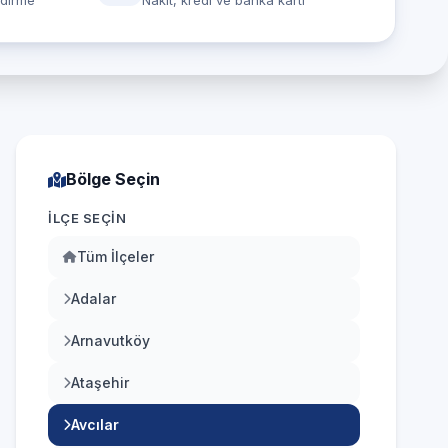
ndirme
Nakit, kredi ve banka kartı
Bölge Seçin
İLÇE SEÇIN
Tüm İlçeler
Adalar
Arnavutköy
Ataşehir
Avcılar