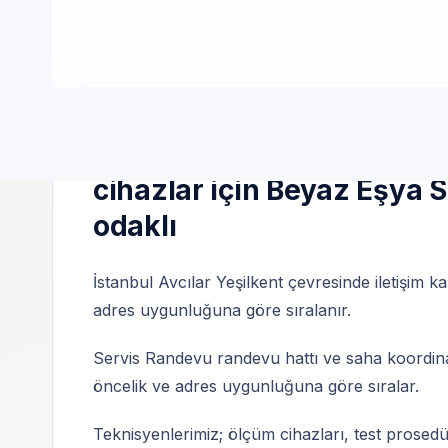
7/24 randevu | Özel teknik servis | Servis
İstanbul Avcılar Yeşilkent
cihazlar için Beyaz Eşya 
odaklı
İstanbul Avcılar Yeşilkent çevresinde iletişim ka
adres uygunluğuna göre sıralanır.
Servis Randevu randevu hattı ve saha koordinas
öncelik ve adres uygunluğuna göre sıralar.
Teknisyenlerimiz; ölçüm cihazları, test prosedü