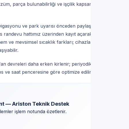
züm, parça bulunabilirliği ve işçilik kapsamı
vigasyonu ve park uyarısı önceden paylaşılır.
vis randevu hattımız üzerinden kayıt açarak
em ve mevsimsel sıcaklık farkları; cihazlarda
ıyabilir.
n devreleri daha erken kirlenir; periyodik
res ve saat penceresine göre optimize edilir.
ent — Ariston Teknik Destek
lemler işlem notunda özetlenir.