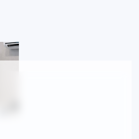
resinizde arıza tespiti ve onarım
İşlem öncesi yazılı bilgile
lar için Beyaz Eşya
vcılar Yeşilkent
s)
 çalışıyoruz; süreçlerimiz TSE standartlarına uygun