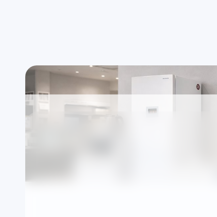
Uygun saat aralığında randevu
Ad
Ariston marka cihaz
Servisi — İstanbul A
(bağımsız özel servi
Markalardan bağımsız özel teknik servis olarak
şekilde organize edilir.