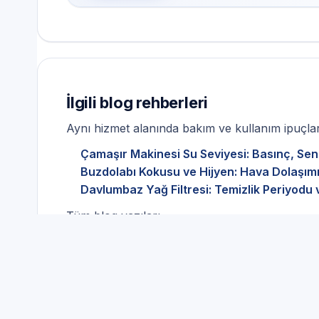
İlgili blog rehberleri
Aynı hizmet alanında bakım ve kullanım ipuçları
Çamaşır Makinesi Su Seviyesi: Basınç, Sen
Buzdolabı Kokusu ve Hijyen: Hava Dolaşımı
Davlumbaz Yağ Filtresi: Temizlik Periyodu 
Tüm blog yazıları
Beyaz Eşya Servisi ve doğ