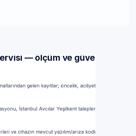
 Randevu
 çevresi Ariston marka
Servisi — ölçüm ve güvenlik
nallarından gelen kayıtlar; öncelik, aciliyet ve
yonu, İstanbul Avcılar Yeşilkent taleplerini
rleri ve cihazın mevcut yazılım/arıza kodları