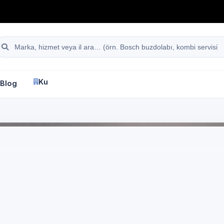
hattı
Site içi arama
Kurumsal
Blog
İletişim
fa
İstanbul
Ariston
Beyaz Eşya Servisi
tanbul Avcılar Yeşilk
iston marka cihazlar 