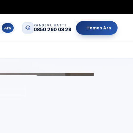
0850 260 03 29
info@servisrandevu.com
·
RANDEVU HATTI
Hemen Ara
Ara
0850 260 03 29
Aynı gün servis
Şeffaf fiyat
İşçilik garantili
ent
için