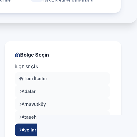
ndirme
Nakit, kredi ve banka kartı
Bölge Seçin
İLÇE SEÇIN
Tüm İlçeler
Adalar
Arnavutköy
Ataşehir
Avcılar