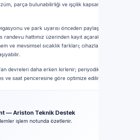
züm, parça bulunabilirliği ve işçilik kapsamı
vigasyonu ve park uyarısı önceden paylaşılır.
vis randevu hattımız üzerinden kayıt açarak
em ve mevsimsel sıcaklık farkları; cihazlarda
ıyabilir.
n devreleri daha erken kirlenir; periyodik
res ve saat penceresine göre optimize edilir.
ent — Ariston Teknik Destek
lemler işlem notunda özetlenir.