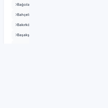
Bağcılar
Bahçelievler
Bakırköy
Başakşehir
Bayrampaşa
MAHALLE SEÇIN
Beşiktaş
Tüm Mahalleler
Beykoz
Ambarlı
Beylikdüzü
Cihangir
Beyoğlu
Denizköşkler
Büyükçekmece
Firuzköy
Çatalca