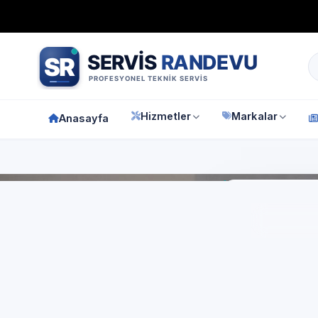
Bağımsız özel teknik servis
Türkiye geneli
7/24 randevu 
Hizmetler
Markalar
Anasayfa
Anasay
İs
Ar