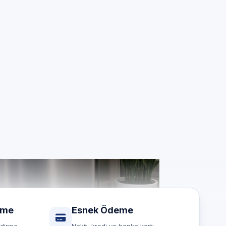
si
on marka
rme
Esnek Ödeme