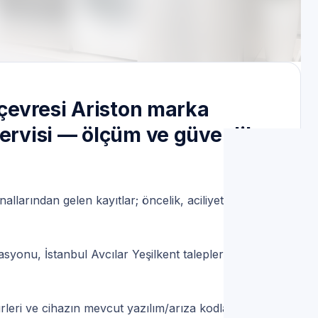
 Randevu
 çevresi Ariston marka
Servisi — ölçüm ve güvenlik
nallarından gelen kayıtlar; öncelik, aciliyet ve
yonu, İstanbul Avcılar Yeşilkent taleplerini
rleri ve cihazın mevcut yazılım/arıza kodları