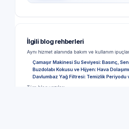
İlgili blog rehberleri
Aynı hizmet alanında bakım ve kullanım ipuçları
Çamaşır Makinesi Su Seviyesi: Basınç, Sen
Buzdolabı Kokusu ve Hijyen: Hava Dolaşımı
Davlumbaz Yağ Filtresi: Temizlik Periyodu 
Tüm blog yazıları
Beyaz Eşya Servisi ve doğ