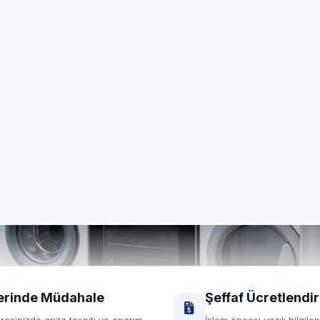
zel Beyaz Eşya Servi
vcılar Yeşilkent genelinde 7/24 özel teknik servis; Arist
cihazlarınız için yerinde destek.
RANDEVU HATTI
Randevu formu
0850 260 03 29
Yerinde servis
Şeffaf fiyat
erinde Müdahale
Şeffaf Ücretlendi