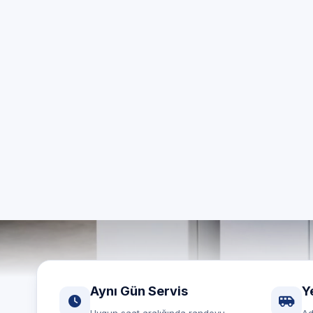
ö
İstanbul A
Aynı gün
Aynı Gün Servis
Y