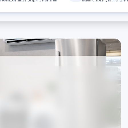
resinizde arıza tespiti ve onarım
İşlem öncesi yazılı bilgile
lar için Beyaz Eşya
vcılar Yeşilkent
s)
 çalışıyoruz; süreçlerimiz TSE standartlarına uygun