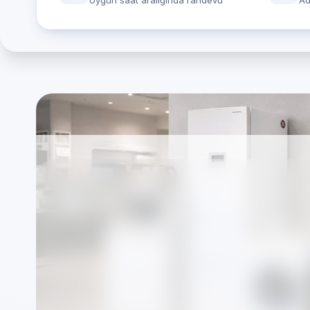
Uygun saat aralığında randevu
Ad
Ariston marka cihaz
Servisi — İstanbul A
(bağımsız özel servi
Markalardan bağımsız özel teknik servis olarak
şekilde organize edilir.