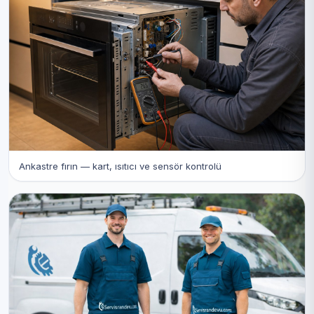
Ankastre fırın — kart, ısıtıcı ve sensör kontrolü