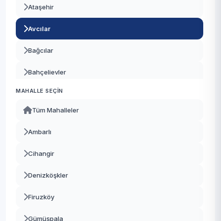
Ataşehir
Avcılar
Bağcılar
Bahçelievler
MAHALLE SEÇIN
Bakırköy
Tüm Mahalleler
Başakşehir
Ambarlı
Bayrampaşa
Cihangir
Beşiktaş
Denizköşkler
Beykoz
Firuzköy
Beylikdüzü
Gümüşpala