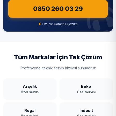
0850 260 03 29
Şile
Şişli
Hızlı ve Garantili Çözüm
Tuzla
Ümraniye
Üsküdar
Tüm Markalar İçin Tek Çözüm
Zeytinburnu
Profesyonel teknik servis hizmeti sunuyoruz
Arçelik
Beko
Özel Servisi
Özel Servisi
Regal
Indesit