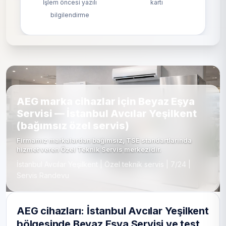
İşlem öncesi yazılı
kartı
bilgilendirme
AEG marka cihazlar için Beyaz Eşya
Servisi — İstanbul Avcılar Yeşilkent
(bağımsız özel servis)
Firmamız markalardan bağımsız, TSE standartlarında
hizmet veren Özel Teknik Servis merkezidir.
İstanbul Avcılar Yeşilkent | Özel teknik servis | 7/24 |
Servis Randevu
AEG cihazları: İstanbul Avcılar Yeşilkent
bölgesinde Beyaz Eşya Servisi ve test