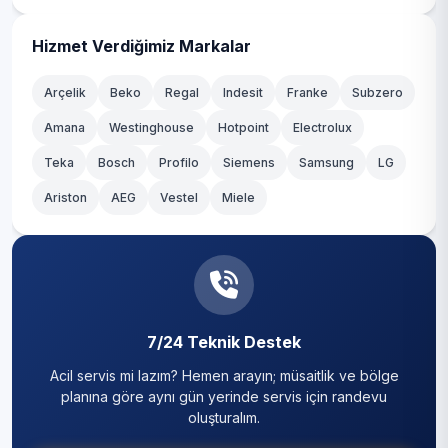
Kağıthane
Hizmet Verdiğimiz Markalar
Kartal
Arçelik
Beko
Regal
Indesit
Franke
Subzero
Amana
Westinghouse
Hotpoint
Electrolux
Küçükçekmece
Teka
Bosch
Profilo
Siemens
Samsung
LG
Maltepe
Ariston
AEG
Vestel
Miele
Pendik
Sancaktepe
Sarıyer
7/24 Teknik Destek
Silivri
Acil servis mi lazım? Hemen arayın; müsaitlik ve bölge
Sultanbeyli
planına göre aynı gün yerinde servis için randevu
oluşturalım.
Sultangazi