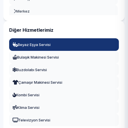
Beyoğlu
Merkez
Büyükçekmece
Mustafa Kemal Paşa
Çatalca
Diğer Hizmetlerimiz
Tahtakale
Çekmeköy
Beyaz Eşya Servisi
Üniversite
Esenler
Bulaşık Makinesi Servisi
Yeşilkent
Esenyurt
Buzdolabı Servisi
Eyüpsultan
Çamaşır Makinesi Servisi
Fatih
Kombi Servisi
Gaziosmanpaşa
Klima Servisi
Güngören
Televizyon Servisi
Kadıköy