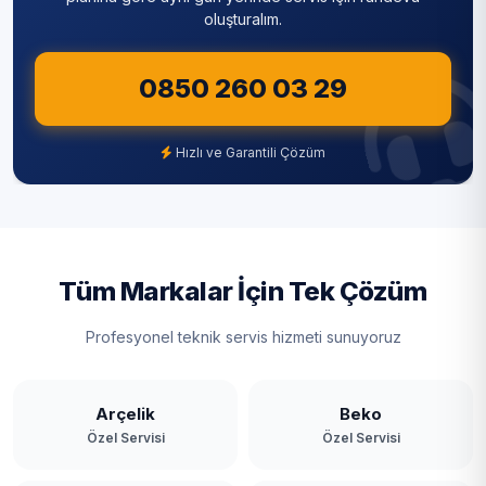
oluşturalım.
Sultangazi
0850 260 03 29
Şile
Şişli
Hızlı ve Garantili Çözüm
Tuzla
Ümraniye
Üsküdar
Tüm Markalar İçin Tek Çözüm
Zeytinburnu
Profesyonel teknik servis hizmeti sunuyoruz
Arçelik
Beko
Özel Servisi
Özel Servisi