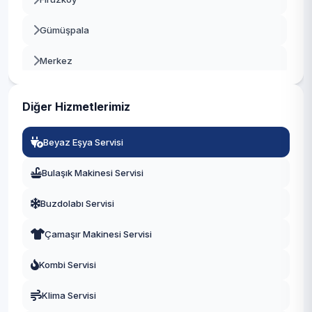
Beylikdüzü
Gümüşpala
Beyoğlu
Merkez
Büyükçekmece
Mustafa Kemal Paşa
Çatalca
Diğer Hizmetlerimiz
Tahtakale
Çekmeköy
Beyaz Eşya Servisi
Üniversite
Esenler
Bulaşık Makinesi Servisi
Yeşilkent
Esenyurt
Buzdolabı Servisi
Eyüpsultan
Çamaşır Makinesi Servisi
Fatih
Kombi Servisi
Gaziosmanpaşa
Klima Servisi