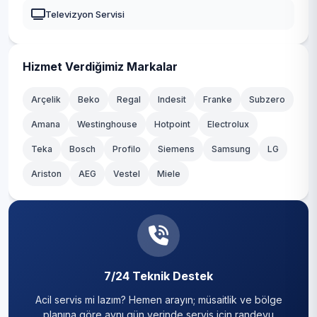
Güngören
Televizyon Servisi
Kadıköy
Kağıthane
Hizmet Verdiğimiz Markalar
Kartal
Arçelik
Beko
Regal
Indesit
Franke
Subzero
Amana
Westinghouse
Hotpoint
Electrolux
Küçükçekmece
Teka
Bosch
Profilo
Siemens
Samsung
LG
Maltepe
Ariston
AEG
Vestel
Miele
Pendik
Sancaktepe
Sarıyer
7/24 Teknik Destek
Silivri
Acil servis mi lazım? Hemen arayın; müsaitlik ve bölge
Sultanbeyli
planına göre aynı gün yerinde servis için randevu