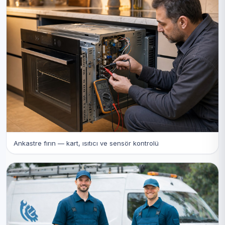
Ankastre fırın — kart, ısıtıcı ve sensör kontrolü