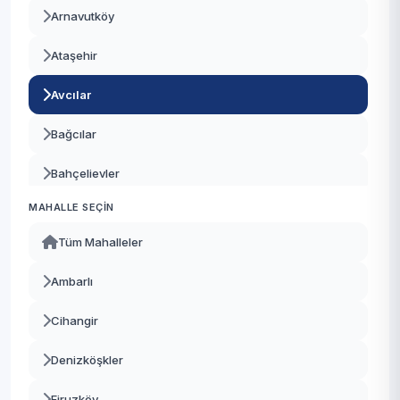
Arnavutköy
Ataşehir
Avcılar
Bağcılar
Bahçelievler
MAHALLE SEÇIN
Bakırköy
Tüm Mahalleler
Başakşehir
Ambarlı
Bayrampaşa
Cihangir
Beşiktaş
Denizköşkler
Beykoz
Firuzköy