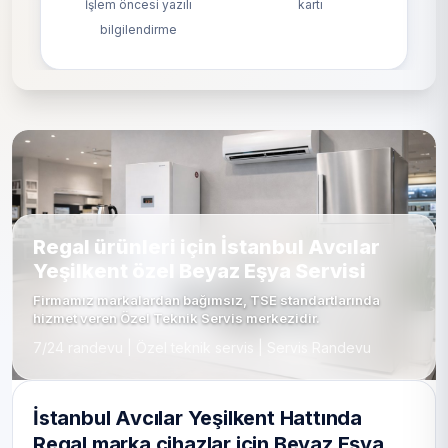
İşlem öncesi yazılı
kartı
bilgilendirme
Regal ürünleri için İstanbul Avcılar
Yeşilkent özel Beyaz Eşya Servisi
Firmamız markalardan bağımsız, TSE standartlarında
hizmet veren Özel Teknik Servis merkezidir.
7/24 randevu | Özel teknik servis | Servis Randevu
İstanbul Avcılar Yeşilkent Hattında
Regal marka cihazlar için Beyaz Eşya