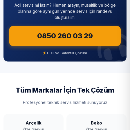
Acil servis mi lazım? Hemen arayın; müsaitlik ve bölge
Sultanbeyli
planına göre aynı gün yerinde servis için randevu
oluşturalım.
Sultangazi
0850 260 03 29
Şile
Şişli
Hızlı ve Garantili Çözüm
Tuzla
Ümraniye
Üsküdar
Tüm Markalar İçin Tek Çözüm
Zeytinburnu
Profesyonel teknik servis hizmeti sunuyoruz
Arçelik
Beko
Özel Servisi
Özel Servisi