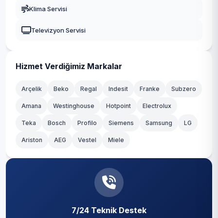
Gaziosmanpaşa
Klima Servisi
Zeytinlik
Güngören
Televizyon Servisi
Zuhuratbaba
Kadıköy
Kağıthane
Hizmet Verdiğimiz Markalar
Kartal
Arçelik
Beko
Regal
Indesit
Franke
Subzero
Amana
Westinghouse
Hotpoint
Electrolux
Küçükçekmece
Teka
Bosch
Profilo
Siemens
Samsung
LG
Maltepe
Ariston
AEG
Vestel
Miele
Pendik
Sancaktepe
Sarıyer
7/24 Teknik Destek
Silivri