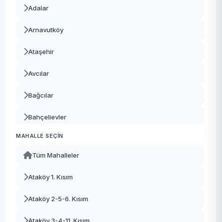
Adalar
Arnavutköy
Ataşehir
Avcılar
Bağcılar
Bahçelievler
MAHALLE SEÇIN
Bakırköy
Tüm Mahalleler
Başakşehir
Ataköy 1. Kısım
Bayrampaşa
Ataköy 2-5-6. Kısım
Beşiktaş
Ataköy 3-4-11. Kısım