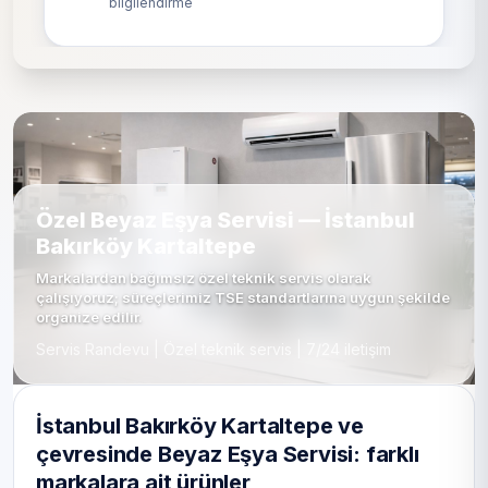
bilgilendirme
Özel Beyaz Eşya Servisi — İstanbul
Bakırköy Kartaltepe
Markalardan bağımsız özel teknik servis olarak
çalışıyoruz; süreçlerimiz TSE standartlarına uygun şekilde
organize edilir.
Servis Randevu | Özel teknik servis | 7/24 iletişim
İstanbul Bakırköy Kartaltepe ve
çevresinde Beyaz Eşya Servisi: farklı
markalara ait ürünler