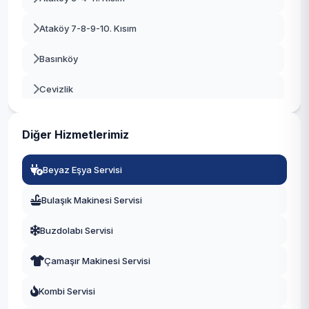
Beykoz
Ataköy 7-8-9-10. Kısım
Beylikdüzü
Basınköy
Beyoğlu
Cevizlik
Büyükçekmece
Kartaltepe
Çatalca
Diğer Hizmetlerimiz
Osmaniye
Çekmeköy
Beyaz Eşya Servisi
Sakızağacı
Esenler
Bulaşık Makinesi Servisi
Şenlikköy
Esenyurt
Buzdolabı Servisi
Yenimahalle
Eyüpsultan
Çamaşır Makinesi Servisi
Yeşilköy
Fatih
Kombi Servisi
Yeşilyurt