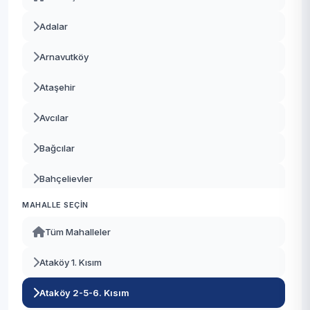
Adalar
Arnavutköy
Ataşehir
Avcılar
Bağcılar
Bahçelievler
MAHALLE SEÇIN
Bakırköy
Tüm Mahalleler
Başakşehir
Ataköy 1. Kısım
Bayrampaşa
Ataköy 2-5-6. Kısım
Beşiktaş