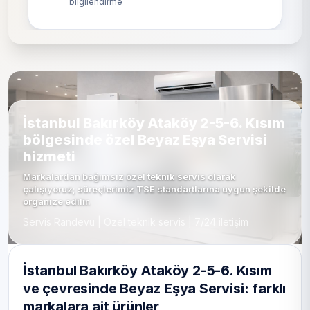
bilgilendirme
İstanbul Bakırköy Ataköy 2-5-6. Kısım
bölgesinde özel Beyaz Eşya Servisi
hizmeti
Markalardan bağımsız özel teknik servis olarak
çalışıyoruz; süreçlerimiz TSE standartlarına uygun şekilde
organize edilir.
Servis Randevu | Özel teknik servis | 7/24 iletişim
İstanbul Bakırköy Ataköy 2-5-6. Kısım
ve çevresinde Beyaz Eşya Servisi: farklı
markalara ait ürünler