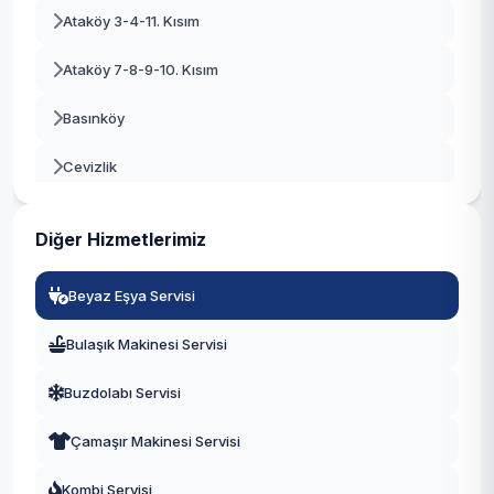
Ataköy 3-4-11. Kısım
Beykoz
Ataköy 7-8-9-10. Kısım
Beylikdüzü
Basınköy
Beyoğlu
Cevizlik
Büyükçekmece
Kartaltepe
Çatalca
Diğer Hizmetlerimiz
Osmaniye
Çekmeköy
Beyaz Eşya Servisi
Sakızağacı
Esenler
Bulaşık Makinesi Servisi
Şenlikköy
Esenyurt
Buzdolabı Servisi
Yenimahalle
Eyüpsultan
Çamaşır Makinesi Servisi
Yeşilköy
Fatih
Kombi Servisi