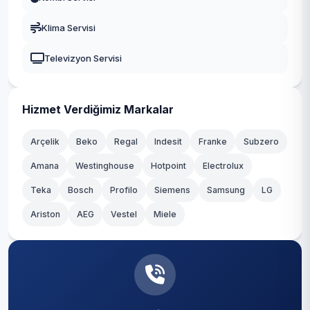
Yeşilyurt
Gaziosmanpaşa
Klima Servisi
Zeytinlik
Güngören
Televizyon Servisi
Zuhuratbaba
Kadıköy
Kağıthane
Hizmet Verdiğimiz Markalar
Kartal
Arçelik
Beko
Regal
Indesit
Franke
Subzero
Amana
Westinghouse
Hotpoint
Electrolux
Küçükçekmece
Teka
Bosch
Profilo
Siemens
Samsung
LG
Maltepe
Ariston
AEG
Vestel
Miele
Pendik
Sancaktepe
Sarıyer