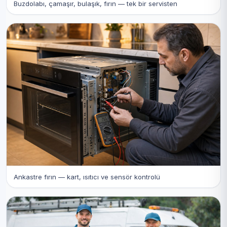
Buzdolabı, çamaşır, bulaşık, fırın — tek bir servisten
Ankastre fırın — kart, ısıtıcı ve sensör kontrolü