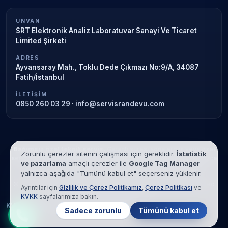
UNVAN
SRT Elektronik Analiz Laboratuvar Sanayi Ve Ticaret
Limited Şirketi
ADRES
Ayvansaray Mah., Toklu Dede Çıkmazı No:9/A, 34087
Fatih/İstanbul
İLETIŞIM
0850 260 03 29
·
info@servisrandevu.com
Bağımsız özel teknik servis.
Garanti süresi sona ermiş veya özel
Zorunlu çerezler sitenin çalışması için gereklidir.
İstatistik
servis kapsamındaki cihazlar için hizmet verilir. Marka adları yalnızca
ve pazarlama
amaçlı çerezler ile
Google Tag Manager
tanımlama amaçlıdır; yetkili servis ilişkisi bulunmamaktadır.
yalnızca aşağıda "Tümünü kabul et" seçerseniz yüklenir.
© 2026 SRT Elektronik Analiz Laboratuvar Sanayi Ve Ticaret Limited
Ayrıntılar için
Gizlilik ve Çerez Politikamız
,
Çerez Politikası
ve
Şirketi. Tüm hakları saklıdır.
KVKK
sayfalarımıza bakın.
KVKK
Gizlilik
Çerez Politikası
Hizmet Şartları
Sadece zorunlu
Tümünü kabul et