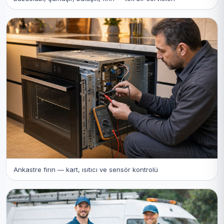
Ankastre fırın — kart, ısıtıcı ve sensör kontrolü