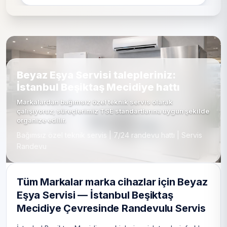
Beyaz Eşya Servisi talepleriniz:
İstanbul Beşiktaş Mecidiye hattı
Markalardan bağımsız özel teknik servis olarak
çalışıyoruz; süreçlerimiz TSE standartlarına uygun şekilde
organize edilir.
Bağımsız özel teknik servis | 7/24 randevu hattı | Servis
Randevu
Tüm Markalar marka cihazlar için Beyaz
Eşya Servisi — İstanbul Beşiktaş
Mecidiye Çevresinde Randevulu Servis