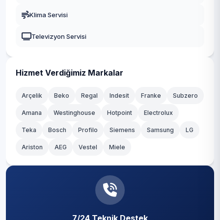
Levazım
Gaziosmanpaşa
Klima Servisi
Levent
Güngören
Televizyon Servisi
Mecidiye
Kadıköy
Muradiye
Kağıthane
Hizmet Verdiğimiz Markalar
Nisbetiye
Kartal
Arçelik
Beko
Regal
Indesit
Franke
Subzero
Ortaköy
Amana
Westinghouse
Hotpoint
Electrolux
Küçükçekmece
Teka
Sinanpaşa
Bosch
Profilo
Siemens
Samsung
LG
Maltepe
Ariston
AEG
Vestel
Miele
Türkali
Pendik
Ulus
Sancaktepe
Vişnezade
Sarıyer
Yıldız
7/24 Teknik Destek