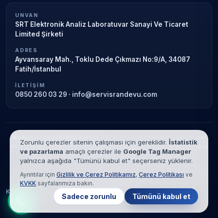
UNVAN
SRT Elektronik Analiz Laboratuvar Sanayi Ve Ticaret
Limited Şirketi
ADRES
Ayvansaray Mah., Toklu Dede Çıkmazı No:9/A, 34087
Fatih/İstanbul
İLETIŞIM
0850 260 03 29
·
info@servisrandevu.com
Bağımsız özel teknik servis.
Garanti süresi sona ermiş veya özel
Zorunlu çerezler sitenin çalışması için gereklidir.
İstatistik
servis kapsamındaki cihazlar için hizmet verilir. Marka adları yalnızca
ve pazarlama
amaçlı çerezler ile
Google Tag Manager
tanımlama amaçlıdır; yetkili servis ilişkisi bulunmamaktadır.
yalnızca aşağıda "Tümünü kabul et" seçerseniz yüklenir.
© 2026 SRT Elektronik Analiz Laboratuvar Sanayi Ve Ticaret Limited
Ayrıntılar için
Gizlilik ve Çerez Politikamız
,
Çerez Politikası
ve
Şirketi. Tüm hakları saklıdır.
KVKK
sayfalarımıza bakın.
KVKK
Gizlilik
Çerez Politikası
Hizmet Şartları
Sadece zorunlu
Tümünü kabul et