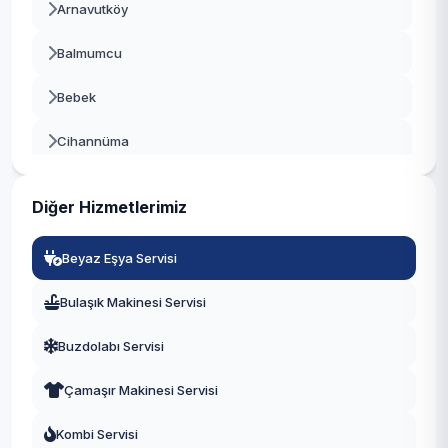
Arnavutköy
Beykoz
Balmumcu
Beylikdüzü
Bebek
Beyoğlu
Cihannüma
Büyükçekmece
Dikilitaş
Çatalca
Diğer Hizmetlerimiz
Etiler
Çekmeköy
Beyaz Eşya Servisi
Gayrettepe
Esenler
Bulaşık Makinesi Servisi
Konaklar
Esenyurt
Buzdolabı Servisi
Kuruçeşme
Eyüpsultan
Çamaşır Makinesi Servisi
Kültür
Fatih
Kombi Servisi