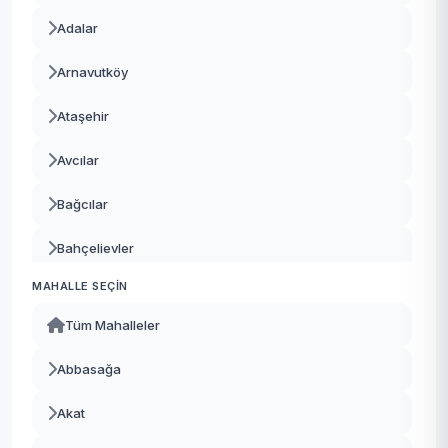
Adalar
Arnavutköy
Ataşehir
Avcılar
Bağcılar
Bahçelievler
MAHALLE SEÇIN
Bakırköy
Tüm Mahalleler
Başakşehir
Abbasağa
Bayrampaşa
Akat
Beşiktaş