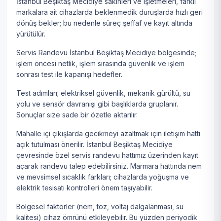
İstanbul Beşiktaş Mecidiye sakinleri ve işletmeleri, farklı
markalara ait cihazlarda beklenmedik duruşlarda hızlı geri
dönüş bekler; bu nedenle süreç şeffaf ve kayıt altında
yürütülür.
Servis Randevu İstanbul Beşiktaş Mecidiye bölgesinde;
işlem öncesi netlik, işlem sırasında güvenlik ve işlem
sonrası test ile kapanışı hedefler.
Test adımları; elektriksel güvenlik, mekanik gürültü, su
yolu ve sensör davranışı gibi başlıklarda gruplanır.
Sonuçlar size sade bir özetle aktarılır.
Mahalle içi çıkışlarda gecikmeyi azaltmak için iletişim hattı
açık tutulması önerilir. İstanbul Beşiktaş Mecidiye
çevresinde özel servis randevu hattımız üzerinden kayıt
açarak randevu talep edebilirsiniz. Marmara hattında nem
ve mevsimsel sıcaklık farkları; cihazlarda yoğuşma ve
elektrik tesisatı kontrolleri önem taşıyabilir.
Bölgesel faktörler (nem, toz, voltaj dalgalanması, su
kalitesi) cihaz ömrünü etkileyebilir. Bu yüzden periyodik