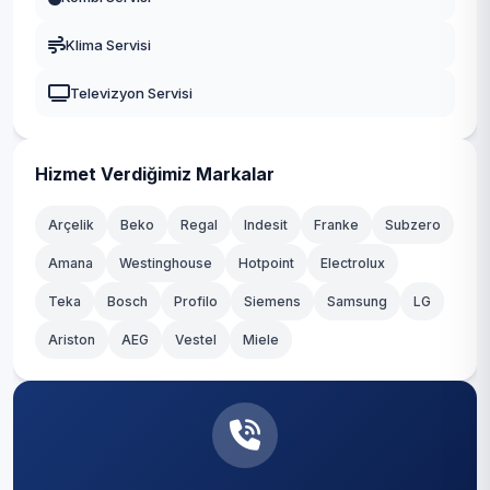
Gaziosmanpaşa
Klima Servisi
Güngören
Televizyon Servisi
Kadıköy
Kağıthane
Hizmet Verdiğimiz Markalar
Kartal
Arçelik
Beko
Regal
Indesit
Franke
Subzero
Amana
Westinghouse
Hotpoint
Electrolux
Küçükçekmece
Teka
Bosch
Profilo
Siemens
Samsung
LG
Maltepe
Ariston
AEG
Vestel
Miele
Pendik
Sancaktepe
Sarıyer