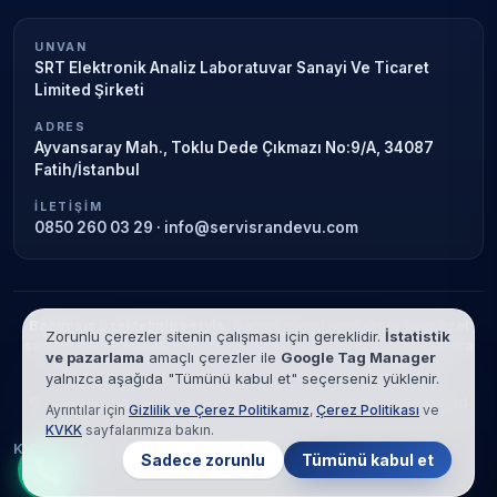
UNVAN
SRT Elektronik Analiz Laboratuvar Sanayi Ve Ticaret
Limited Şirketi
ADRES
Ayvansaray Mah., Toklu Dede Çıkmazı No:9/A, 34087
Fatih/İstanbul
İLETIŞIM
0850 260 03 29
·
info@servisrandevu.com
Bağımsız özel teknik servis.
Garanti süresi sona ermiş veya özel
Zorunlu çerezler sitenin çalışması için gereklidir.
İstatistik
servis kapsamındaki cihazlar için hizmet verilir. Marka adları yalnızca
ve pazarlama
amaçlı çerezler ile
Google Tag Manager
tanımlama amaçlıdır; yetkili servis ilişkisi bulunmamaktadır.
yalnızca aşağıda "Tümünü kabul et" seçerseniz yüklenir.
© 2026 SRT Elektronik Analiz Laboratuvar Sanayi Ve Ticaret Limited
Ayrıntılar için
Gizlilik ve Çerez Politikamız
,
Çerez Politikası
ve
Şirketi. Tüm hakları saklıdır.
KVKK
sayfalarımıza bakın.
KVKK
Gizlilik
Çerez Politikası
Hizmet Şartları
Sadece zorunlu
Tümünü kabul et