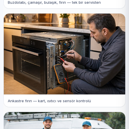
Buzdolabı, çamaşır, bulaşık, fırın — tek bir servisten
Ankastre fırın — kart, ısıtıcı ve sensör kontrolü