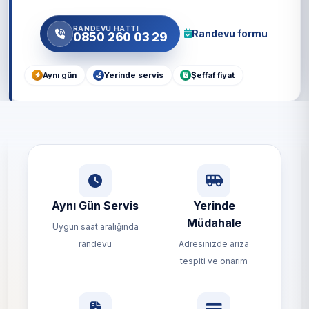
RANDEVU HATTI
Randevu formu
0850 260 03 29
Aynı gün
Yerinde servis
Şeffaf fiyat
Aynı Gün Servis
Yerinde
Müdahale
Uygun saat aralığında
randevu
Adresinizde arıza
tespiti ve onarım