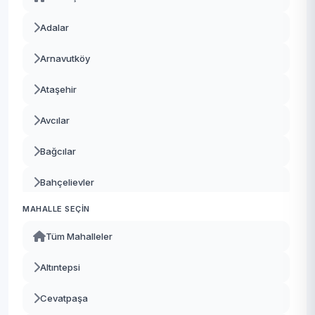
Adalar
Arnavutköy
Ataşehir
Avcılar
Bağcılar
Bahçelievler
MAHALLE SEÇIN
Bakırköy
Tüm Mahalleler
Başakşehir
Altıntepsi
Bayrampaşa
Cevatpaşa
Beşiktaş