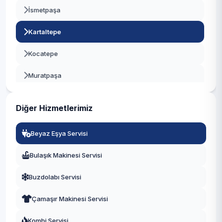
İsmetpaşa
Beykoz
Kartaltepe
Beylikdüzü
Kocatepe
Beyoğlu
Muratpaşa
Büyükçekmece
Orta
Çatalca
Diğer Hizmetlerimiz
Terazidere
Çekmeköy
Beyaz Eşya Servisi
Vatan
Esenler
Bulaşık Makinesi Servisi
Yenidoğan
Esenyurt
Buzdolabı Servisi
Yıldırım
Eyüpsultan
Çamaşır Makinesi Servisi
Fatih
Kombi Servisi