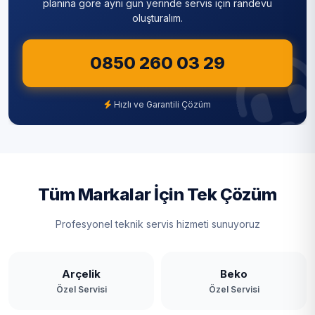
Sultanbeyli
planına göre aynı gün yerinde servis için randevu
oluşturalım.
Sultangazi
0850 260 03 29
Şile
Şişli
Hızlı ve Garantili Çözüm
Tuzla
Ümraniye
Üsküdar
Tüm Markalar İçin Tek Çözüm
Zeytinburnu
Profesyonel teknik servis hizmeti sunuyoruz
Arçelik
Beko
Özel Servisi
Özel Servisi