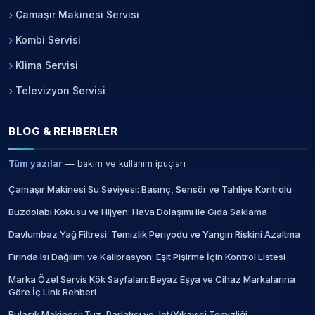
Çamaşır Makinesi Servisi
Kombi Servisi
Klima Servisi
Televizyon Servisi
BLOG & REHBERLER
Tüm yazılar
— bakım ve kullanım ipuçları
Çamaşır Makinesi Su Seviyesi: Basınç, Sensör ve Tahliye Kontrolü
Buzdolabı Kokusu ve Hijyen: Hava Dolaşımı ile Gıda Saklama
Davlumbaz Yağ Filtresi: Temizlik Periyodu ve Yangın Riskini Azaltma
Fırında Isı Dağılımı ve Kalibrasyon: Eşit Pişirme İçin Kontrol Listesi
Marka Özel Servis Kök Sayfaları: Beyaz Eşya ve Cihaz Markalarına
Göre İç Link Rehberi
Bulaşık Makinesi: Tuz, Parlatıcı ve Jet/Yıkayici Temizliği