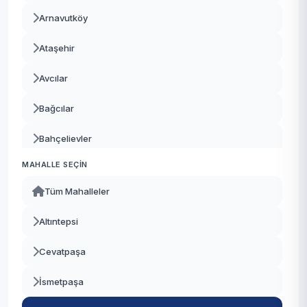
Arnavutköy
Ataşehir
Avcılar
Bağcılar
Bahçelievler
MAHALLE SEÇIN
Bakırköy
Tüm Mahalleler
Başakşehir
Altıntepsi
Bayrampaşa
Cevatpaşa
Beşiktaş
İsmetpaşa
Beykoz