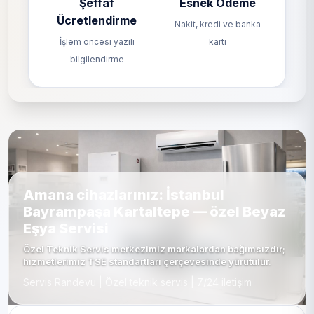
Şeffaf
Esnek Ödeme
Ücretlendirme
Nakit, kredi ve banka
İşlem öncesi yazılı
kartı
bilgilendirme
Amana cihazlarınız: İstanbul
Bayrampaşa Kartaltepe — özel Beyaz
Eşya Servisi
Özel Teknik Servis merkezimiz markalardan bağımsızdır;
hizmetlerimiz TSE standartları çerçevesinde yürütülür.
Servis Randevu | Özel teknik servis | 7/24 iletişim