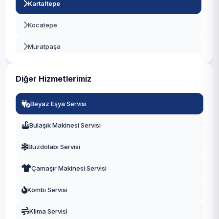
Kartaltepe
Beylikdüzü
Kocatepe
Beyoğlu
Muratpaşa
Büyükçekmece
Orta
Çatalca
Diğer Hizmetlerimiz
Terazidere
Çekmeköy
Beyaz Eşya Servisi
Vatan
Esenler
Bulaşık Makinesi Servisi
Yenidoğan
Esenyurt
Buzdolabı Servisi
Yıldırım
Eyüpsultan
Çamaşır Makinesi Servisi
Fatih
Kombi Servisi
Gaziosmanpaşa
Klima Servisi