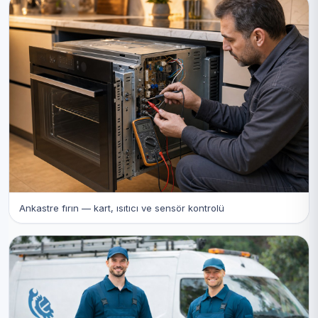
Ankastre fırın — kart, ısıtıcı ve sensör kontrolü