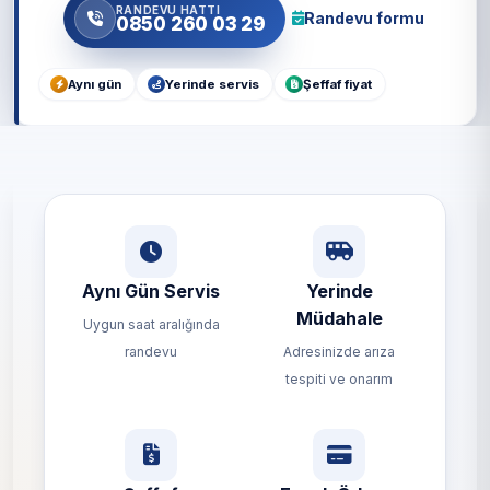
RANDEVU HATTI
Randevu formu
0850 260 03 29
Aynı gün
Yerinde servis
Şeffaf fiyat
Aynı Gün Servis
Yerinde
Müdahale
Uygun saat aralığında
randevu
Adresinizde arıza
tespiti ve onarım