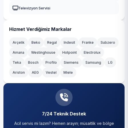
Güngören
Televizyon Servisi
Kadıköy
Kağıthane
Hizmet Verdiğimiz Markalar
Kartal
Arçelik
Beko
Regal
Indesit
Franke
Subzero
Amana
Westinghouse
Hotpoint
Electrolux
Küçükçekmece
Teka
Bosch
Profilo
Siemens
Samsung
LG
Maltepe
Ariston
AEG
Vestel
Miele
Pendik
Sancaktepe
Sarıyer
7/24 Teknik Destek
Silivri
Acil servis mi lazım? Hemen arayın; müsaitlik ve bölge