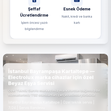
Şeffaf
Esnek Ödeme
Ücretlendirme
Nakit, kredi ve banka
İşlem öncesi yazılı
kartı
bilgilendirme
İstanbul Bayrampaşa Kartaltepe —
Electrolux marka cihazlar için özel
Beyaz Eşya Servisi
Özel Teknik Servis merkezimiz markalardan bağımsızdır;
hizmetlerimiz TSE standartları çerçevesinde yürütülür.
İstanbul Bayrampaşa Kartaltepe | Özel teknik servis |
7/24 | Servis Randevu