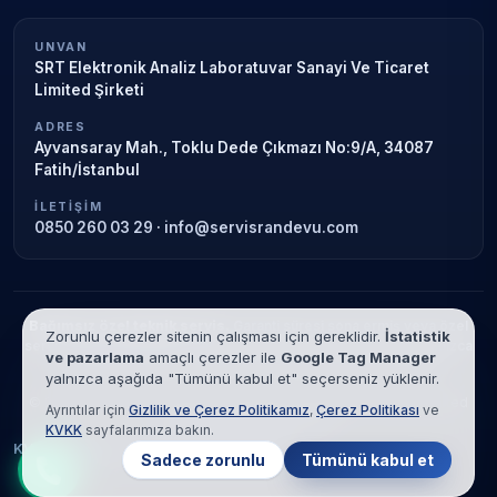
UNVAN
SRT Elektronik Analiz Laboratuvar Sanayi Ve Ticaret
Limited Şirketi
ADRES
Ayvansaray Mah., Toklu Dede Çıkmazı No:9/A, 34087
Fatih/İstanbul
İLETIŞIM
0850 260 03 29
·
info@servisrandevu.com
Bağımsız özel teknik servis.
Garanti süresi sona ermiş veya özel
Zorunlu çerezler sitenin çalışması için gereklidir.
İstatistik
servis kapsamındaki cihazlar için hizmet verilir. Marka adları yalnızca
ve pazarlama
amaçlı çerezler ile
Google Tag Manager
tanımlama amaçlıdır; yetkili servis ilişkisi bulunmamaktadır.
yalnızca aşağıda "Tümünü kabul et" seçerseniz yüklenir.
© 2026 SRT Elektronik Analiz Laboratuvar Sanayi Ve Ticaret Limited
Ayrıntılar için
Gizlilik ve Çerez Politikamız
,
Çerez Politikası
ve
Şirketi. Tüm hakları saklıdır.
KVKK
sayfalarımıza bakın.
KVKK
Gizlilik
Çerez Politikası
Hizmet Şartları
Sadece zorunlu
Tümünü kabul et