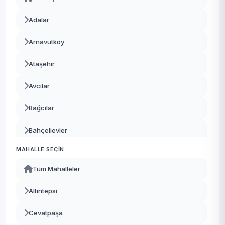
Adalar
Arnavutköy
Ataşehir
Avcılar
Bağcılar
Bahçelievler
MAHALLE SEÇIN
Bakırköy
Tüm Mahalleler
Başakşehir
Altıntepsi
Bayrampaşa
Cevatpaşa
Beşiktaş