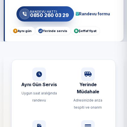
RANDEVU HATTI
Randevu formu
0850 260 03 29
Aynı gün
Yerinde servis
Şeffaf fiyat
Aynı Gün Servis
Yerinde
Müdahale
Uygun saat aralığında
randevu
Adresinizde arıza
tespiti ve onarım