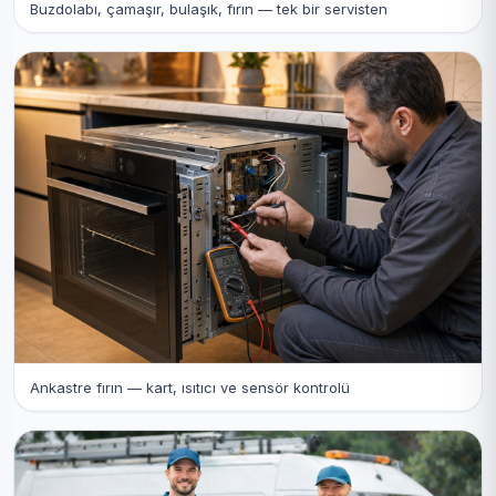
Buzdolabı, çamaşır, bulaşık, fırın — tek bir servisten
Ankastre fırın — kart, ısıtıcı ve sensör kontrolü