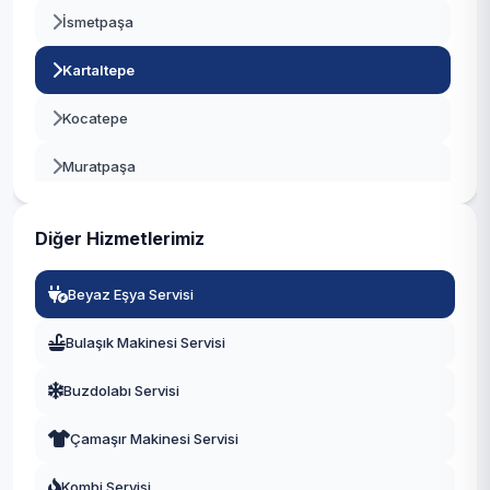
İsmetpaşa
Beykoz
Kartaltepe
Beylikdüzü
Kocatepe
Beyoğlu
Muratpaşa
Büyükçekmece
Orta
Çatalca
Diğer Hizmetlerimiz
Terazidere
Çekmeköy
Beyaz Eşya Servisi
Vatan
Esenler
Bulaşık Makinesi Servisi
Yenidoğan
Esenyurt
Buzdolabı Servisi
Yıldırım
Eyüpsultan
Çamaşır Makinesi Servisi
Fatih
Kombi Servisi