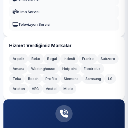
Gaziosmanpaşa
Klima Servisi
Güngören
Televizyon Servisi
Kadıköy
Kağıthane
Hizmet Verdiğimiz Markalar
Kartal
Arçelik
Beko
Regal
Indesit
Franke
Subzero
Amana
Westinghouse
Hotpoint
Electrolux
Küçükçekmece
Teka
Bosch
Profilo
Siemens
Samsung
LG
Maltepe
Ariston
AEG
Vestel
Miele
Pendik
Sancaktepe
Sarıyer