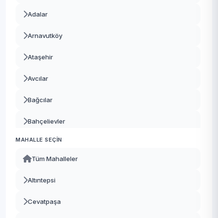
Adalar
Arnavutköy
Ataşehir
Avcılar
Bağcılar
Bahçelievler
MAHALLE SEÇIN
Bakırköy
Tüm Mahalleler
Başakşehir
Altıntepsi
Bayrampaşa
Cevatpaşa
Beşiktaş