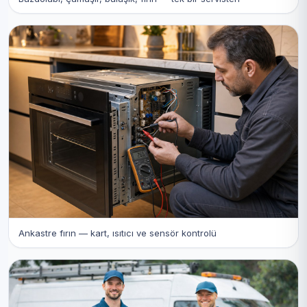
Ankastre fırın — kart, ısıtıcı ve sensör kontrolü