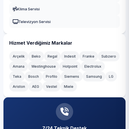
Gaziosmanpaşa
Klima Servisi
Güngören
Televizyon Servisi
Kadıköy
Kağıthane
Hizmet Verdiğimiz Markalar
Kartal
Arçelik
Beko
Regal
Indesit
Franke
Subzero
Amana
Westinghouse
Hotpoint
Electrolux
Küçükçekmece
Teka
Bosch
Profilo
Siemens
Samsung
LG
Maltepe
Ariston
AEG
Vestel
Miele
Pendik
Sancaktepe
Sarıyer
7/24 Teknik Destek