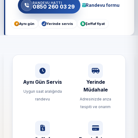
RANDEVU HATTI
Randevu formu
0850 260 03 29
Aynı gün
Yerinde servis
Şeffaf fiyat
Aynı Gün Servis
Yerinde
Müdahale
Uygun saat aralığında
randevu
Adresinizde arıza
tespiti ve onarım