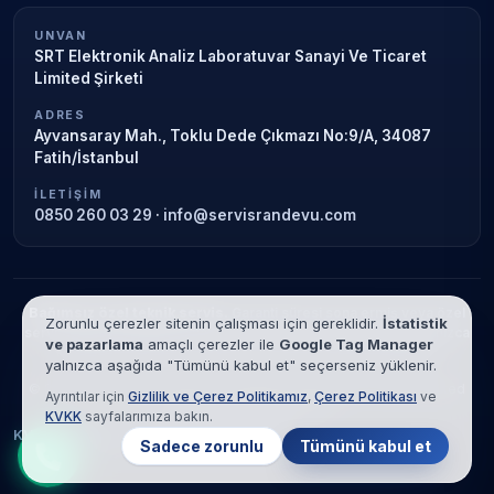
UNVAN
SRT Elektronik Analiz Laboratuvar Sanayi Ve Ticaret
Limited Şirketi
ADRES
Ayvansaray Mah., Toklu Dede Çıkmazı No:9/A, 34087
Fatih/İstanbul
İLETIŞIM
0850 260 03 29
·
info@servisrandevu.com
Bağımsız özel teknik servis.
Garanti süresi sona ermiş veya özel
Zorunlu çerezler sitenin çalışması için gereklidir.
İstatistik
servis kapsamındaki cihazlar için hizmet verilir. Marka adları yalnızca
ve pazarlama
amaçlı çerezler ile
Google Tag Manager
tanımlama amaçlıdır; yetkili servis ilişkisi bulunmamaktadır.
yalnızca aşağıda "Tümünü kabul et" seçerseniz yüklenir.
© 2026 SRT Elektronik Analiz Laboratuvar Sanayi Ve Ticaret Limited
Ayrıntılar için
Gizlilik ve Çerez Politikamız
,
Çerez Politikası
ve
Şirketi. Tüm hakları saklıdır.
KVKK
sayfalarımıza bakın.
KVKK
Gizlilik
Çerez Politikası
Hizmet Şartları
Sadece zorunlu
Tümünü kabul et