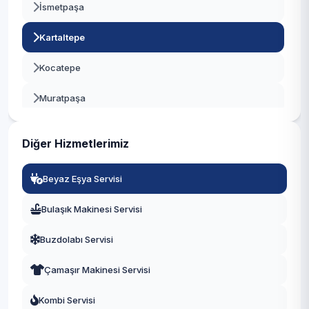
İsmetpaşa
Beykoz
Kartaltepe
Beylikdüzü
Kocatepe
Beyoğlu
Muratpaşa
Büyükçekmece
Orta
Çatalca
Diğer Hizmetlerimiz
Terazidere
Çekmeköy
Beyaz Eşya Servisi
Vatan
Esenler
Bulaşık Makinesi Servisi
Yenidoğan
Esenyurt
Buzdolabı Servisi
Yıldırım
Eyüpsultan
Çamaşır Makinesi Servisi
Fatih
Kombi Servisi