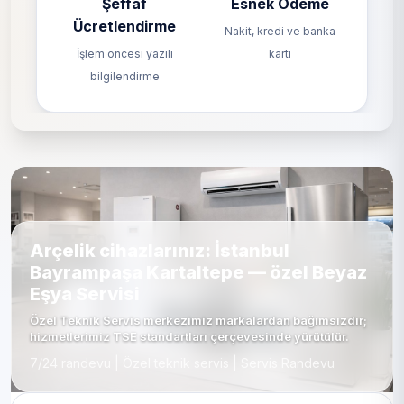
Şeffaf
Esnek Ödeme
Ücretlendirme
Nakit, kredi ve banka
İşlem öncesi yazılı
kartı
bilgilendirme
Arçelik cihazlarınız: İstanbul
Bayrampaşa Kartaltepe — özel Beyaz
Eşya Servisi
Özel Teknik Servis merkezimiz markalardan bağımsızdır;
hizmetlerimiz TSE standartları çerçevesinde yürütülür.
7/24 randevu | Özel teknik servis | Servis Randevu