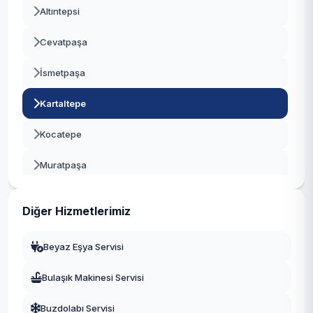
Altıntepsi
Bayrampaşa
Cevatpaşa
Beşiktaş
İsmetpaşa
Beykoz
Kartaltepe
Beylikdüzü
Kocatepe
Beyoğlu
Muratpaşa
Büyükçekmece
Orta
Çatalca
Diğer Hizmetlerimiz
Terazidere
Çekmeköy
Beyaz Eşya Servisi
Vatan
Esenler
Bulaşık Makinesi Servisi
Yenidoğan
Esenyurt
Buzdolabı Servisi