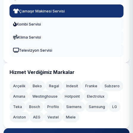
Yıldırım
Eyüpsultan
Çamaşır Makinesi Servisi
Fatih
Kombi Servisi
Gaziosmanpaşa
Klima Servisi
Güngören
Televizyon Servisi
Kadıköy
Kağıthane
Hizmet Verdiğimiz Markalar
Kartal
Arçelik
Beko
Regal
Indesit
Franke
Subzero
Amana
Westinghouse
Hotpoint
Electrolux
Küçükçekmece
Teka
Bosch
Profilo
Siemens
Samsung
LG
Maltepe
Ariston
AEG
Vestel
Miele
Pendik