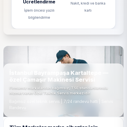
Ücretlendirme
Nakit, kredi ve banka
İşlem öncesi yazılı
kartı
bilgilendirme
İstanbul Bayrampaşa Kartaltepe —
özel Çamaşır Makinesi Servisi
Firmamız markalardan bağımsız, TSE standartlarında
hizmet veren Özel Teknik Servis merkezidir.
Bağımsız özel teknik servis | 7/24 randevu hattı | Servis
Randevu