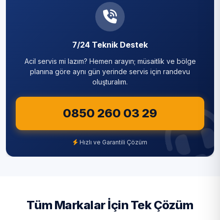
Sancaktepe
Sarıyer
7/24 Teknik Destek
Silivri
Acil servis mi lazım? Hemen arayın; müsaitlik ve bölge
Sultanbeyli
planına göre aynı gün yerinde servis için randevu
oluşturalım.
Sultangazi
0850 260 03 29
Şile
Şişli
Hızlı ve Garantili Çözüm
Tuzla
Ümraniye
Üsküdar
Tüm Markalar İçin Tek Çözüm