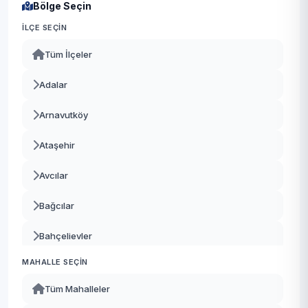
Bölge Seçin
İLÇE SEÇIN
Tüm İlçeler
Adalar
Arnavutköy
Ataşehir
Avcılar
Bağcılar
Bahçelievler
MAHALLE SEÇIN
Bakırköy
Tüm Mahalleler
Başakşehir