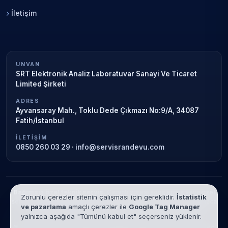
İletişim
UNVAN
SRT Elektronik Analiz Laboratuvar Sanayi Ve Ticaret
Limited Şirketi
ADRES
Ayvansaray Mah., Toklu Dede Çıkmazı No:9/A, 34087
Fatih/İstanbul
İLETIŞIM
0850 260 03 29
·
info@servisrandevu.com
Bağımsız özel teknik servis.
Garanti süresi sona ermiş veya özel
Zorunlu çerezler sitenin çalışması için gereklidir.
İstatistik
servis kapsamındaki cihazlar için hizmet verilir. Marka adları yalnızca
ve pazarlama
amaçlı çerezler ile
Google Tag Manager
tanımlama amaçlıdır; yetkili servis ilişkisi bulunmamaktadır.
yalnızca aşağıda "Tümünü kabul et" seçerseniz yüklenir.
© 2026 SRT Elektronik Analiz Laboratuvar Sanayi Ve Ticaret Limited