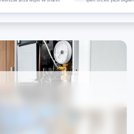
resinizde arıza tespiti ve onarım
İşlem öncesi yazılı bilgile
çin Kombi Servisi —
 özel servis)
ımsızdır; hizmetlerimiz TSE standartları