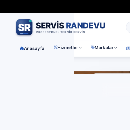
Bağımsız özel teknik servis
Türkiye geneli
7/24 randevu 
Hizmetler
Markalar
Anasayfa
Anasay
LG