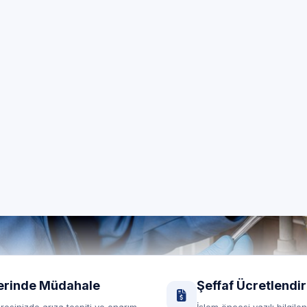
Kombi Servisi
p genelinde 7/24 özel teknik servis; LG marka cihazların
yerinde destek.
RANDEVU HATTI
Randevu formu
0850 260 03 29
Yerinde servis
Şeffaf fiyat
erinde Müdahale
Şeffaf Ücretlendi