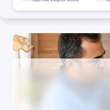
Uygun saat aralığında randevu
Ad
LG marka cihazlar i
Gaziantep (bağımsız
Özel Teknik Servis merkezimiz markalardan bağ
çerçevesinde yürütülür.