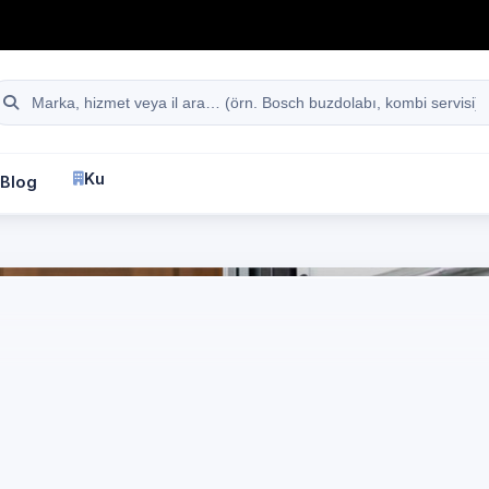
hattı
Site içi arama
Kurumsal
Blog
İletişim
fa
Gaziantep
LG
Kombi Servisi
Gaziantep
 marka cihazlar için 