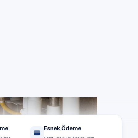
ız için
rme
Esnek Ödeme