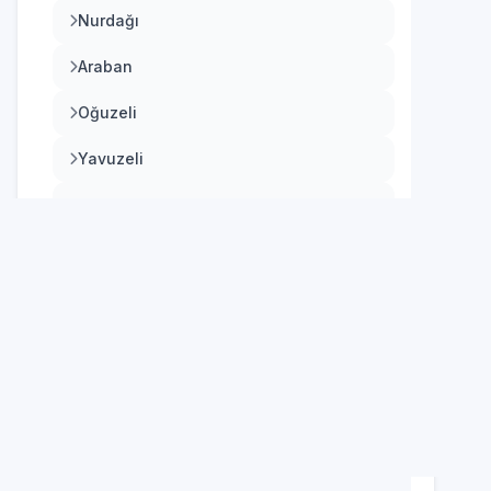
Nurdağı
Araban
Oğuzeli
Yavuzeli
Karkamış
Diğer Hizmetlerimiz
Beyaz Eşya Servisi
Bulaşık Makinesi Servisi
Buzdolabı Servisi