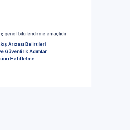
; genel bilgilendirme amaçlıdır.
ş Arızası Belirtileri
e Güvenli İlk Adımlar
künü Hafifletme
 Gaziantep LG Kullanıcıları