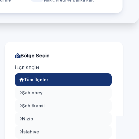
ndirme
Nakit, kredi ve banka kartı
Bölge Seçin
İLÇE SEÇIN
Tüm İlçeler
Şahinbey
Şehitkamil
Nizip
İslahiye