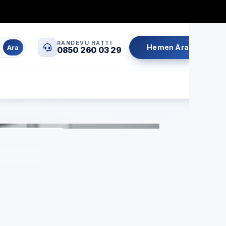
0850 260 03 29
info@servisrandevu.com
·
RANDEVU HATTI
Hemen Ara
Ara
0850 260 03 29
Aynı gün servis
Şeffaf fiyat
İşçilik garantili
özel