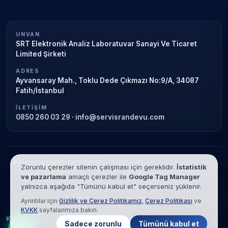
UNVAN
SRT Elektronik Analiz Laboratuvar Sanayi Ve Ticaret
Limited Şirketi
ADRES
Ayvansaray Mah., Toklu Dede Çıkmazı No:9/A, 34087
Fatih/İstanbul
İLETIŞIM
0850 260 03 29
·
info@servisrandevu.com
Bağımsız özel teknik servis.
Garanti süresi sona ermiş veya özel
Zorunlu çerezler sitenin çalışması için gereklidir.
İstatistik
servis kapsamındaki cihazlar için hizmet verilir. Marka adları yalnızca
ve pazarlama
amaçlı çerezler ile
Google Tag Manager
tanımlama amaçlıdır; yetkili servis ilişkisi bulunmamaktadır.
yalnızca aşağıda "Tümünü kabul et" seçerseniz yüklenir.
© 2026 SRT Elektronik Analiz Laboratuvar Sanayi Ve Ticaret Limited
Ayrıntılar için
Gizlilik ve Çerez Politikamız
,
Çerez Politikası
ve
Şirketi. Tüm hakları saklıdır.
KVKK
sayfalarımıza bakın.
KVKK
Gizlilik
Çerez Politikası
Hizmet Şartları
Sadece zorunlu
Tümünü kabul et