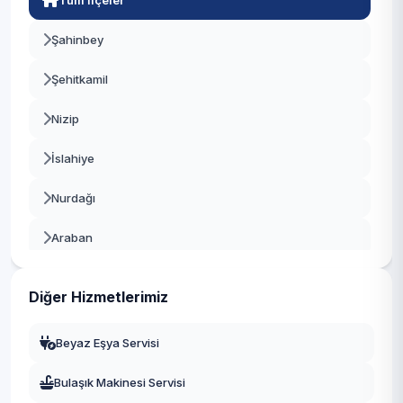
Tüm İlçeler
Şahinbey
Şehitkamil
Nizip
İslahiye
Nurdağı
Araban
Oğuzeli
Diğer Hizmetlerimiz
Yavuzeli
Beyaz Eşya Servisi
Karkamış
Bulaşık Makinesi Servisi