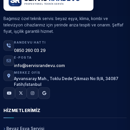
Bağımsız özel teknik servis: beyaz eşya, klima, kombi ve
televizyon cihazlarınız için yerinde arıza tespiti ve onarım. Şeffaf
fiyat, işçilik garantili hizmet.
RANDEVU HATTI
0850 260 03 29
E-POSTA
info@servisrandevu.com
MERKEZ OFIS
Ayvansaray Mah., Toklu Dede Çıkmazı No:9/A, 34087
Fatih/İstanbul
HIZMETLERIMIZ
Beyaz Eşya Servisi