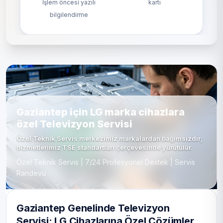
İşlem öncesi yazılı
kartı
bilgilendirme
Gaziantep için LG marka cihazlara
özel Televizyon Servisi
Özel Teknik Servis merkezimiz markalardan bağımsızdır;
hizmetlerimiz TSE standartları çerçevesinde yürütülür.
Özel Teknik Servis | 7/24 Profesyonel Destek | Servis
Randevu
Gaziantep Genelinde Televizyon
Servisi: LG Cihazlarına Özel Çözümler