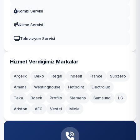
Kombi Servisi
Klima Servisi
Televizyon Servisi
Hizmet Verdiğimiz Markalar
Arçelik
Beko
Regal
Indesit
Franke
Subzero
Amana
Westinghouse
Hotpoint
Electrolux
Teka
Bosch
Profilo
Siemens
Samsung
LG
Ariston
AEG
Vestel
Miele