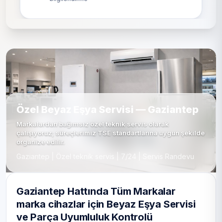
Özel Beyaz Eşya Servisi — Gaziantep
Markalardan bağımsız özel teknik servis olarak
çalışıyoruz; süreçlerimiz TSE standartlarına uygun şekilde
organize edilir.
Gaziantep | Özel teknik servis | 7/24 | Servis Randevu
Gaziantep Hattında Tüm Markalar
marka cihazlar için Beyaz Eşya Servisi
ve Parça Uyumluluk Kontrolü