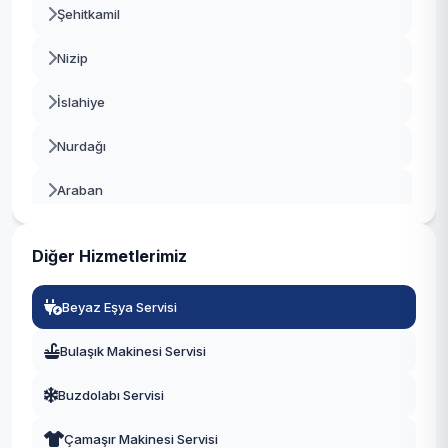
Şehitkamil
Nizip
İslahiye
Nurdağı
Araban
Oğuzeli
Diğer Hizmetlerimiz
Yavuzeli
Beyaz Eşya Servisi
Karkamış
Bulaşık Makinesi Servisi
Buzdolabı Servisi
Çamaşır Makinesi Servisi