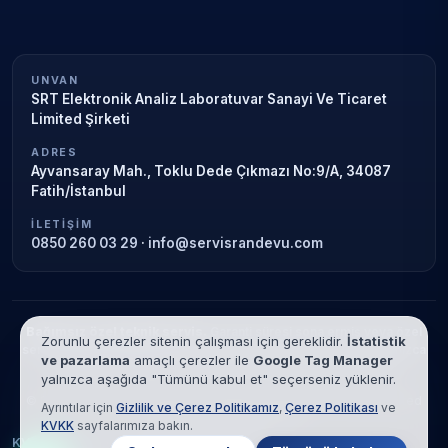
UNVAN
SRT Elektronik Analiz Laboratuvar Sanayi Ve Ticaret
Limited Şirketi
ADRES
Ayvansaray Mah., Toklu Dede Çıkmazı No:9/A, 34087
Fatih/İstanbul
İLETIŞIM
0850 260 03 29
·
info@servisrandevu.com
Bağımsız özel teknik servis.
Garanti süresi sona ermiş veya özel
Zorunlu çerezler sitenin çalışması için gereklidir.
İstatistik
servis kapsamındaki cihazlar için hizmet verilir. Marka adları yalnızca
ve pazarlama
amaçlı çerezler ile
Google Tag Manager
tanımlama amaçlıdır; yetkili servis ilişkisi bulunmamaktadır.
yalnızca aşağıda "Tümünü kabul et" seçerseniz yüklenir.
© 2026 SRT Elektronik Analiz Laboratuvar Sanayi Ve Ticaret Limited
Ayrıntılar için
Gizlilik ve Çerez Politikamız
,
Çerez Politikası
ve
Şirketi. Tüm hakları saklıdır.
KVKK
sayfalarımıza bakın.
KVKK
Gizlilik
Çerez Politikası
Hizmet Şartları