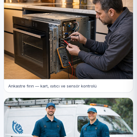
Ankastre fırın — kart, ısıtıcı ve sensör kontrolü