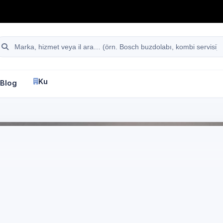
hattı
Site içi arama
Kurumsal
Blog
İletişim
fa
İstanbul
Indesit
Beyaz Eşya Servisi
anbul Arnavutköy Çili
desit marka cihazlar i