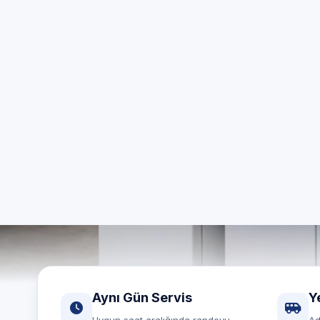
ö
İstanbul Ar
Aynı gün
Aynı Gün Servis
Y