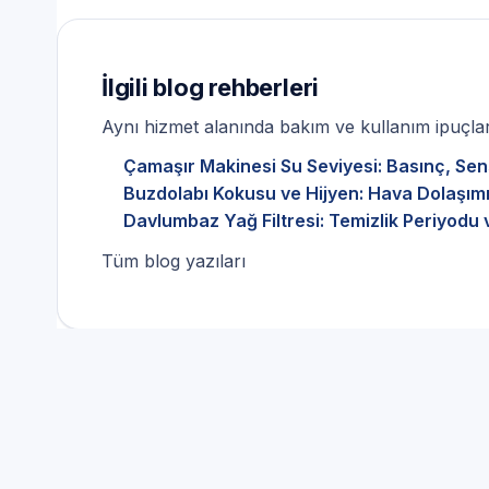
İlgili blog rehberleri
Aynı hizmet alanında bakım ve kullanım ipuçları
Çamaşır Makinesi Su Seviyesi: Basınç, Sen
Buzdolabı Kokusu ve Hijyen: Hava Dolaşımı
Davlumbaz Yağ Filtresi: Temizlik Periyodu 
Tüm blog yazıları
Indesit Arızalarında Doğru
Arnavutköy Çilingir Hattı