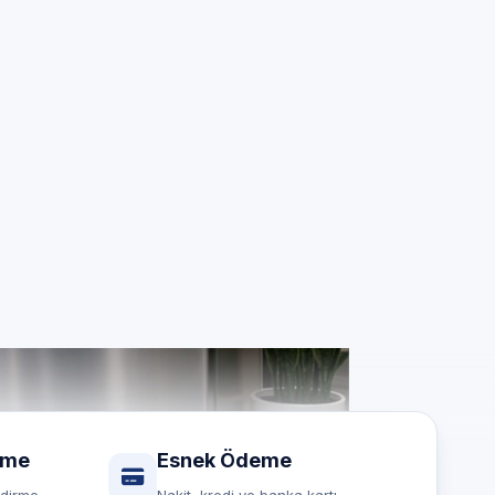
si
esit marka
rme
Esnek Ödeme