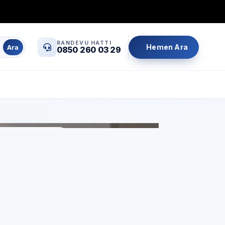
0850 260 03 29
info@servisrandevu.com
·
RANDEVU HATTI
Hemen Ara
Ara
0850 260 03 29
Aynı gün servis
Şeffaf fiyat
İşçilik garantili
ngir
çin