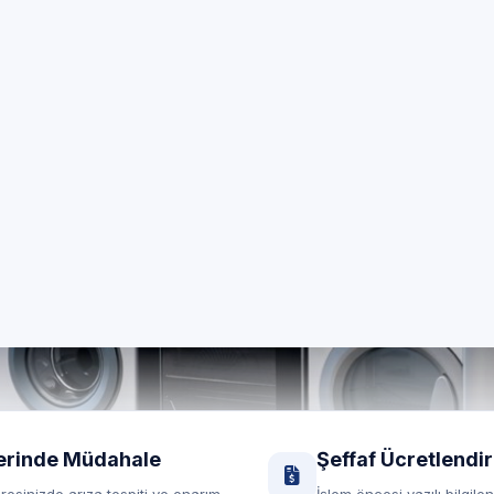
zel Beyaz Eşya Servi
navutköy Çilingir genelinde 7/24 özel teknik servis; Ind
cihazlarınız için yerinde destek.
RANDEVU HATTI
Randevu formu
0850 260 03 29
Yerinde servis
Şeffaf fiyat
erinde Müdahale
Şeffaf Ücretlendi