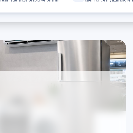
resinizde arıza tespiti ve onarım
İşlem öncesi yazılı bilgile
: İstanbul Arnavutköy
z Eşya Servisi
ımsızdır; hizmetlerimiz TSE standartları