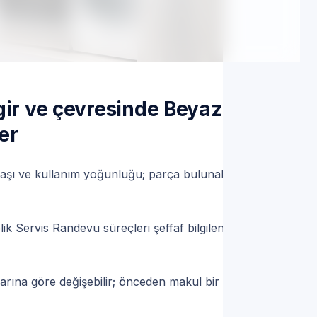
ervis | 7/24 | Servis Randevu
gir ve çevresinde Beyaz
er
aşı ve kullanım yoğunluğu; parça bulunabilirliği
lik Servis Randevu süreçleri şeffaf bilgilendirme
krarına göre değişebilir; önceden makul bir aralık