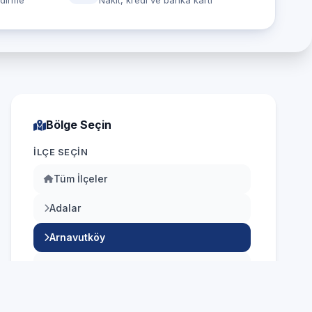
ndirme
Nakit, kredi ve banka kartı
Bölge Seçin
İLÇE SEÇIN
Tüm İlçeler
Adalar
Arnavutköy
Ataşehir
Avcılar