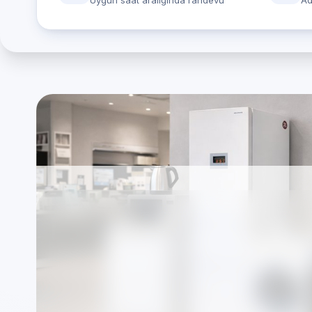
Uygun saat aralığında randevu
Ad
Indesit cihazlarınız
Çilingir — özel Beya
Özel Teknik Servis merkezimiz markalardan bağ
çerçevesinde yürütülür.