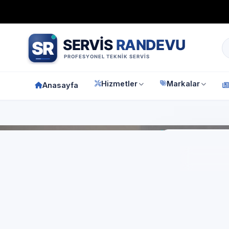
Bağımsız özel teknik servis
Türkiye geneli
7/24 randevu 
Hizmetler
Markalar
Anasayfa
Anasay
İst
In