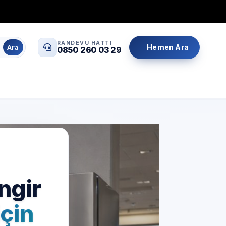
0850 260 03 29
info@servisrandevu.com
·
RANDEVU HATTI
Hemen Ara
Ara
0850 260 03 29
Aynı gün servis
Şeffaf fiyat
İşçilik garantili
ngir
çin