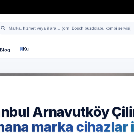
hattı
Site içi arama
Kurumsal
Blog
İletişim
fa
İstanbul
Amana
Beyaz Eşya Servisi
anbul Arnavutköy Çili
ana marka cihazlar i