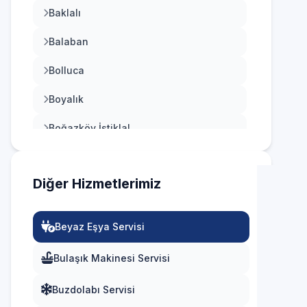
Baklalı
Çekmeköy
Balaban
Esenler
Bolluca
Esenyurt
Boyalık
Eyüpsultan
Boğazköy İstiklal
Fatih
Çilingir
Gaziosmanpaşa
Diğer Hizmetlerimiz
Deliklikaya
Güngören
Dursunköy
Kadıköy
Beyaz Eşya Servisi
Durusu
Kağıthane
Bulaşık Makinesi Servisi
Fatih
Kartal
Buzdolabı Servisi
Hacımaşlı