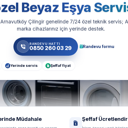
zel Beyaz Eşya Servi
 Arnavutköy Çilingir genelinde 7/24 özel teknik servis;
marka cihazlarınız için yerinde destek.
RANDEVU HATTI
Randevu formu
0850 260 03 29
Yerinde servis
Şeffaf fiyat
erinde Müdahale
Şeffaf Ücretlendi