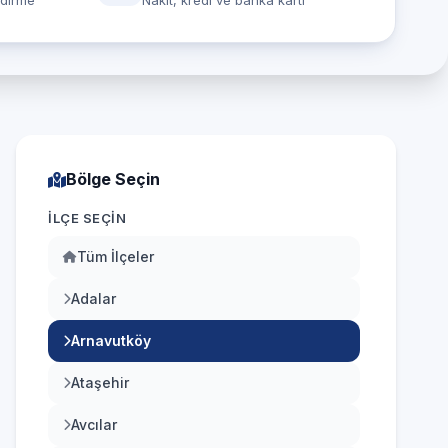
ndirme
Nakit, kredi ve banka kartı
Bölge Seçin
İLÇE SEÇIN
Tüm İlçeler
Adalar
Arnavutköy
Ataşehir
Avcılar