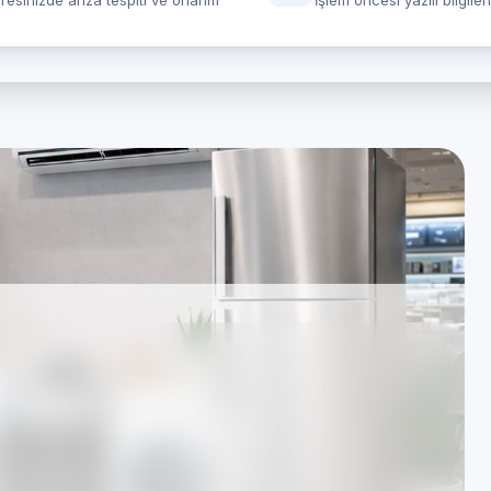
resinizde arıza tespiti ve onarım
İşlem öncesi yazılı bilgile
 Çilingir Amana
z Eşya Servisi desteği
rında hizmet veren Özel Teknik Servis merkezidir.