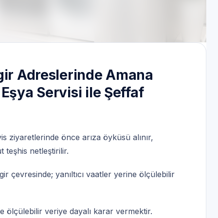
ervis | 7/24 | Servis Randevu
ngir Adreslerinde Amana
Eşya Servisi ile Şeffaf
is ziyaretlerinde önce arıza öyküsü alınır,
eşhis netleştirilir.
r çevresinde; yanıltıcı vaatler yerine ölçülebilir
ölçülebilir veriye dayalı karar vermektir.