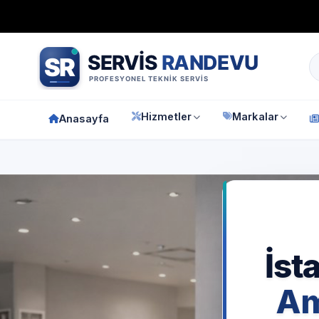
Bağımsız özel teknik servis
Türkiye geneli
7/24 randevu 
Hizmetler
Markalar
Anasayfa
Anasay
İst
Am