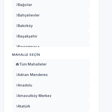
Bağcılar
Bahçelievler
Bakırköy
Başakşehir
Bayrampaşa
MAHALLE SEÇIN
Beşiktaş
Tüm Mahalleler
Beykoz
Adnan Menderes
Beylikdüzü
Anadolu
Beyoğlu
Arnavutköy Merkez
Büyükçekmece
Atatürk
Çatalca