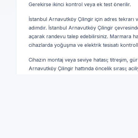
Gerekirse ikinci kontrol veya ek test önerilir.
İstanbul Arnavutköy Çilingir için adres tekrarı ve
adımdır. İstanbul Arnavutköy Çilingir çevresind
açarak randevu talep edebilirsiniz. Marmara ha
cihazlarda yoğuşma ve elektrik tesisatı kontroll
Cihazın montaj veya seviye hatası; titreşim, gü
Arnavutköy Çilingir hattında öncelik sırası; ac
İstanbul Arnavutköy Çi
Amana
Uygun olmayan parça öneril