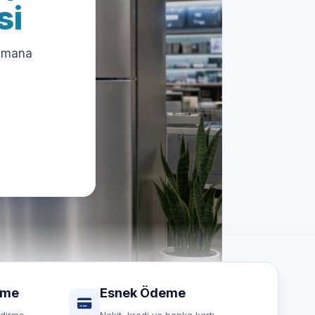
si
 Amana
rme
Esnek Ödeme