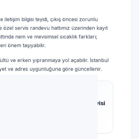
 iletişim bilgisi teyidi, çıkış öncesi zorunlu
e özel servis randevu hattımız üzerinden kayıt
ttında nem ve mevsimsel sıcaklık farkları;
eri önem taşıyabilir.
rültü ve erken yıpranmaya yol açabilir. İstanbul
iliyet ve adres uygunluğuna göre güncellenir.
lingir için Amana — Beyaz Eşya Servisi
mez; alternatifler mümkünse paylaşılır.