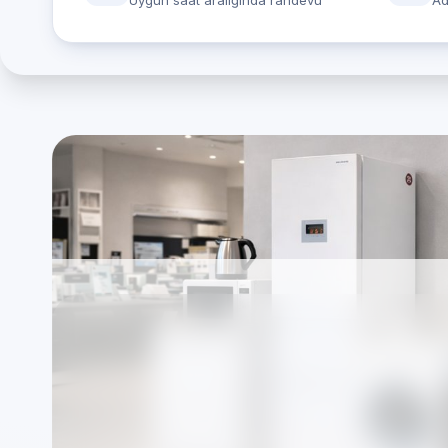
Uygun saat aralığında randevu
Ad
İstanbul Arnavutköy
cihazları: özel Beya
Firmamız markalardan bağımsız, TSE standartla