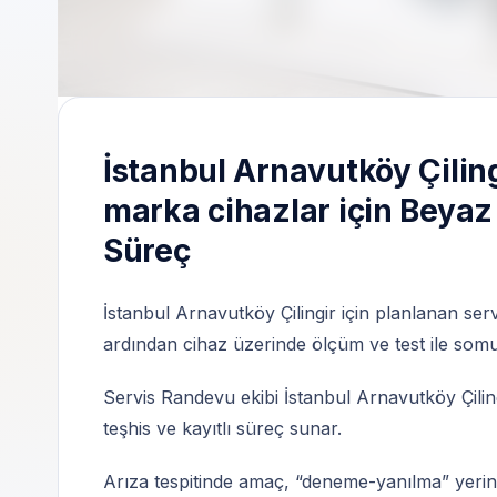
İstanbul Arnavutköy Çilingir | Özel teknik s
İstanbul Arnavutköy Çili
marka cihazlar için Beyaz 
Süreç
İstanbul Arnavutköy Çilingir için planlanan serv
ardından cihaz üzerinde ölçüm ve test ile somut t
Servis Randevu ekibi İstanbul Arnavutköy Çilingi
teşhis ve kayıtlı süreç sunar.
Arıza tespitinde amaç, “deneme-yanılma” yerine 