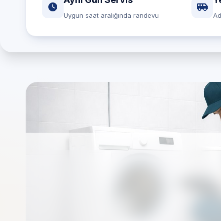
Uygun saat aralığında randevu
Ad
İstanbul Arnavutköy 
özel Çamaşır Makine
Markalardan bağımsız özel teknik servis olarak
şekilde organize edilir.