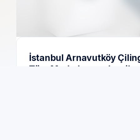
7/24 randevu | Özel teknik servis | Servis
İstanbul Arnavutköy Çilin
Tüm Markalar marka cihaz
Servisi Özel Servis Çözüm
İstanbul Arnavutköy Çilingir hattında servis t
slot ile yanıtlanmaya çalışılır.
Saha tarafında Servis Randevu, İstanbul Arnavutk
tekrarıyla kapanışı hedefler.
Teknisyenlerimiz; ölçüm cihazları, test prosedü