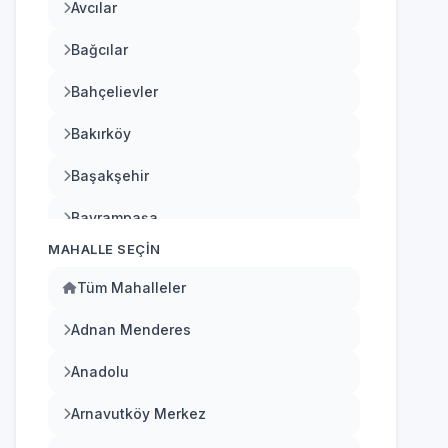
Bağcılar
Bahçelievler
Bakırköy
Başakşehir
Bayrampaşa
MAHALLE SEÇIN
Beşiktaş
Tüm Mahalleler
Beykoz
Adnan Menderes
Beylikdüzü
Anadolu
Beyoğlu
Arnavutköy Merkez
Büyükçekmece
Atatürk
Çatalca