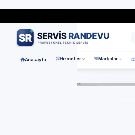
Bağımsız özel teknik servis
Türkiye geneli
7/24 randevu 
Hizmetler
Markalar
Anasayfa
Anasay
İst