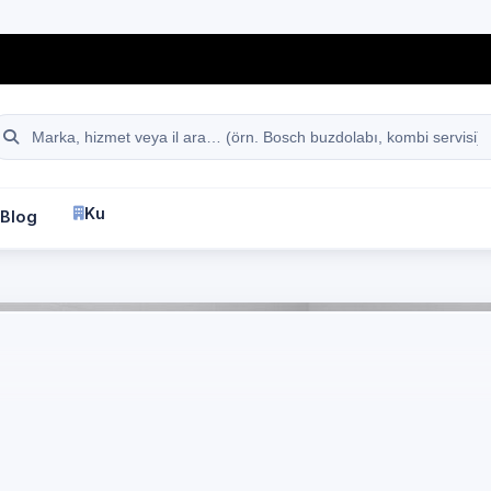
hattı
Site içi arama
Kurumsal
Blog
İletişim
fa
İstanbul
Çamaşır Makinesi Servisi
anbul Arnavutköy Çili
Özel Çamaşır Makine