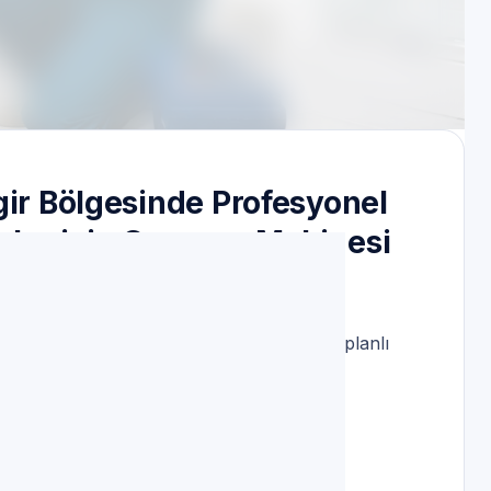
 Randevu
gir Bölgesinde Profesyonel
lar için Çamaşır Makinesi
leri
alepleri; mümkün olduğunca aynı gün veya planlı
öy Çilingir için ölçülebilir teşhis ve test
rleri ve cihazın mevcut yazılım/arıza kodları