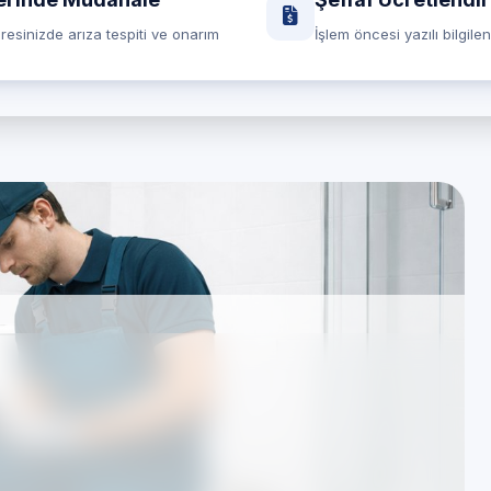
resinizde arıza tespiti ve onarım
İşlem öncesi yazılı bilgile
Çilingir servisi —
si Servisi
 çalışıyoruz; süreçlerimiz TSE standartlarına uygun