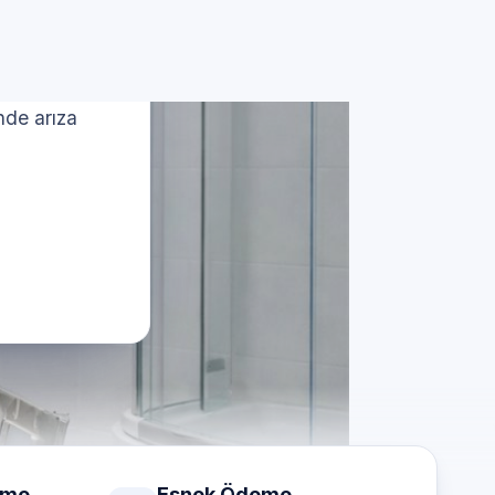
nde arıza
rme
Esnek Ödeme