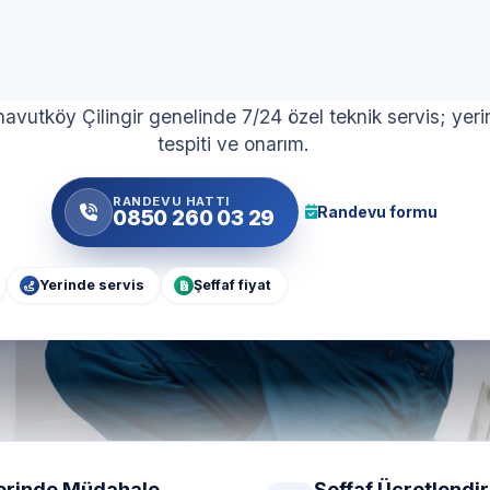
Servisi
navutköy Çilingir genelinde 7/24 özel teknik servis; yeri
tespiti ve onarım.
RANDEVU HATTI
Randevu formu
0850 260 03 29
Yerinde servis
Şeffaf fiyat
erinde Müdahale
Şeffaf Ücretlendi