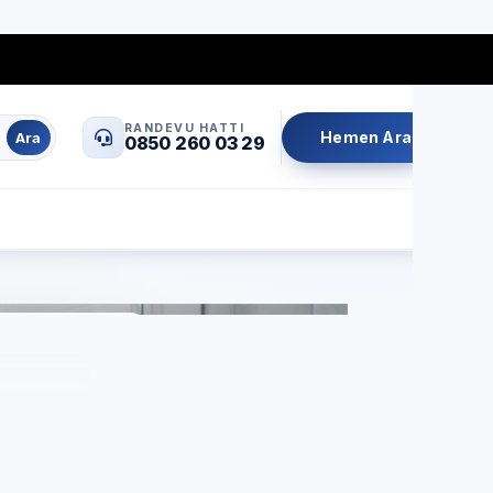
0850 260 03 29
info@servisrandevu.com
·
RANDEVU HATTI
Hemen Ara
Ara
0850 260 03 29
Aynı gün servis
Şeffaf fiyat
İşçilik garantili
ngir
si