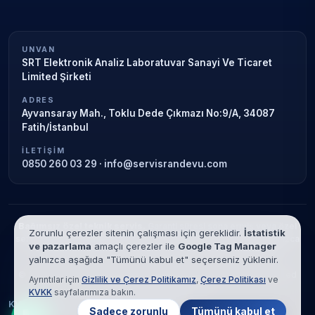
UNVAN
SRT Elektronik Analiz Laboratuvar Sanayi Ve Ticaret
Limited Şirketi
ADRES
Ayvansaray Mah., Toklu Dede Çıkmazı No:9/A, 34087
Fatih/İstanbul
İLETIŞIM
0850 260 03 29
·
info@servisrandevu.com
Bağımsız özel teknik servis.
Garanti süresi sona ermiş veya özel
Zorunlu çerezler sitenin çalışması için gereklidir.
İstatistik
servis kapsamındaki cihazlar için hizmet verilir. Marka adları yalnızca
ve pazarlama
amaçlı çerezler ile
Google Tag Manager
tanımlama amaçlıdır; yetkili servis ilişkisi bulunmamaktadır.
yalnızca aşağıda "Tümünü kabul et" seçerseniz yüklenir.
© 2026 SRT Elektronik Analiz Laboratuvar Sanayi Ve Ticaret Limited
Ayrıntılar için
Gizlilik ve Çerez Politikamız
,
Çerez Politikası
ve
Şirketi. Tüm hakları saklıdır.
KVKK
sayfalarımıza bakın.
KVKK
Gizlilik
Çerez Politikası
Hizmet Şartları
Sadece zorunlu
Tümünü kabul et