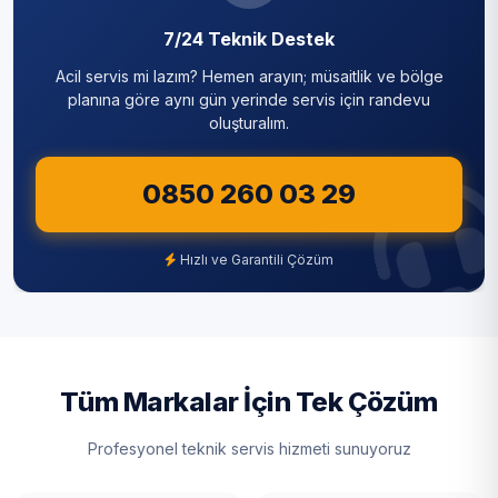
Karlıbayır
7/24 Teknik Destek
Silivri
Acil servis mi lazım? Hemen arayın; müsaitlik ve bölge
Mavigöl
Sultanbeyli
planına göre aynı gün yerinde servis için randevu
oluşturalım.
Mehmet Akif Ersoy
Sultangazi
Mustafa Kemal Paşa
0850 260 03 29
Şile
Nenehatun
Şişli
Hızlı ve Garantili Çözüm
Ömerli
Tuzla
Sazlıbosna
Ümraniye
Taşoluk
Üsküdar
Tüm Markalar İçin Tek Çözüm
Tayakadın
Zeytinburnu
Profesyonel teknik servis hizmeti sunuyoruz
Terkos