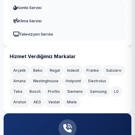
Fatih
Kombi Servisi
Durusu
Gaziosmanpaşa
Klima Servisi
Fatih
Güngören
Televizyon Servisi
Hacımaşlı
Kadıköy
Hadımköy
Kağıthane
Hizmet Verdiğimiz Markalar
Haraççı
Kartal
Arçelik
Beko
Regal
Indesit
Franke
Subzero
Hastane
Amana
Westinghouse
Hotpoint
Electrolux
Küçükçekmece
Teka
Hicret
Bosch
Profilo
Siemens
Samsung
LG
Maltepe
Ariston
AEG
Vestel
Miele
İmrahor
Pendik
İslambey
Sancaktepe
Karaburun
Sarıyer