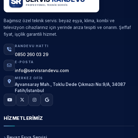
Bağımsız özel teknik servis: beyaz eşya, klima, kombi ve
televizyon cihazlarınız için yerinde arıza tespiti ve onarım. Şeffaf
fiyat, işçilik garantili hizmet.
RANDEVU HATTI
0850 260 03 29
E-POSTA
info@servisrandevu.com
MERKEZ OFIS
Ayvansaray Mah., Toklu Dede Çıkmazı No:9/A, 34087
Fatih/İstanbul
HIZMETLERIMIZ
Beyaz Eşya Servisi