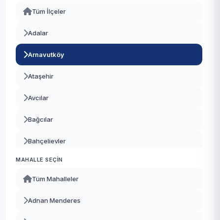
Tüm İlçeler
Adalar
Arnavutköy
Ataşehir
Avcılar
Bağcılar
Bahçelievler
MAHALLE SEÇIN
Bakırköy
Tüm Mahalleler
Başakşehir
Adnan Menderes
Bayrampaşa