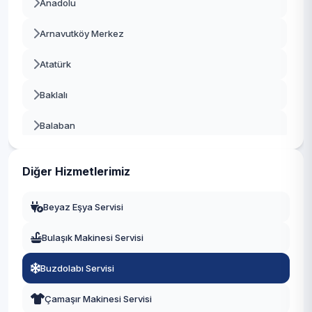
Anadolu
Beşiktaş
Arnavutköy Merkez
Beykoz
Atatürk
Beylikdüzü
Baklalı
Beyoğlu
Balaban
Büyükçekmece
Bolluca
Çatalca
Diğer Hizmetlerimiz
Boyalık
Çekmeköy
Beyaz Eşya Servisi
Boğazköy İstiklal
Esenler
Bulaşık Makinesi Servisi
Çilingir
Esenyurt
Buzdolabı Servisi
Deliklikaya
Eyüpsultan
Çamaşır Makinesi Servisi
Dursunköy