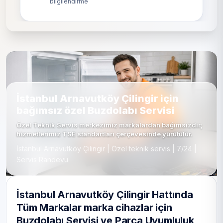
bilgilendirme
İstanbul Arnavutköy Çilingir için
bağımsız özel Buzdolabı Servisi
Özel Teknik Servis merkezimiz markalardan bağımsızdır;
hizmetlerimiz TSE standartları çerçevesinde yürütülür.
İstanbul Arnavutköy Çilingir | Özel teknik servis | 7/24 |
Servis Randevu
İstanbul Arnavutköy Çilingir Hattında
Tüm Markalar marka cihazlar için
Buzdolabı Servisi ve Parça Uyumluluk