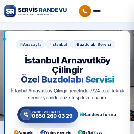
Anasayfa
İstanbul
Buzdolabı Servisi
İstanbul Arnavutköy
Çilingir
Özel Buzdolabı Servisi
İstanbul Arnavutköy Çilingir genelinde 7/24 özel teknik
servis; yerinde arıza tespiti ve onarım.
RANDEVU HATTI
Randevu formu
0850 260 03 29
Aynı gün
Yerinde servis
Şeffaf fiyat