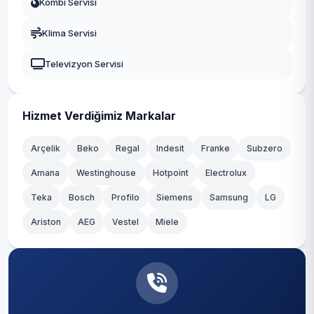
Kombi Servisi
Yeşilyurt
Gaziosmanpaşa
Klima Servisi
Zeytinlik
Güngören
Televizyon Servisi
Zuhuratbaba
Kadıköy
Kağıthane
Hizmet Verdiğimiz Markalar
Kartal
Arçelik
Beko
Regal
Indesit
Franke
Subzero
Amana
Westinghouse
Hotpoint
Electrolux
Küçükçekmece
Teka
Bosch
Profilo
Siemens
Samsung
LG
Maltepe
Ariston
AEG
Vestel
Miele
Pendik
Sancaktepe
Sarıyer