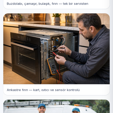
Buzdolabı, çamaşır, bulaşık, fırın — tek bir servisten
Ankastre fırın — kart, ısıtıcı ve sensör kontrolü