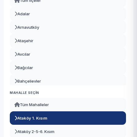
Tüm İlçeler
Adalar
Arnavutköy
Ataşehir
Avcılar
Bağcılar
Bahçelievler
MAHALLE SEÇIN
Bakırköy
Tüm Mahalleler
Başakşehir
Ataköy 1. Kısım
Bayrampaşa
Ataköy 2-5-6. Kısım
Beşiktaş