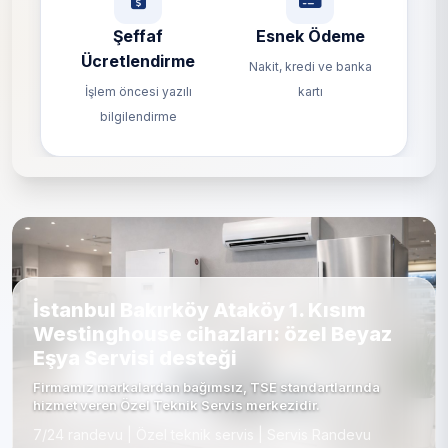
Şeffaf
Esnek Ödeme
Ücretlendirme
Nakit, kredi ve banka
İşlem öncesi yazılı
kartı
bilgilendirme
İstanbul Bakırköy Ataköy 1. Kısım
Westinghouse cihazları: özel Beyaz
Eşya Servisi desteği
Firmamız markalardan bağımsız, TSE standartlarında
hizmet veren Özel Teknik Servis merkezidir.
7/24 randevu | Özel teknik servis | Servis Randevu