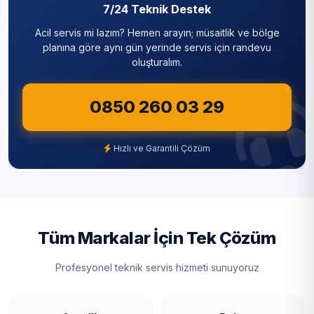
7/24 Teknik Destek
Silivri
Acil servis mi lazım? Hemen arayın; müsaitlik ve bölge
Sultanbeyli
planına göre aynı gün yerinde servis için randevu
oluşturalım.
Sultangazi
0850 260 03 29
Şile
Şişli
Hızlı ve Garantili Çözüm
Tuzla
Ümraniye
Üsküdar
Tüm Markalar İçin Tek Çözüm
Zeytinburnu
Profesyonel teknik servis hizmeti sunuyoruz