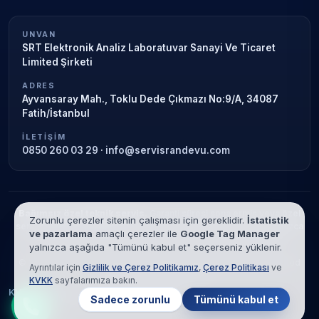
UNVAN
SRT Elektronik Analiz Laboratuvar Sanayi Ve Ticaret
Limited Şirketi
ADRES
Ayvansaray Mah., Toklu Dede Çıkmazı No:9/A, 34087
Fatih/İstanbul
İLETIŞIM
0850 260 03 29
·
info@servisrandevu.com
Bağımsız özel teknik servis.
Garanti süresi sona ermiş veya özel
Zorunlu çerezler sitenin çalışması için gereklidir.
İstatistik
servis kapsamındaki cihazlar için hizmet verilir. Marka adları yalnızca
ve pazarlama
amaçlı çerezler ile
Google Tag Manager
tanımlama amaçlıdır; yetkili servis ilişkisi bulunmamaktadır.
yalnızca aşağıda "Tümünü kabul et" seçerseniz yüklenir.
© 2026 SRT Elektronik Analiz Laboratuvar Sanayi Ve Ticaret Limited
Ayrıntılar için
Gizlilik ve Çerez Politikamız
,
Çerez Politikası
ve
Şirketi. Tüm hakları saklıdır.
KVKK
sayfalarımıza bakın.
KVKK
Gizlilik
Çerez Politikası
Hizmet Şartları
Sadece zorunlu
Tümünü kabul et