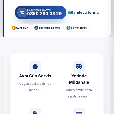
RANDEVU HATTI
Randevu formu
0850 260 03 29
Aynı gün
Yerinde servis
Şeffaf fiyat
Aynı Gün Servis
Yerinde
Müdahale
Uygun saat aralığında
randevu
Adresinizde arıza
tespiti ve onarım