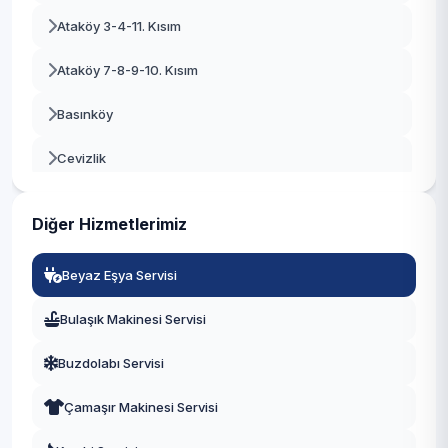
Ataköy 3-4-11. Kısım
Beykoz
Ataköy 7-8-9-10. Kısım
Beylikdüzü
Basınköy
Beyoğlu
Cevizlik
Büyükçekmece
Kartaltepe
Çatalca
Diğer Hizmetlerimiz
Osmaniye
Çekmeköy
Beyaz Eşya Servisi
Sakızağacı
Esenler
Bulaşık Makinesi Servisi
Şenlikköy
Esenyurt
Buzdolabı Servisi
Yenimahalle
Eyüpsultan
Çamaşır Makinesi Servisi
Yeşilköy
Fatih