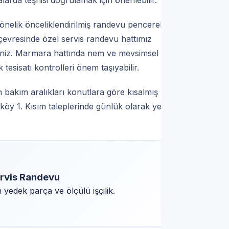
larda teşhisi doğrulamak için önerilebilir.
önelik önceliklendirilmiş randevu pencereleri
çevresinde özel servis randevu hattımız
siniz. Marmara hattında nem ve mevsimsel
 tesisatı kontrolleri önem taşıyabilir.
 bakım aralıkları konutlara göre kısalmış
taköy 1. Kısım taleplerinde günlük olarak yeniden
ervis Randevu
yedek parça ve ölçülü işçilik.