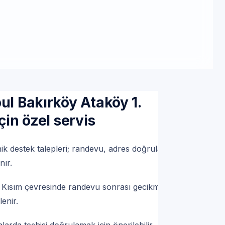
ımsızdır; hizmetlerimiz TSE standartları
letişim
ul Bakırköy Ataköy 1.
çin özel servis
nik destek talepleri; randevu, adres doğrulama
nır.
. Kısım çevresinde randevu sonrası gecikme
enir.