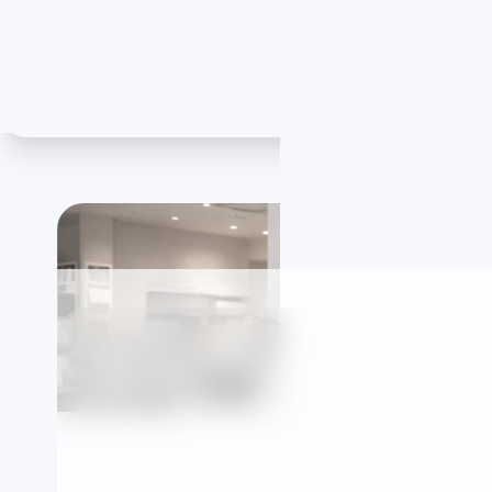
Aynı Gün Servis
Y
Uygun saat aralığında randevu
Ad
İstanbul Bakırköy At
bölgesinde Subzero 
özel Beyaz Eşya Ser