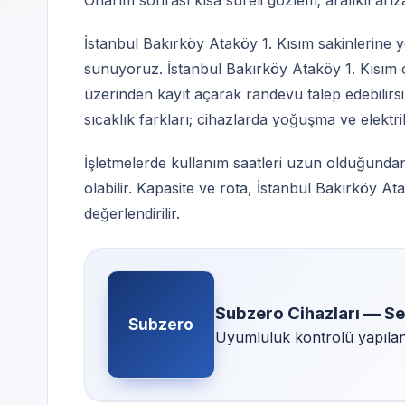
Onarım sonrası kısa süreli gözlem; aralıklı arıza
İstanbul Bakırköy Ataköy 1. Kısım sakinlerine y
sunuyoruz. İstanbul Bakırköy Ataköy 1. Kısım 
üzerinden kayıt açarak randevu talep edebilir
sıcaklık farkları; cihazlarda yoğuşma ve elektrik
İşletmelerde kullanım saatleri uzun olduğundan
olabilir. Kapasite ve rota, İstanbul Bakırköy A
değerlendirilir.
Subzero Cihazları — S
Subzero
Uyumluluk kontrolü yapılan 