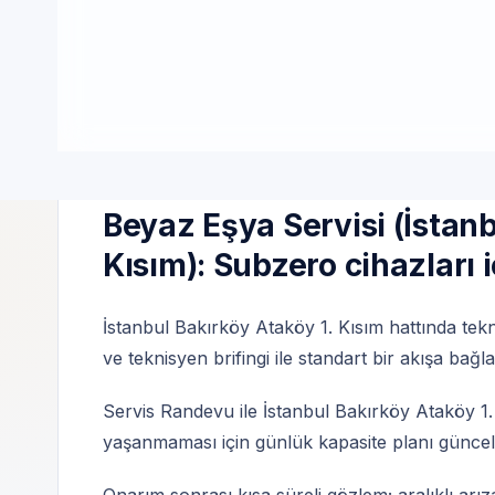
Özel Teknik Servis merkezimiz markalardan bağ
çerçevesinde yürütülür.
Servis Randevu | Özel teknik servis | 7/24 i
Beyaz Eşya Servisi (İstanb
Kısım): Subzero cihazları i
İstanbul Bakırköy Ataköy 1. Kısım hattında tek
ve teknisyen brifingi ile standart bir akışa bağla
Servis Randevu ile İstanbul Bakırköy Ataköy 1
yaşanmaması için günlük kapasite planı güncell