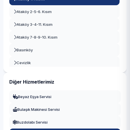
Bayrampaşa
Ataköy 2-5-6. Kısım
Beşiktaş
Ataköy 3-4-11. Kısım
Beykoz
Ataköy 7-8-9-10. Kısım
Beylikdüzü
Basınköy
Beyoğlu
Cevizlik
Büyükçekmece
Kartaltepe
Çatalca
Diğer Hizmetlerimiz
Osmaniye
Çekmeköy
Beyaz Eşya Servisi
Sakızağacı
Esenler
Bulaşık Makinesi Servisi
Şenlikköy
Esenyurt
Buzdolabı Servisi
Yenimahalle
Eyüpsultan