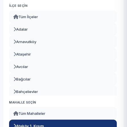
İLÇE SEÇIN
Tüm İlçeler
Adalar
Arnavutköy
Ataşehir
Avcılar
Bağcılar
Bahçelievler
MAHALLE SEÇIN
Bakırköy
Tüm Mahalleler
Başakşehir
Ataköy 1. Kısım