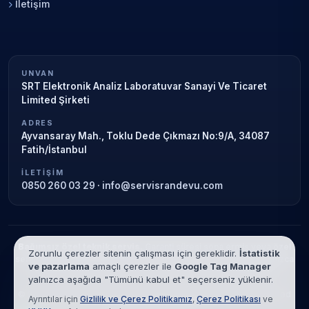
İletişim
UNVAN
SRT Elektronik Analiz Laboratuvar Sanayi Ve Ticaret
Limited Şirketi
ADRES
Ayvansaray Mah., Toklu Dede Çıkmazı No:9/A, 34087
Fatih/İstanbul
İLETIŞIM
0850 260 03 29
·
info@servisrandevu.com
Bağımsız özel teknik servis.
Garanti süresi sona ermiş veya özel
Zorunlu çerezler sitenin çalışması için gereklidir.
İstatistik
servis kapsamındaki cihazlar için hizmet verilir. Marka adları yalnızca
ve pazarlama
amaçlı çerezler ile
Google Tag Manager
tanımlama amaçlıdır; yetkili servis ilişkisi bulunmamaktadır.
yalnızca aşağıda "Tümünü kabul et" seçerseniz yüklenir.
© 2026 SRT Elektronik Analiz Laboratuvar Sanayi Ve Ticaret Limited
Ayrıntılar için
Gizlilik ve Çerez Politikamız
,
Çerez Politikası
ve
Şirketi. Tüm hakları saklıdır.