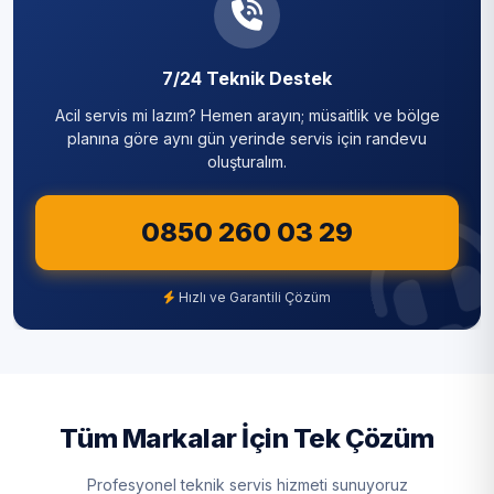
Sarıyer
7/24 Teknik Destek
Silivri
Acil servis mi lazım? Hemen arayın; müsaitlik ve bölge
Sultanbeyli
planına göre aynı gün yerinde servis için randevu
oluşturalım.
Sultangazi
0850 260 03 29
Şile
Şişli
Hızlı ve Garantili Çözüm
Tuzla
Ümraniye
Üsküdar
Tüm Markalar İçin Tek Çözüm
Zeytinburnu
Profesyonel teknik servis hizmeti sunuyoruz