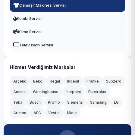
Çamaşır Makinesi Servisi
Yeşilköy
Fatih
Kombi Servisi
Yeşilyurt
Gaziosmanpaşa
Klima Servisi
Zeytinlik
Güngören
Televizyon Servisi
Zuhuratbaba
Kadıköy
Kağıthane
Hizmet Verdiğimiz Markalar
Kartal
Arçelik
Beko
Regal
Indesit
Franke
Subzero
Amana
Westinghouse
Hotpoint
Electrolux
Küçükçekmece
Teka
Bosch
Profilo
Siemens
Samsung
LG
Maltepe
Ariston
AEG
Vestel
Miele
Pendik
Sancaktepe