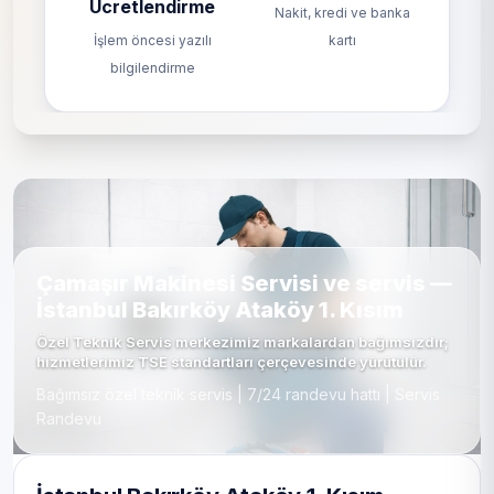
Ücretlendirme
Nakit, kredi ve banka
İşlem öncesi yazılı
kartı
bilgilendirme
Çamaşır Makinesi Servisi ve servis —
İstanbul Bakırköy Ataköy 1. Kısım
Özel Teknik Servis merkezimiz markalardan bağımsızdır;
hizmetlerimiz TSE standartları çerçevesinde yürütülür.
Bağımsız özel teknik servis | 7/24 randevu hattı | Servis
Randevu