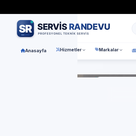
Bağımsız özel teknik servis
Türkiye geneli
7/24 randevu 
Hizmetler
Markalar
Anasayfa
Anasay
İst