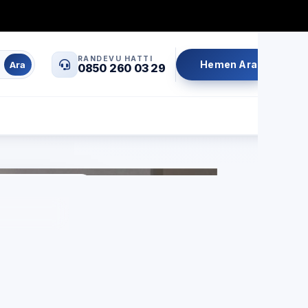
0850 260 03 29
info@servisrandevu.com
·
RANDEVU HATTI
Hemen Ara
Ara
0850 260 03 29
Aynı gün servis
Şeffaf fiyat
İşçilik garantili
y 1.