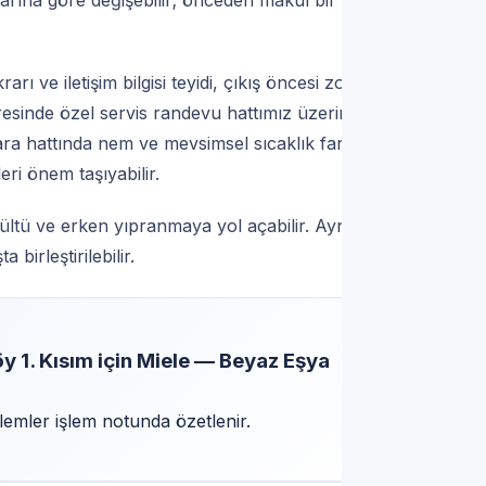
krarına göre değişebilir; önceden makul bir aralık
rı ve iletişim bilgisi teyidi, çıkış öncesi zorunlu
resinde özel servis randevu hattımız üzerinden
ra hattında nem ve mevsimsel sıcaklık farkları;
eri önem taşıyabilir.
rültü ve erken yıpranmaya yol açabilir. Aynı
birleştirilebilir.
y 1. Kısım için Miele — Beyaz Eşya
lemler işlem notunda özetlenir.