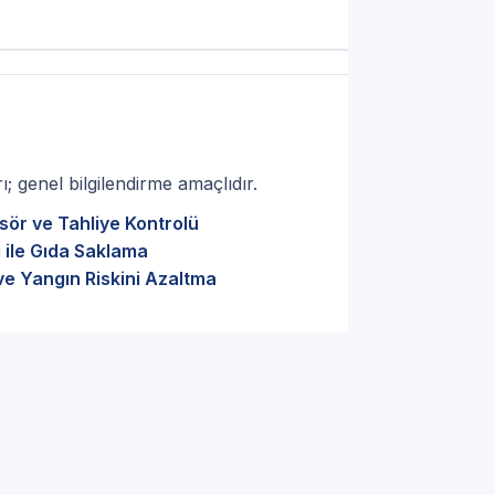
; genel bilgilendirme amaçlıdır.
sör ve Tahliye Kontrolü
 ile Gıda Saklama
ve Yangın Riskini Azaltma
ru parça seçimi — İstanbul