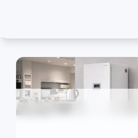
Aynı Gün Servis
Y
Uygun saat aralığında randevu
Ad
İstanbul Bakırköy At
cihazları: özel Beya