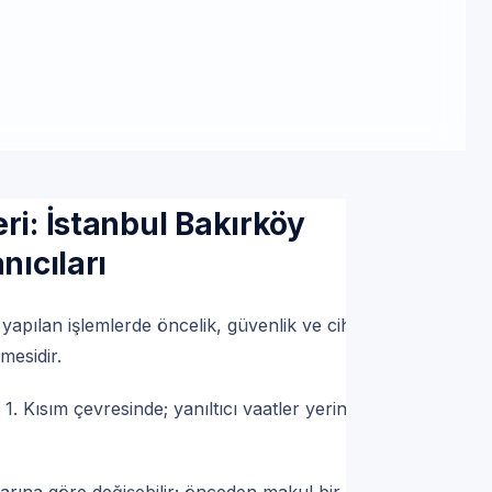
ımsızdır; hizmetlerimiz TSE standartları
knik servis | 7/24 | Servis Randevu
ri: İstanbul Bakırköy
nıcıları
yapılan işlemlerde öncelik, güvenlik ve cihazın
lmesidir.
. Kısım çevresinde; yanıltıcı vaatler yerine