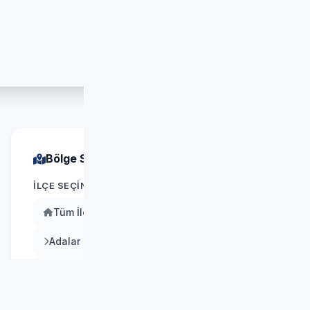
rme
Esnek Ödeme
ndirme
Nakit, kredi ve banka kartı
Bölge Seçin
İLÇE SEÇIN
Tüm İlçeler
Adalar
Arnavutköy
Ataşehir