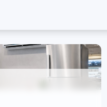
erinde Müdahale
Şeffaf Ücretlendi
resinizde arıza tespiti ve onarım
İşlem öncesi yazılı bilgile
aköy 1. Kısım Miele
z Eşya Servisi desteği