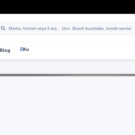
hattı
Site içi arama
Kurumsal
Blog
İletişim
fa
İstanbul
Miele
Beyaz Eşya Servisi
anbul Bakırköy Atakö
Kısım