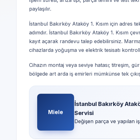
İşlem süresi; arıza tipi, parça temini ve test te
paylaşılır.
İstanbul Bakırköy Ataköy 1. Kısım için adres tekra
adımdır. İstanbul Bakırköy Ataköy 1. Kısım çev
kayıt açarak randevu talep edebilirsiniz. Marma
cihazlarda yoğuşma ve elektrik tesisatı kontroll
Cihazın montaj veya seviye hatası; titreşim, gü
bölgede art arda iş emirleri mümkünse tek çıkışta 
İstanbul Bakırköy Atakö
Miele
Servisi
Değişen parça ve yapılan iş