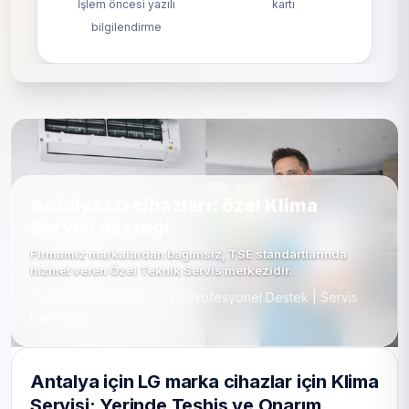
İşlem öncesi yazılı
kartı
bilgilendirme
Antalya LG cihazları: özel Klima
Servisi desteği
Firmamız markalardan bağımsız, TSE standartlarında
hizmet veren Özel Teknik Servis merkezidir.
Özel Teknik Servis | 7/24 Profesyonel Destek | Servis
Randevu
Antalya için LG marka cihazlar için Klima
Servisi: Yerinde Teşhis ve Onarım