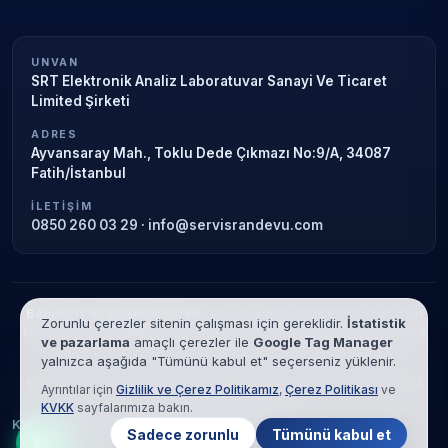
UNVAN
SRT Elektronik Analiz Laboratuvar Sanayi Ve Ticaret
Limited Şirketi
ADRES
Ayvansaray Mah., Toklu Dede Çıkmazı No:9/A, 34087
Fatih/İstanbul
İLETIŞIM
0850 260 03 29
·
info@servisrandevu.com
Bağımsız özel teknik servis.
Garanti süresi sona ermiş veya özel
Zorunlu çerezler sitenin çalışması için gereklidir.
İstatistik
servis kapsamındaki cihazlar için hizmet verilir. Marka adları yalnızca
ve pazarlama
amaçlı çerezler ile
Google Tag Manager
tanımlama amaçlıdır; yetkili servis ilişkisi bulunmamaktadır.
yalnızca aşağıda "Tümünü kabul et" seçerseniz yüklenir.
© 2026 SRT Elektronik Analiz Laboratuvar Sanayi Ve Ticaret Limited
Ayrıntılar için
Gizlilik ve Çerez Politikamız
,
Çerez Politikası
ve
Şirketi. Tüm hakları saklıdır.
KVKK
sayfalarımıza bakın.
KVKK
Gizlilik
Çerez Politikası
Hizmet Şartları
Sadece zorunlu
Tümünü kabul et