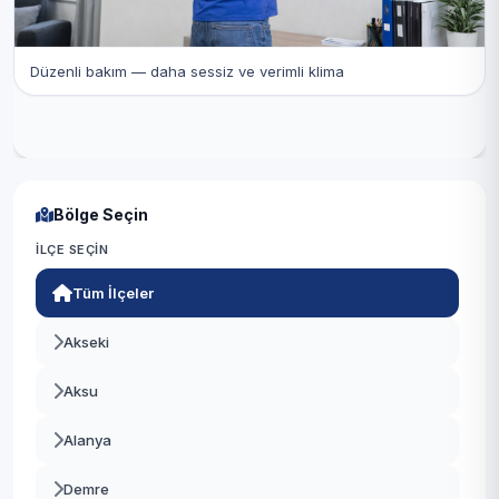
Düzenli bakım — daha sessiz ve verimli klima
Bölge Seçin
İLÇE SEÇIN
Tüm İlçeler
Akseki
Aksu
Alanya
Demre