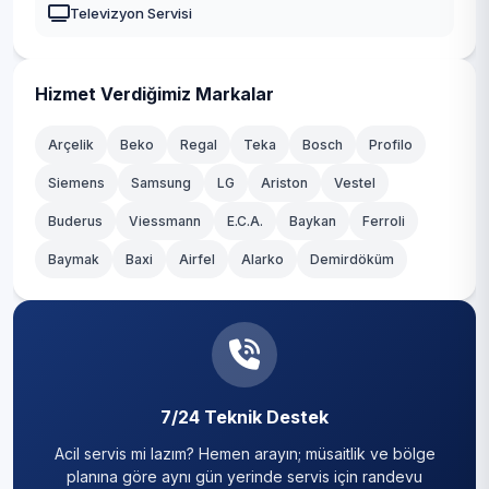
Televizyon Servisi
Korkuteli
Kumluca
Hizmet Verdiğimiz Markalar
Manavgat
Arçelik
Beko
Regal
Teka
Bosch
Profilo
Muratpaşa
Siemens
Samsung
LG
Ariston
Vestel
Buderus
Serik
Viessmann
E.C.A.
Baykan
Ferroli
Baymak
Baxi
Airfel
Alarko
Demirdöküm
7/24 Teknik Destek
Acil servis mi lazım? Hemen arayın; müsaitlik ve bölge
planına göre aynı gün yerinde servis için randevu