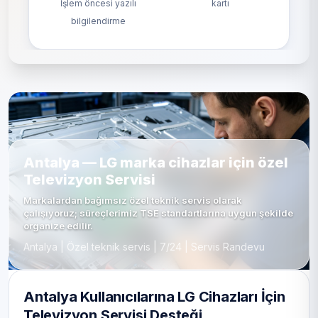
İşlem öncesi yazılı
kartı
bilgilendirme
Antalya — LG marka cihazlar için özel
Televizyon Servisi
Markalardan bağımsız özel teknik servis olarak
çalışıyoruz; süreçlerimiz TSE standartlarına uygun şekilde
organize edilir.
Antalya | Özel teknik servis | 7/24 | Servis Randevu
Antalya Kullanıcılarına LG Cihazları İçin
Televizyon Servisi Desteği