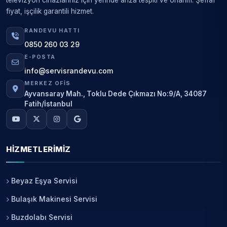
televizyon cihazlarınız için yerinde arıza tespiti ve onarım. Şeffaf
fiyat, işçilik garantili hizmet.
RANDEVU HATTI
0850 260 03 29
E-POSTA
info@servisrandevu.com
MERKEZ OFIS
Ayvansaray Mah., Toklu Dede Çıkmazı No:9/A, 34087
Fatih/İstanbul
HIZMETLERIMIZ
Beyaz Eşya Servisi
Bulaşık Makinesi Servisi
Buzdolabı Servisi