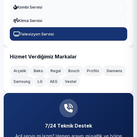
Kombi Servisi
Kepez
Klima Servisi
Konyaaltı
Televizyon Servisi
Korkuteli
Kumluca
Hizmet Verdiğimiz Markalar
Manavgat
Arçelik
Beko
Regal
Bosch
Profilo
Siemens
Muratpaşa
Samsung
LG
AEG
Vestel
Serik
7/24 Teknik Destek
Acil servis mi lazım? Hemen arayın; müsaitlik ve bölge