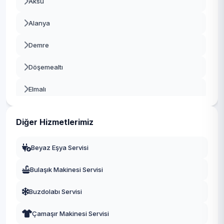
Aksu
Alanya
Demre
Döşemealtı
Elmalı
Finike
Diğer Hizmetlerimiz
Gazipaşa
Beyaz Eşya Servisi
Gündoğmuş
Bulaşık Makinesi Servisi
İbradı
Buzdolabı Servisi
Kaş
Çamaşır Makinesi Servisi
Kemer