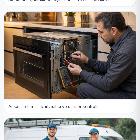
Ankastre fırın — kart, ısıtıcı ve sensör kontrolü