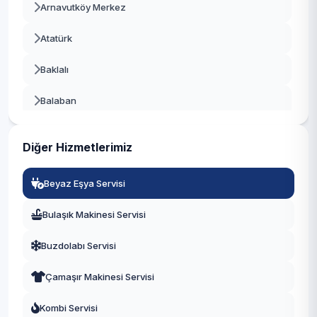
Arnavutköy Merkez
Beykoz
Atatürk
Beylikdüzü
Baklalı
Beyoğlu
Balaban
Büyükçekmece
Bolluca
Çatalca
Diğer Hizmetlerimiz
Boyalık
Çekmeköy
Beyaz Eşya Servisi
Boğazköy İstiklal
Esenler
Bulaşık Makinesi Servisi
Çilingir
Esenyurt
Buzdolabı Servisi
Deliklikaya
Eyüpsultan
Çamaşır Makinesi Servisi
Dursunköy
Fatih
Kombi Servisi