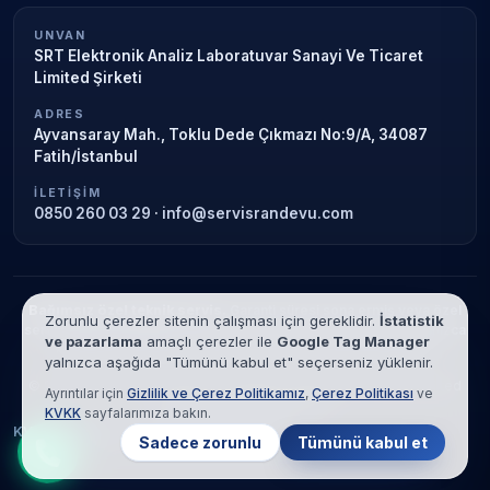
UNVAN
SRT Elektronik Analiz Laboratuvar Sanayi Ve Ticaret
Limited Şirketi
ADRES
Ayvansaray Mah., Toklu Dede Çıkmazı No:9/A, 34087
Fatih/İstanbul
İLETIŞIM
0850 260 03 29
·
info@servisrandevu.com
Bağımsız özel teknik servis.
Garanti süresi sona ermiş veya özel
Zorunlu çerezler sitenin çalışması için gereklidir.
İstatistik
servis kapsamındaki cihazlar için hizmet verilir. Marka adları yalnızca
ve pazarlama
amaçlı çerezler ile
Google Tag Manager
tanımlama amaçlıdır; yetkili servis ilişkisi bulunmamaktadır.
yalnızca aşağıda "Tümünü kabul et" seçerseniz yüklenir.
© 2026 SRT Elektronik Analiz Laboratuvar Sanayi Ve Ticaret Limited
Ayrıntılar için
Gizlilik ve Çerez Politikamız
,
Çerez Politikası
ve
Şirketi. Tüm hakları saklıdır.
KVKK
sayfalarımıza bakın.
KVKK
Gizlilik
Çerez Politikası
Hizmet Şartları
Sadece zorunlu
Tümünü kabul et