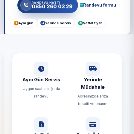
RANDEVU HATTI
Randevu formu
0850 260 03 29
Aynı gün
Yerinde servis
Şeffaf fiyat
Aynı Gün Servis
Yerinde
Müdahale
Uygun saat aralığında
randevu
Adresinizde arıza
tespiti ve onarım