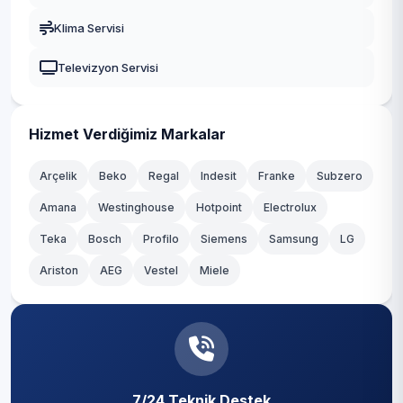
Durusu
Gaziosmanpaşa
Klima Servisi
Fatih
Güngören
Televizyon Servisi
Hacımaşlı
Kadıköy
Hadımköy
Kağıthane
Hizmet Verdiğimiz Markalar
Haraççı
Kartal
Arçelik
Beko
Regal
Indesit
Franke
Subzero
Hastane
Amana
Westinghouse
Hotpoint
Electrolux
Küçükçekmece
Teka
Hicret
Bosch
Profilo
Siemens
Samsung
LG
Maltepe
Ariston
AEG
Vestel
Miele
İmrahor
Pendik
İslambey
Sancaktepe
Karaburun
Sarıyer
Karlıbayır
7/24 Teknik Destek