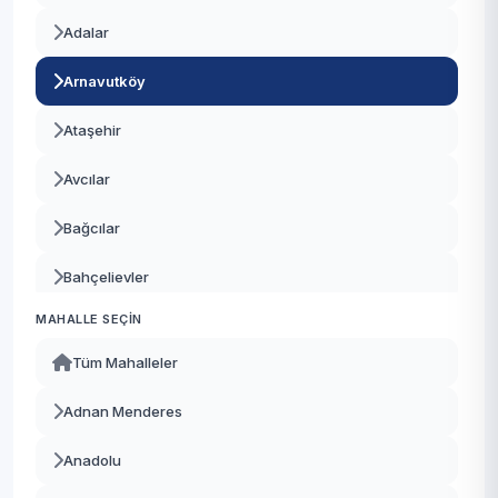
Adalar
Arnavutköy
Ataşehir
Avcılar
Bağcılar
Bahçelievler
MAHALLE SEÇIN
Bakırköy
Tüm Mahalleler
Başakşehir
Adnan Menderes
Bayrampaşa
Anadolu
Beşiktaş