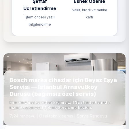
Şeffaf
Esnek Ödeme
Ücretlendirme
Nakit, kredi ve banka
İşlem öncesi yazılı
kartı
bilgilendirme
Bosch marka cihazlar için Beyaz Eşya
Servisi — İstanbul Arnavutköy
Durusu (bağımsız özel servis)
Firmamız markalardan bağımsız, TSE standartlarında
hizmet veren Özel Teknik Servis merkezidir.
7/24 randevu | Özel teknik servis | Servis Randevu