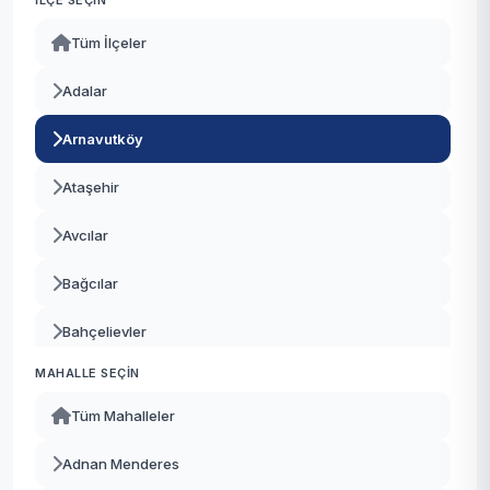
İLÇE SEÇIN
Tüm İlçeler
Adalar
Arnavutköy
Ataşehir
Avcılar
Bağcılar
Bahçelievler
MAHALLE SEÇIN
Bakırköy
Tüm Mahalleler
Başakşehir
Adnan Menderes
Bayrampaşa