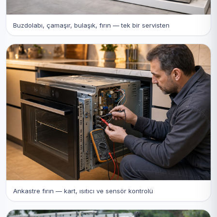
Buzdolabı, çamaşır, bulaşık, fırın — tek bir servisten
Ankastre fırın — kart, ısıtıcı ve sensör kontrolü