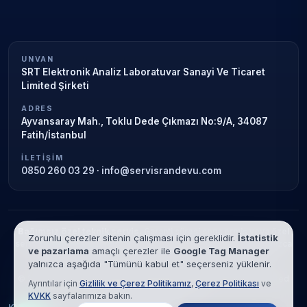
UNVAN
SRT Elektronik Analiz Laboratuvar Sanayi Ve Ticaret
Limited Şirketi
ADRES
Ayvansaray Mah., Toklu Dede Çıkmazı No:9/A, 34087
Fatih/İstanbul
İLETIŞIM
0850 260 03 29
·
info@servisrandevu.com
Bağımsız özel teknik servis.
Garanti süresi sona ermiş veya özel
Zorunlu çerezler sitenin çalışması için gereklidir.
İstatistik
servis kapsamındaki cihazlar için hizmet verilir. Marka adları yalnızca
ve pazarlama
amaçlı çerezler ile
Google Tag Manager
tanımlama amaçlıdır; yetkili servis ilişkisi bulunmamaktadır.
yalnızca aşağıda "Tümünü kabul et" seçerseniz yüklenir.
© 2026 SRT Elektronik Analiz Laboratuvar Sanayi Ve Ticaret Limited
Ayrıntılar için
Gizlilik ve Çerez Politikamız
,
Çerez Politikası
ve
Şirketi. Tüm hakları saklıdır.
KVKK
sayfalarımıza bakın.