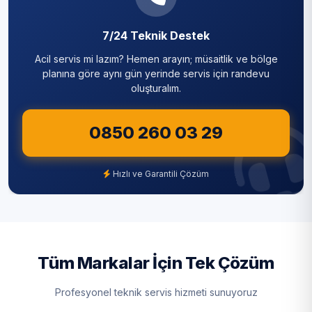
Karaburun
Sarıyer
Karlıbayır
7/24 Teknik Destek
Silivri
Acil servis mi lazım? Hemen arayın; müsaitlik ve bölge
Mavigöl
Sultanbeyli
planına göre aynı gün yerinde servis için randevu
oluşturalım.
Mehmet Akif Ersoy
Sultangazi
Mustafa Kemal Paşa
0850 260 03 29
Şile
Nenehatun
Şişli
Hızlı ve Garantili Çözüm
Ömerli
Tuzla
Sazlıbosna
Ümraniye
Taşoluk
Üsküdar
Tüm Markalar İçin Tek Çözüm
Tayakadın
Zeytinburnu
Profesyonel teknik servis hizmeti sunuyoruz
Terkos