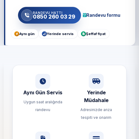
RANDEVU HATTI
Randevu formu
0850 260 03 29
Aynı gün
Yerinde servis
Şeffaf fiyat
Aynı Gün Servis
Yerinde
Müdahale
Uygun saat aralığında
randevu
Adresinizde arıza
tespiti ve onarım