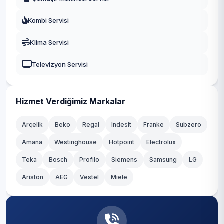
Dursunköy
Fatih
Kombi Servisi
Durusu
Gaziosmanpaşa
Klima Servisi
Fatih
Güngören
Televizyon Servisi
Hacımaşlı
Kadıköy
Hadımköy
Kağıthane
Hizmet Verdiğimiz Markalar
Haraççı
Kartal
Arçelik
Beko
Regal
Indesit
Franke
Subzero
Hastane
Amana
Westinghouse
Hotpoint
Electrolux
Küçükçekmece
Teka
Hicret
Bosch
Profilo
Siemens
Samsung
LG
Maltepe
Ariston
AEG
Vestel
Miele
İmrahor
Pendik
İslambey
Sancaktepe