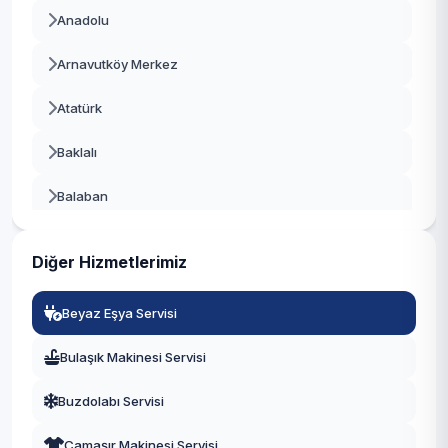
Anadolu
Beşiktaş
Arnavutköy Merkez
Beykoz
Atatürk
Beylikdüzü
Baklalı
Beyoğlu
Balaban
Büyükçekmece
Bolluca
Çatalca
Diğer Hizmetlerimiz
Boyalık
Çekmeköy
Beyaz Eşya Servisi
Boğazköy İstiklal
Esenler
Bulaşık Makinesi Servisi
Çilingir
Esenyurt
Buzdolabı Servisi
Deliklikaya
Eyüpsultan
Çamaşır Makinesi Servisi