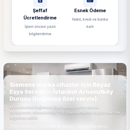
Şeffaf
Esnek Ödeme
Ücretlendirme
Nakit, kredi ve banka
İşlem öncesi yazılı
kartı
bilgilendirme
Siemens marka cihazlar için Beyaz
Eşya Servisi — İstanbul Arnavutköy
Durusu (bağımsız özel servis)
Markalardan bağımsız özel teknik servis olarak
çalışıyoruz; süreçlerimiz TSE standartlarına uygun şekilde
organize edilir.
7/24 randevu | Özel teknik servis | Servis Randevu