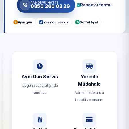
RANDEVU HATTI
Randevu formu
0850 260 03 29
Aynı gün
Yerinde servis
Şeffaf fiyat
Aynı Gün Servis
Yerinde
Müdahale
Uygun saat aralığında
randevu
Adresinizde arıza
tespiti ve onarım