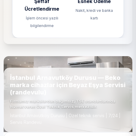
Şeffaf
Esnek Ödeme
Ücretlendirme
Nakit, kredi ve banka
İşlem öncesi yazılı
kartı
bilgilendirme
İstanbul Arnavutköy Durusu — Beko
marka cihazlar için Beyaz Eşya Servisi
(randevulu)
Firmamız markalardan bağımsız, TSE standartlarında
hizmet veren Özel Teknik Servis merkezidir.
İstanbul Arnavutköy Durusu | Özel teknik servis | 7/24 |
Servis Randevu