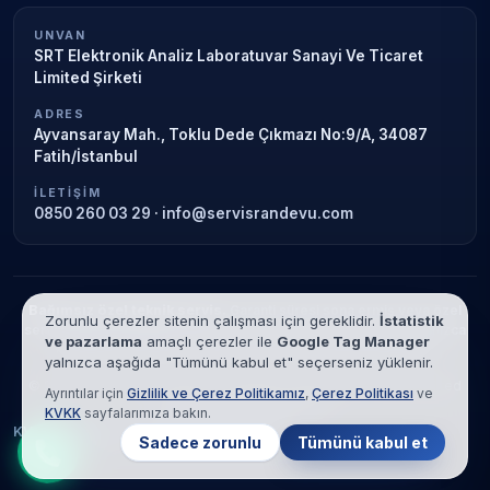
UNVAN
SRT Elektronik Analiz Laboratuvar Sanayi Ve Ticaret
Limited Şirketi
ADRES
Ayvansaray Mah., Toklu Dede Çıkmazı No:9/A, 34087
Fatih/İstanbul
İLETIŞIM
0850 260 03 29
·
info@servisrandevu.com
Bağımsız özel teknik servis.
Garanti süresi sona ermiş veya özel
Zorunlu çerezler sitenin çalışması için gereklidir.
İstatistik
servis kapsamındaki cihazlar için hizmet verilir. Marka adları yalnızca
ve pazarlama
amaçlı çerezler ile
Google Tag Manager
tanımlama amaçlıdır; yetkili servis ilişkisi bulunmamaktadır.
yalnızca aşağıda "Tümünü kabul et" seçerseniz yüklenir.
© 2026 SRT Elektronik Analiz Laboratuvar Sanayi Ve Ticaret Limited
Ayrıntılar için
Gizlilik ve Çerez Politikamız
,
Çerez Politikası
ve
Şirketi. Tüm hakları saklıdır.
KVKK
sayfalarımıza bakın.
KVKK
Gizlilik
Çerez Politikası
Hizmet Şartları
Sadece zorunlu
Tümünü kabul et