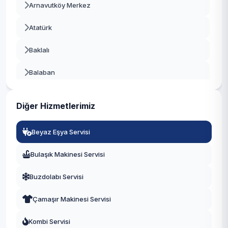
Arnavutköy Merkez
Beykoz
Atatürk
Beylikdüzü
Baklalı
Beyoğlu
Balaban
Büyükçekmece
Bolluca
Çatalca
Diğer Hizmetlerimiz
Boyalık
Çekmeköy
Beyaz Eşya Servisi
Boğazköy İstiklal
Esenler
Bulaşık Makinesi Servisi
Çilingir
Esenyurt
Buzdolabı Servisi
Deliklikaya
Eyüpsultan
Çamaşır Makinesi Servisi
Dursunköy
Fatih
Kombi Servisi