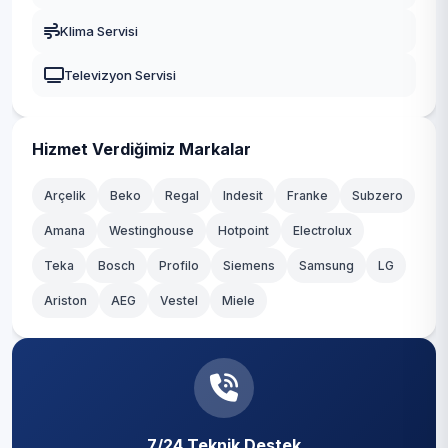
Durusu
Gaziosmanpaşa
Klima Servisi
Fatih
Güngören
Televizyon Servisi
Hacımaşlı
Kadıköy
Hadımköy
Kağıthane
Hizmet Verdiğimiz Markalar
Haraççı
Kartal
Arçelik
Beko
Regal
Indesit
Franke
Subzero
Hastane
Amana
Westinghouse
Hotpoint
Electrolux
Küçükçekmece
Teka
Hicret
Bosch
Profilo
Siemens
Samsung
LG
Maltepe
Ariston
AEG
Vestel
Miele
İmrahor
Pendik
İslambey
Sancaktepe
Karaburun
Sarıyer
Karlıbayır
7/24 Teknik Destek