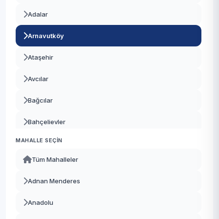
Adalar
Arnavutköy
Ataşehir
Avcılar
Bağcılar
Bahçelievler
MAHALLE SEÇIN
Bakırköy
Tüm Mahalleler
Başakşehir
Adnan Menderes
Bayrampaşa
Anadolu
Beşiktaş