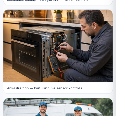
Ankastre fırın — kart, ısıtıcı ve sensör kontrolü