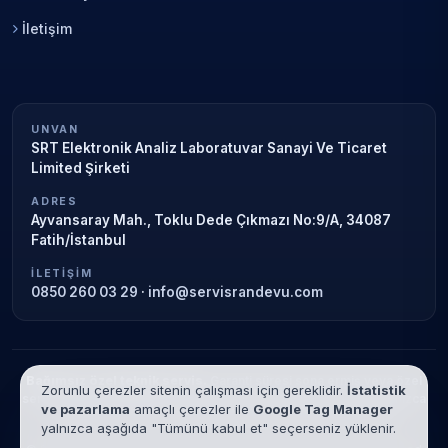
İletişim
UNVAN
SRT Elektronik Analiz Laboratuvar Sanayi Ve Ticaret
Limited Şirketi
ADRES
Ayvansaray Mah., Toklu Dede Çıkmazı No:9/A, 34087
Fatih/İstanbul
İLETIŞIM
0850 260 03 29
·
info@servisrandevu.com
Bağımsız özel teknik servis.
Garanti süresi sona ermiş veya özel
Zorunlu çerezler sitenin çalışması için gereklidir.
İstatistik
servis kapsamındaki cihazlar için hizmet verilir. Marka adları yalnızca
ve pazarlama
amaçlı çerezler ile
Google Tag Manager
tanımlama amaçlıdır; yetkili servis ilişkisi bulunmamaktadır.
yalnızca aşağıda "Tümünü kabul et" seçerseniz yüklenir.