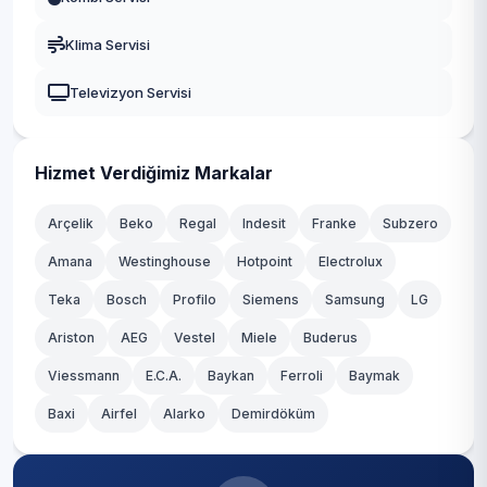
Klima Servisi
Televizyon Servisi
Hizmet Verdiğimiz Markalar
Arçelik
Beko
Regal
Indesit
Franke
Subzero
Amana
Westinghouse
Hotpoint
Electrolux
Teka
Bosch
Profilo
Siemens
Samsung
LG
Ariston
AEG
Vestel
Miele
Buderus
Viessmann
E.C.A.
Baykan
Ferroli
Baymak
Baxi
Airfel
Alarko
Demirdöküm