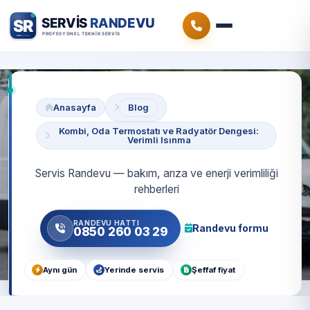
Anasayfa
Blog
Kombi, Oda Termostatı ve Radyatör Dengesi:
Verimli Isınma
Servis Randevu — bakım, arıza ve enerji verimliliği
rehberleri
RANDEVU HATTI
Randevu formu
0850 260 03 29
Aynı gün
Yerinde servis
Şeffaf fiyat