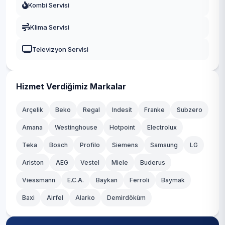
Kombi Servisi
Klima Servisi
Televizyon Servisi
Hizmet Verdiğimiz Markalar
Arçelik
Beko
Regal
Indesit
Franke
Subzero
Amana
Westinghouse
Hotpoint
Electrolux
Teka
Bosch
Profilo
Siemens
Samsung
LG
Ariston
AEG
Vestel
Miele
Buderus
Viessmann
E.C.A.
Baykan
Ferroli
Baymak
Baxi
Airfel
Alarko
Demirdöküm