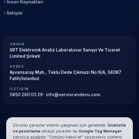
İnsan Kaynakları
İletişim
UNVAN
SRT Elektronik Analiz Laboratuvar Sanayi Ve Ticaret
Limited Şirketi
ADRES
Ayvansaray Mah., Toklu Dede Çıkmazı No:9/A, 34087
Fatih/İstanbul
İLETIŞIM
0850 260 03 29
·
info@servisrandevu.com
Bağımsız özel teknik servis.
Garanti süresi sona ermiş veya özel
Zorunlu çerezler sitenin çalışması için gereklidir.
İstatistik
servis kapsamındaki cihazlar için hizmet verilir. Marka adları yalnızca
ve pazarlama
amaçlı çerezler ile
Google Tag Manager
tanımlama amaçlıdır; yetkili servis ilişkisi bulunmamaktadır.
yalnızca aşağıda "Tümünü kabul et" seçerseniz yüklenir.