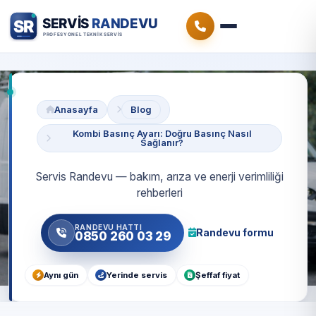
Anasayfa
Blog
Kombi Basınç Ayarı: Doğru Basınç Nasıl
Sağlanır?
Servis Randevu — bakım, arıza ve enerji verimliliği
rehberleri
RANDEVU HATTI
Randevu formu
0850 260 03 29
Aynı gün
Yerinde servis
Şeffaf fiyat