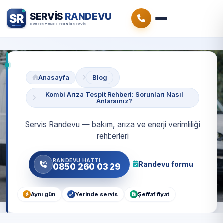
Anasayfa
Blog
Kombi Arıza Tespit Rehberi: Sorunları Nasıl
Anlarsınız?
Servis Randevu — bakım, arıza ve enerji verimliliği
rehberleri
RANDEVU HATTI
Randevu formu
0850 260 03 29
Aynı gün
Yerinde servis
Şeffaf fiyat