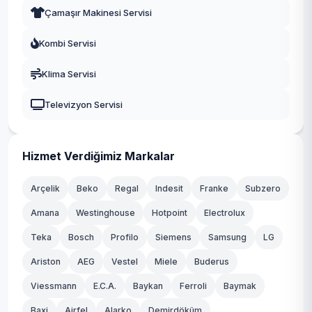
Çamaşır Makinesi Servisi
Kombi Servisi
Klima Servisi
Televizyon Servisi
Hizmet Verdiğimiz Markalar
Arçelik
Beko
Regal
Indesit
Franke
Subzero
Amana
Westinghouse
Hotpoint
Electrolux
Teka
Bosch
Profilo
Siemens
Samsung
LG
Ariston
AEG
Vestel
Miele
Buderus
Viessmann
E.C.A.
Baykan
Ferroli
Baymak
Baxi
Airfel
Alarko
Demirdöküm