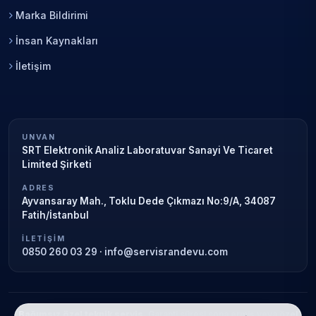
Marka Bildirimi
İnsan Kaynakları
İletişim
UNVAN
SRT Elektronik Analiz Laboratuvar Sanayi Ve Ticaret
Limited Şirketi
ADRES
Ayvansaray Mah., Toklu Dede Çıkmazı No:9/A, 34087
Fatih/İstanbul
İLETIŞIM
0850 260 03 29
·
info@servisrandevu.com
Bağımsız özel teknik servis.
Garanti süresi sona ermiş veya özel