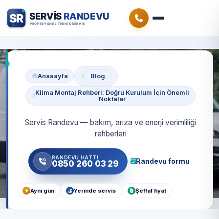
Anasayfa
Blog
Klima Montaj Rehberi: Doğru Kurulum İçin Önemli
Noktalar
Servis Randevu — bakım, arıza ve enerji verimliliği
rehberleri
RANDEVU HATTI
Randevu formu
0850 260 03 29
Aynı gün
Yerinde servis
Şeffaf fiyat