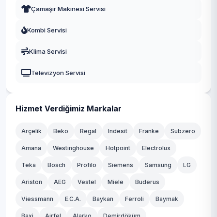
Çamaşır Makinesi Servisi
Kombi Servisi
Klima Servisi
Televizyon Servisi
Hizmet Verdiğimiz Markalar
Arçelik
Beko
Regal
Indesit
Franke
Subzero
Amana
Westinghouse
Hotpoint
Electrolux
Teka
Bosch
Profilo
Siemens
Samsung
LG
Ariston
AEG
Vestel
Miele
Buderus
Viessmann
E.C.A.
Baykan
Ferroli
Baymak
Baxi
Airfel
Alarko
Demirdöküm