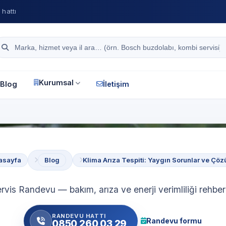
hattı
Site içi arama
Kurumsal
Blog
İletişim
asayfa
Blog
Klima Arıza Tespiti: Yaygın Sorunlar ve Çöz
rvis Randevu — bakım, arıza ve enerji verimliliği rehberl
RANDEVU HATTI
Randevu formu
0850 260 03 29