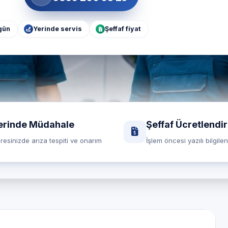
gün
Yerinde servis
Şeffaf fiyat
erinde Müdahale
Şeffaf Ücretlendi
resinizde arıza tespiti ve onarım
İşlem öncesi yazılı bilgile