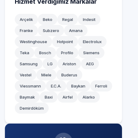
Hizmet Verdiğimiz Markalar
Arçelik
Beko
Regal
Indesit
Franke
Subzero
Amana
Westinghouse
Hotpoint
Electrolux
Teka
Bosch
Profilo
Siemens
Samsung
LG
Ariston
AEG
Vestel
Miele
Buderus
Viessmann
E.C.A.
Baykan
Ferroli
Baymak
Baxi
Airfel
Alarko
Demirdöküm