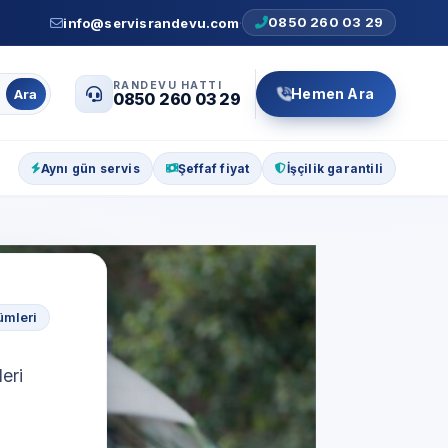
0850 260 03 29
info@servisrandevu.com
·
RANDEVU HATTI
Hemen Ara
Ara
0850 260 03 29
Aynı gün servis
Şeffaf fiyat
İşçilik garantili
ümleri
eri