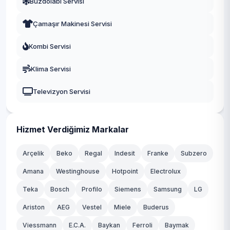
Buzdolabı Servisi
Çamaşır Makinesi Servisi
Kombi Servisi
Klima Servisi
Televizyon Servisi
Hizmet Verdiğimiz Markalar
Arçelik
Beko
Regal
Indesit
Franke
Subzero
Amana
Westinghouse
Hotpoint
Electrolux
Teka
Bosch
Profilo
Siemens
Samsung
LG
Ariston
AEG
Vestel
Miele
Buderus
Viessmann
E.C.A.
Baykan
Ferroli
Baymak