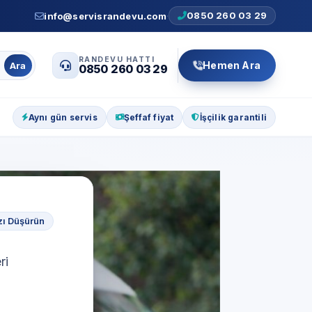
0850 260 03 29
info@servisrandevu.com
·
RANDEVU HATTI
Hemen Ara
Ara
0850 260 03 29
Aynı gün servis
Şeffaf fiyat
İşçilik garantili
ızı Düşürün
ri