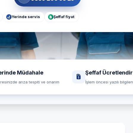
Yerinde servis
Şeffaf fiyat
erinde Müdahale
Şeffaf Ücretlendi
resinizde arıza tespiti ve onarım
İşlem öncesi yazılı bilgile