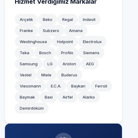
Hizmet Verdiğimiz Markalar
Arçelik
Beko
Regal
Indesit
Franke
Subzero
Amana
Westinghouse
Hotpoint
Electrolux
Teka
Bosch
Profilo
Siemens
Samsung
LG
Ariston
AEG
Vestel
Miele
Buderus
Viessmann
E.C.A.
Baykan
Ferroli
Baymak
Baxi
Airfel
Alarko
Demirdöküm