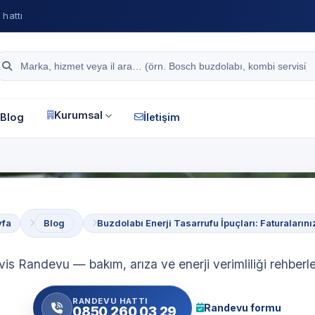
hattı
Site içi arama
Kurumsal
Blog
İletişim
yfa
Blog
Buzdolabı Enerji Tasarrufu İpuçları: Faturaların
vis Randevu — bakım, arıza ve enerji verimliliği rehberle
RANDEVU HATTI
Randevu formu
0850 260 03 29