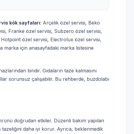
rvis kök sayfaları
:
Arçelik özel servisi
,
Beko
isi
,
Franke özel servisi
,
Subzero özel servisi
,
,
Hotpoint özel servisi
,
Electrolux özel servisi
,
la marka için
anasayfadaki marka listesine
zlarından biridir. Gıdaların taze kalmasını
llar sorunsuz çalışabilir. Bu rehberde, buzdolabı
mrünü doğrudan etkiler. Düzenli bakım yapılan
n tazeliğini daha iyi korur. Ayrıca, beklenmedik