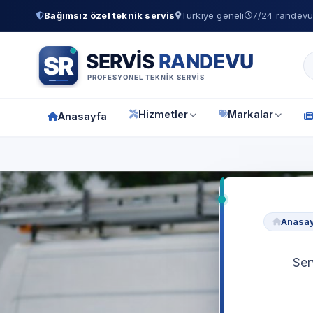
Bağımsız özel teknik servis
Türkiye geneli
7/24 randevu 
Hizmetler
Markalar
Anasayfa
Anasa
Ser