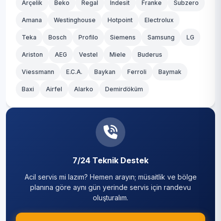
Arçelik
Beko
Regal
Indesit
Franke
Subzero
Amana
Westinghouse
Hotpoint
Electrolux
Teka
Bosch
Profilo
Siemens
Samsung
LG
Ariston
AEG
Vestel
Miele
Buderus
Viessmann
E.C.A.
Baykan
Ferroli
Baymak
Baxi
Airfel
Alarko
Demirdöküm
7/24 Teknik Destek
Acil servis mi lazım? Hemen arayın; müsaitlik ve bölge
planına göre aynı gün yerinde servis için randevu
oluşturalım.