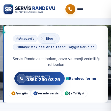
Anasayfa
Blog
Bulaşık Makinesi Arıza Tespiti: Yaygın Sorunlar
Servis Randevu — bakım, arıza ve enerji verimliliği
rehberleri
RANDEVU HATTI
Randevu formu
0850 260 03 29
Aynı gün
Yerinde servis
Şeffaf fiyat