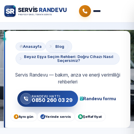
Anasayfa
Blog
Beyaz Eşya Seçim Rehberi: Doğru Cihazı Nasıl
Seçersiniz?
Servis Randevu — bakım, arıza ve enerji verimliliği
rehberleri
RANDEVU HATTI
Randevu formu
0850 260 03 29
Aynı gün
Yerinde servis
Şeffaf fiyat