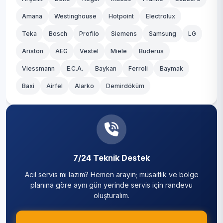
Amana
Westinghouse
Hotpoint
Electrolux
Teka
Bosch
Profilo
Siemens
Samsung
LG
Ariston
AEG
Vestel
Miele
Buderus
Viessmann
E.C.A.
Baykan
Ferroli
Baymak
Baxi
Airfel
Alarko
Demirdöküm
7/24 Teknik Destek
Acil servis mi lazım? Hemen arayın; müsaitlik ve bölge
planına göre aynı gün yerinde servis için randevu
oluşturalım.