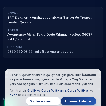
UNVAN
SRT Elektronik Analiz Laboratuvar Sanayi Ve Ticaret
Limited Şirketi
ADRES
Ayvansaray Mah., Toklu Dede Çıkmazı No:9/A, 34087
Fatih/İstanbul
İLETIŞIM
0850 260 03 29
·
info@servisrandevu.com
Bağımsız özel teknik servis.
Garanti süresi sona ermiş veya özel
Zorunlu çerezler sitenin çalışması için gereklidir.
İstatistik
servis kapsamındaki cihazlar için hizmet verilir. Marka adları yalnızca
ve pazarlama
amaçlı çerezler ile
Google Tag Manager
tanımlama amaçlıdır; yetkili servis ilişkisi bulunmamaktadır.
yalnızca aşağıda "Tümünü kabul et" seçerseniz yüklenir.
© 2026 SRT Elektronik Analiz Laboratuvar Sanayi Ve Ticaret Limited
Ayrıntılar için
Gizlilik ve Çerez Politikamız
,
Çerez Politikası
ve
Şirketi. Tüm hakları saklıdır.
KVKK
sayfalarımıza bakın.
KVKK
Gizlilik
Çerez Politikası
Hizmet Şartları
Sadece zorunlu
Tümünü kabul et