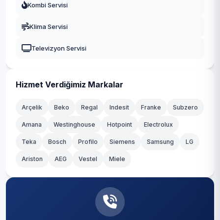
Kombi Servisi
Klima Servisi
Televizyon Servisi
Hizmet Verdiğimiz Markalar
Arçelik
Beko
Regal
Indesit
Franke
Subzero
Amana
Westinghouse
Hotpoint
Electrolux
Teka
Bosch
Profilo
Siemens
Samsung
LG
Ariston
AEG
Vestel
Miele