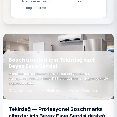
İşlem öncesi yazılı
kartı
bilgilendirme
Bosch ürünleri için Tekirdağ özel
Beyaz Eşya Servisi
Markalardan bağımsız özel teknik servis olarak
çalışıyoruz; süreçlerimiz TSE standartlarına uygun şekilde
organize edilir.
7/24 randevu | Özel teknik servis | Servis Randevu
Tekirdağ — Profesyonel Bosch marka
cihazlar için Beyaz Eşya Servisi desteği