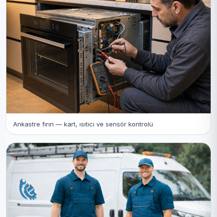
Ankastre fırın — kart, ısıtıcı ve sensör kontrolü