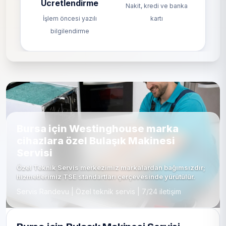
Ücretlendirme
Nakit, kredi ve banka
İşlem öncesi yazılı
kartı
bilgilendirme
Bursa için Westinghouse marka
cihazlara özel Bulaşık Makinesi
Servisi
Özel Teknik Servis merkezimiz markalardan bağımsızdır;
hizmetlerimiz TSE standartları çerçevesinde yürütülür.
Servis Randevu | Özel teknik servis | 7/24 iletişim