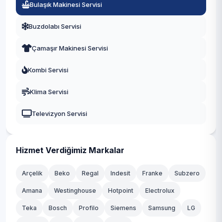
Bulaşık Makinesi Servisi
Mudanya
Buzdolabı Servisi
Mustafakemalpaşa
Çamaşır Makinesi Servisi
Nilüfer
Kombi Servisi
Orhaneli
Klima Servisi
Orhangazi
Televizyon Servisi
Osmangazi
Yenişehir
Hizmet Verdiğimiz Markalar
Yıldırım
Arçelik
Beko
Regal
Indesit
Franke
Subzero
Amana
Westinghouse
Hotpoint
Electrolux
Teka
Bosch
Profilo
Siemens
Samsung
LG