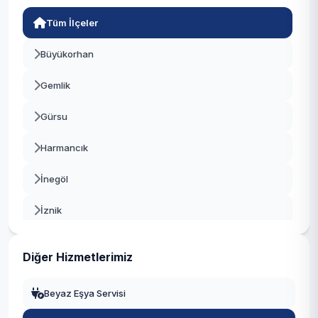
Tüm İlçeler
Büyükorhan
Gemlik
Gürsu
Harmancık
İnegöl
İznik
Karacabey
Diğer Hizmetlerimiz
Keles
Beyaz Eşya Servisi
Kestel