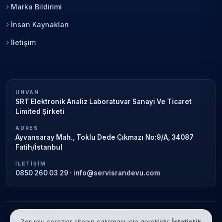
Marka Bildirimi
İnsan Kaynakları
İletişim
UNVAN
SRT Elektronik Analiz Laboratuvar Sanayi Ve Ticaret
Limited Şirketi
ADRES
Ayvansaray Mah., Toklu Dede Çıkmazı No:9/A, 34087
Fatih/İstanbul
İLETIŞIM
0850 260 03 29
·
info@servisrandevu.com
Bağımsız özel teknik servis.
Garanti süresi sona ermiş veya özel
Zorunlu çerezler sitenin çalışması için gereklidir.
İstatistik