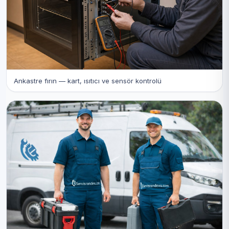
Ankastre fırın — kart, ısıtıcı ve sensör kontrolü