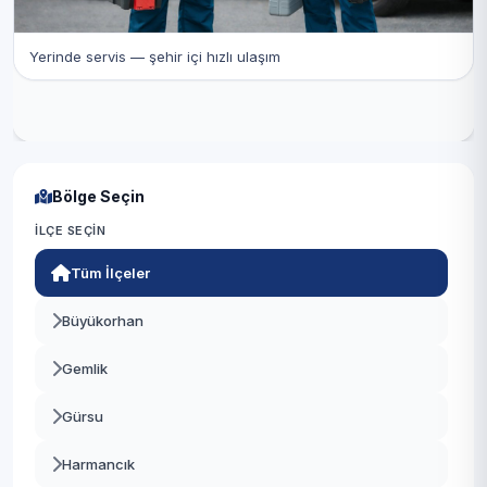
Yerinde servis — şehir içi hızlı ulaşım
Bölge Seçin
İLÇE SEÇIN
Tüm İlçeler
Büyükorhan
Gemlik
Gürsu
Harmancık