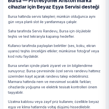
Bursa — Profesyonel Ariston marka
cihazlar için Beyaz Eşya Servisi desteği
Bursa hattında servis talepleri; mümkün olduğunca aynı
gün veya planlı slot ile yanıtlanmaya çalışılır.
Saha tarafında Servis Randevu, Bursa için ölçülebilir
teşhis ve test tekrarıyla kapanışı hedefler.
Kullanıcı tarafında paylaşılan belirtiler (ses, koku, ekran
uyarısı) teşhis önceliğini etkiler; mümkünse fotoğraf veya
kod notu faydalıdır.
Bursa sınırları içinde planlı ziyaret ve ön bilgilendirme
sunuyoruz. Bursa çevresinde özel servis randevu hattımız
üzerinden kayıt açarak randevu talep edebilirsiniz.
Marmara hattında nem ve mevsimsel sıcaklık farkları;
cihazlarda yoğuşma ve elektrik tesisatı kontrolleri önem
taşıyabilir.
Uzatma kablosu veya zayıf priz kullanımı; özellikle beyaz
eşya ve klima hatlarında voltaj düşümü hissedilebilir.