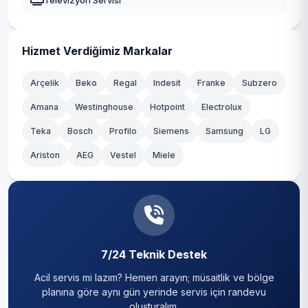
Televizyon Servisi
Osmangazi
Yenişehir
Hizmet Verdiğimiz Markalar
Yıldırım
Arçelik
Beko
Regal
Indesit
Franke
Subzero
Amana
Westinghouse
Hotpoint
Electrolux
Teka
Bosch
Profilo
Siemens
Samsung
LG
Ariston
AEG
Vestel
Miele
7/24 Teknik Destek
Acil servis mi lazım? Hemen arayın; müsaitlik ve bölge
planına göre aynı gün yerinde servis için randevu
oluşturalım.