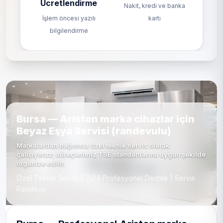
Ücretlendirme
Nakit, kredi ve banka
İşlem öncesi yazılı
kartı
bilgilendirme
Bursa — Ariston marka cihazlar için
Beyaz Eşya Servisi (randevulu)
Markalardan bağımsız özel teknik servis olarak
çalışıyoruz; süreçlerimiz TSE standartlarına uygun şekilde
organize edilir.
Özel Teknik Servis | 7/24 Profesyonel Destek | Servis
Randevu