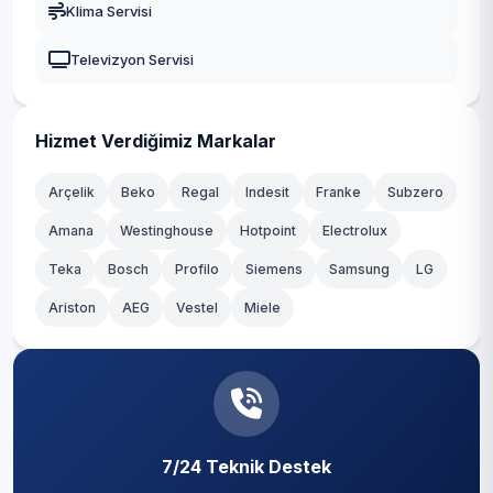
Klima Servisi
Orhangazi
Televizyon Servisi
Osmangazi
Yenişehir
Hizmet Verdiğimiz Markalar
Yıldırım
Arçelik
Beko
Regal
Indesit
Franke
Subzero
Amana
Westinghouse
Hotpoint
Electrolux
Teka
Bosch
Profilo
Siemens
Samsung
LG
Ariston
AEG
Vestel
Miele
7/24 Teknik Destek