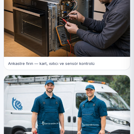
Ankastre fırın — kart, ısıtıcı ve sensör kontrolü