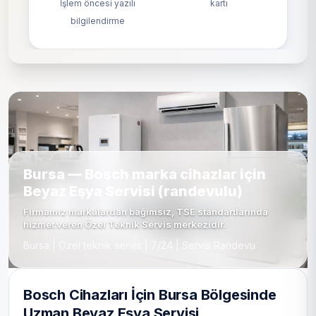
İşlem öncesi yazılı
kartı
bilgilendirme
Bursa — Bosch marka cihazlar için
Beyaz Eşya Servisi (randevulu)
Firmamız markalardan bağımsız, TSE standartlarında
hizmet veren Özel Teknik Servis merkezidir.
Bursa | Özel teknik servis | 7/24 | Servis Randevu
Bosch Cihazları İçin Bursa Bölgesinde
Uzman Beyaz Eşya Servisi