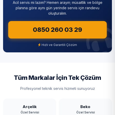
Acil servis mi lazım? Hemen arayın; müsaitlik ve bölge
planına göre aynı gün yerinde servis için randevu
oluşturalım.
0850 260 03 29
Hızlı ve Garantili Çözüm
Tüm Markalar İçin Tek Çözüm
Profesyonel teknik servis hizmeti sunuyoruz
Arçelik
Beko
Özel Servisi
Özel Servisi