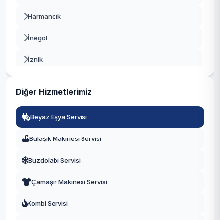
Harmancık
İnegöl
İznik
Karacabey
Diğer Hizmetlerimiz
Keles
Beyaz Eşya Servisi
Kestel
Bulaşık Makinesi Servisi
Mudanya
Buzdolabı Servisi
Mustafakemalpaşa
Çamaşır Makinesi Servisi
Nilüfer
Kombi Servisi
Orhaneli