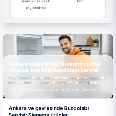
İşlem öncesi yazılı
kartı
bilgilendirme
Ankara bölgesinde Siemens marka
cihazlar için özel Buzdolabı Servisi
Özel Teknik Servis merkezimiz markalardan bağımsızdır;
hizmetlerimiz TSE standartları çerçevesinde yürütülür.
7/24 randevu | Özel teknik servis | Servis Randevu
Ankara ve çevresinde Buzdolabı
Servisi: Siemens ürünler