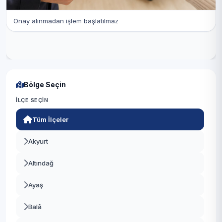
Onay alınmadan işlem başlatılmaz
Bölge Seçin
İLÇE SEÇIN
Tüm İlçeler
Akyurt
Altındağ
Ayaş
Balâ