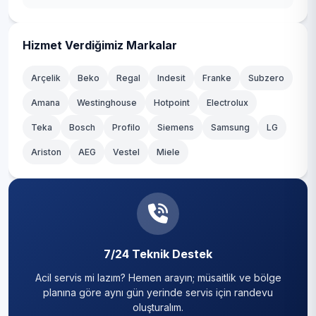
Kahramankazan
Kalecik
Hizmet Verdiğimiz Markalar
Keçiören
Arçelik
Beko
Regal
Indesit
Franke
Subzero
Kızılcahamam
Amana
Westinghouse
Hotpoint
Electrolux
Teka
Mamak
Bosch
Profilo
Siemens
Samsung
LG
Ariston
AEG
Vestel
Miele
Nallıhan
Polatlı
Pursaklar
Sincan
7/24 Teknik Destek
Acil servis mi lazım? Hemen arayın; müsaitlik ve bölge
Şereflikoçhisar
planına göre aynı gün yerinde servis için randevu
oluşturalım.
Yenimahalle