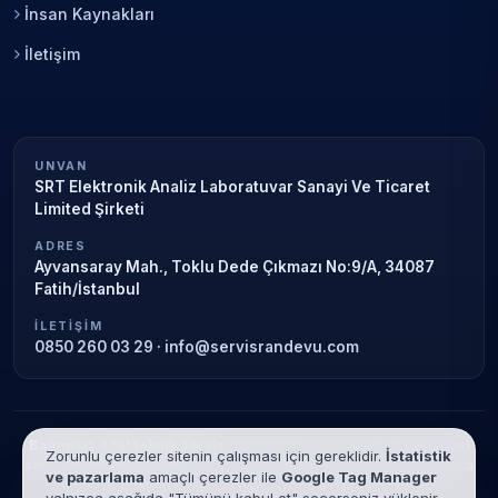
İnsan Kaynakları
İletişim
UNVAN
SRT Elektronik Analiz Laboratuvar Sanayi Ve Ticaret
Limited Şirketi
ADRES
Ayvansaray Mah., Toklu Dede Çıkmazı No:9/A, 34087
Fatih/İstanbul
İLETIŞIM
0850 260 03 29
·
info@servisrandevu.com
Bağımsız özel teknik servis.
Garanti süresi sona ermiş veya özel
Zorunlu çerezler sitenin çalışması için gereklidir.
İstatistik
servis kapsamındaki cihazlar için hizmet verilir. Marka adları yalnızca
ve pazarlama
amaçlı çerezler ile
Google Tag Manager
tanımlama amaçlıdır; yetkili servis ilişkisi bulunmamaktadır.