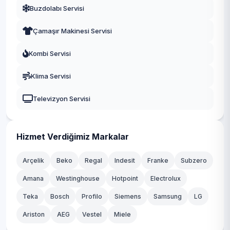
Buzdolabı Servisi
Maçka
Çamaşır Makinesi Servisi
Of
Kombi Servisi
Ortahisar
Klima Servisi
Şalpazarı
Televizyon Servisi
Sürmene
Tonya
Hizmet Verdiğimiz Markalar
Vakfıkebir
Arçelik
Beko
Regal
Indesit
Franke
Subzero
Yomra
Amana
Westinghouse
Hotpoint
Electrolux
Teka
Bosch
Profilo
Siemens
Samsung
LG
Ariston
AEG
Vestel
Miele