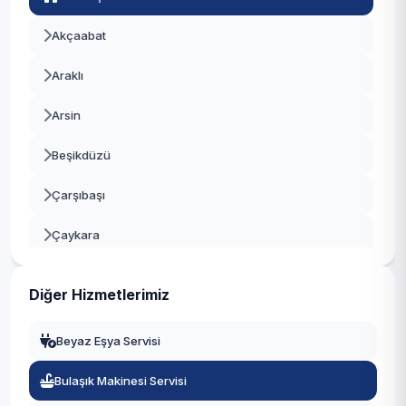
Akçaabat
Araklı
Arsin
Beşikdüzü
Çarşıbaşı
Çaykara
Dernekpazarı
Diğer Hizmetlerimiz
Düzköy
Beyaz Eşya Servisi
Hayrat
Bulaşık Makinesi Servisi
Köprübaşı