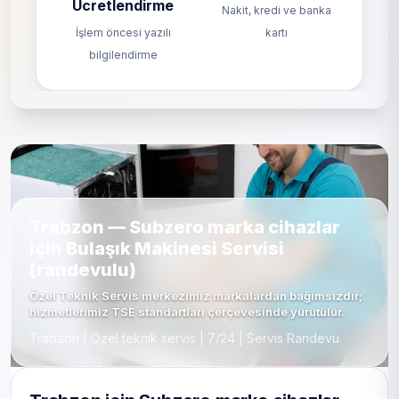
Ücretlendirme
Nakit, kredi ve banka
İşlem öncesi yazılı
kartı
bilgilendirme
Trabzon — Subzero marka cihazlar
için Bulaşık Makinesi Servisi
(randevulu)
Özel Teknik Servis merkezimiz markalardan bağımsızdır;
hizmetlerimiz TSE standartları çerçevesinde yürütülür.
Trabzon | Özel teknik servis | 7/24 | Servis Randevu